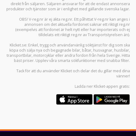
direkt från säljaren. Säljaren ansvarar för att de endast annonsera
produkter och tjänster som är i enlighet med gällande svenska lagar.
OBS! V-reg.nr är ej äkta reg.nr. Ett påhittat V-reg.nr kan anges i
annonsen om det aktuella fordonet saknar ett riktigt reg.nr
(exempelvis att fordonet är helt nytt eller har importerats och ej
tilldelats ett riktigt reg.nr av Transportstyrelsen än).
Klicket.se
: Enkel, trygg och användarvänlig söktjänst för dig som ska
köpa och sälja
nya och begagnade bilar
,
båtar
,
husvagnar
,
husbilar
,
transportbilar
,
motorcyklar
eller andra fordon från hela Sverige. Hitta
bäst priser. Upplev våra smarta sökfunktioner med snabba filter.
Tack för att du använder
Klicket
och delar det du gillar med dina
vänner!
Ladda ner
Klicket-appen
gratis: