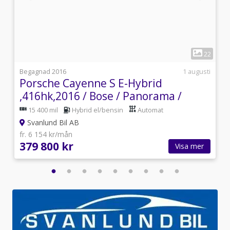
1
9
22
i
Begagnad 2016
1 augusti
Porsche Cayenne S E-Hybrid
,416hk,2016 / Bose / Panorama /
Dragkrok /21
15 400 mil
Hybrid el/bensin
Automat
Svanlund Bil AB
fr. 6 154 kr/mån
379 800 kr
Visa mer