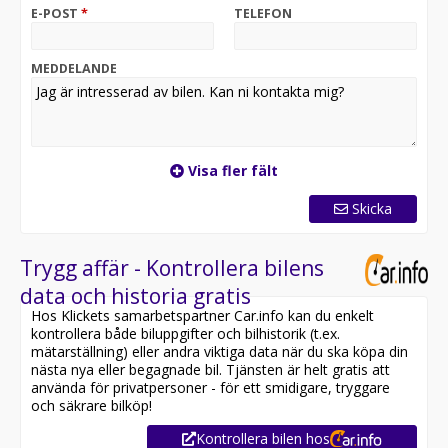
Garantialternativ:
E-POST
*
TELEFON
Du kan köpa bilen med 6–24 månaders garanti.
Garantier erbjuds via Garantigruppen
MEDDELANDE
Betalningsmetoder:
Swish och banköverföring från Handelsbanken
accepteras.
Kontrollera eventuella beloppsgränser för större
betalningar.
Visa fler fält
Andra tjänster:
Skicka
Viktigt:
Texten kan innehålla fel, och du bör kontakta företaget
Trygg affär - Kontrollera bilens
för mer information.
data och historia gratis
Hos Klickets samarbetspartner Car.info kan du enkelt
kontrollera både biluppgifter och bilhistorik (t.ex.
mätarställning) eller andra viktiga data när du ska köpa din
nästa nya eller begagnade bil. Tjänsten är helt gratis att
använda för privatpersoner - för ett smidigare, tryggare
och säkrare bilköp!
Kontrollera bilen hos