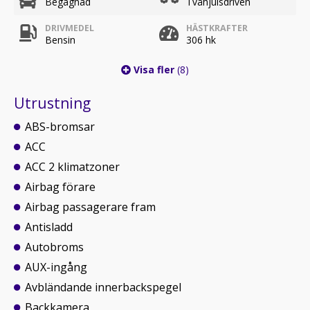
Begagnad
Tvåhjulsdriven
DRIVMEDEL
HÄSTKRAFTER
Bensin
306 hk
Visa fler
(8)
Utrustning
ABS-bromsar
ACC
ACC 2 klimatzoner
Airbag förare
Airbag passagerare fram
Antisladd
Autobroms
AUX-ingång
Avbländande innerbackspegel
Backkamera