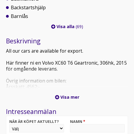
Backstartshjälp
Barnlås
Visa alla
(69)
Beskrivning
All our cars are available for export.
Här finner ni en Volvo XC60 T6 Geartronic, 306hk, 2015
för omgående leverans.
Övrig information om bilen:
Årsskatt: 4562:-
Blandad förbrukning endast 7,3/100km
Visa mer
Besiktigad till och med 2026-11-30
Intresseanmälan
Försäkringsalternativ:
NÄR ÄR KÖPET AKTUELLT?
NAMN
*
Betalningsalternativ: