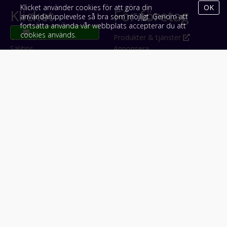
Klicket använder cookies för att göra din
OK
Klicket
För företag
användarupplevelse så bra som möjligt. Genom att
fortsätta använda vår webbplats accepterar du att
cookies används.
Om Klicket
Produkter & tjänster
Säljtips
Annonsera
Kontakt & support
Bli kund hos Klicket
Press
Handlarlogin
Tyck till om Klicket
Följ oss
Appar
Facebook
iPhone & iPad (App Store)
Instagram
Android (Google Play)
LinkedIn
#klicket