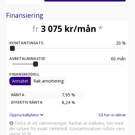
Finansiering
fr
3 075
kr/mån
*
20
%
KONTANTINSATS
60
mån
AVBETALNINGSTID
FINANSMODELL
Annuitet
Rak amortering
7,95 %
RÄNTA
8,24
%
EFFEKTIV RÄNTA
Öppna kalkylator
Så har vi räknat
Detta är ett räkneexempel. Räntan är indikativ, hör med
din säljare för exakt räntenivå. Kontantinsatsen måste vara
minst 20 %.