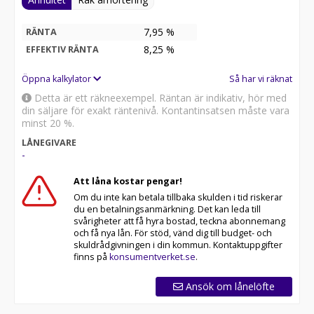
7,95 %
RÄNTA
8,25
%
EFFEKTIV RÄNTA
Öppna kalkylator
Så har vi räknat
Detta är ett räkneexempel. Räntan är indikativ, hör med
din säljare för exakt räntenivå. Kontantinsatsen måste vara
minst 20 %.
LÅNEGIVARE
-
Att låna kostar pengar!
Om du inte kan betala tillbaka skulden i tid riskerar
du en betalningsanmärkning. Det kan leda till
svårigheter att få hyra bostad, teckna abonnemang
och få nya lån. För stöd, vänd dig till budget- och
skuldrådgivningen i din kommun. Kontaktuppgifter
finns på
konsumentverket.se
.
Ansök om lånelöfte