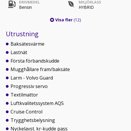
DRIVMEDEL
MILJÖKLASS
Bensin
HYBRID
Visa fler
(12)
Utrustning
Baksätesvärme
Lastnät
Första förbandskudde
Mugghållare fram/baksäte
Larm - Volvo Guard
Progressiv servo
Textilmattor
Luftkvalitetssystem AQS
Cruise Control
Trygghetsbelysning
Nyckelavst. kr-kudde pass