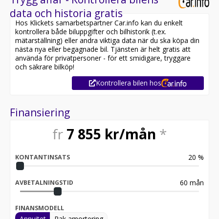
data och historia gratis
Hos Klickets samarbetspartner Car.info kan du enkelt
kontrollera både biluppgifter och bilhistorik (t.ex.
mätarställning) eller andra viktiga data när du ska köpa din
nästa nya eller begagnade bil. Tjänsten är helt gratis att
använda för privatpersoner - för ett smidigare, tryggare
och säkrare bilköp!
Kontrollera bilen hos
Finansiering
fr
7 855
kr/mån
*
20
%
KONTANTINSATS
60
mån
AVBETALNINGSTID
FINANSMODELL
Annuitet
Rak amortering