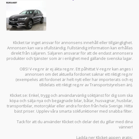
Klicket tar inget ansvar för annonsens innehåll eller tillgänglighet.
Annonsen kan vara ofullständig. Fullständig information kan erhållas
direkt från säljaren. Säljaren ansvarar för att de endast annonsera
produkter och tjänster som är i enlighet med gällande svenska lagar.
OBS! V-reg.nr är ej äkta reg.nr. Ett påhittat V-reg.nr kan anges i
annonsen om det aktuella fordonet saknar ett riktigt reg.nr
(exempelvis att fordonet är helt nytt eller har importerats och ej
tilldelats ett riktigt reg.nr av Transportstyrelsen än).
Klicket.se
: Enkel, trygg och användarvänlig söktjänst för dig som ska
köpa och sälja
nya och begagnade bilar
,
båtar
,
husvagnar
,
husbilar
,
transportbilar
,
motorcyklar
eller andra fordon från hela Sverige. Hitta
bäst priser. Upplev våra smarta sökfunktioner med snabba filter.
Tack för att du använder
Klicket
och delar det du gillar med dina
vänner!
Ladda ner
Klicket-appen
gratis: