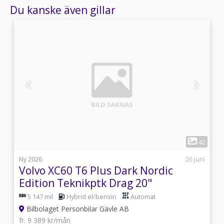
Du kanske även gillar
1
7
42
i
Ny 2026
26 juni
Volvo XC60 T6 Plus Dark Nordic
Edition Teknikptk Drag 20"
5 147 mil
Hybrid el/bensin
Automat
Bilbolaget Personbilar Gävle AB
fr. 9 389 kr/mån