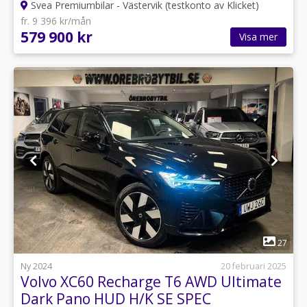
Svea Premiumbilar - Västervik (testkonto av Klicket)
fr. 9 396 kr/mån
579 900 kr
Visa mer
1
27
Ny 2024
20 februari 2025
Volvo XC60 Recharge T6 AWD Ultimate
Dark Pano HUD H/K SE SPEC