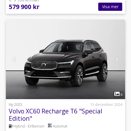
579 900 kr
Visa mer
1
6
Ny 2025
13 december 2024
Volvo XC60 Recharge T6 "Special
Edition"
Hybrid - El/Bensin
Automat