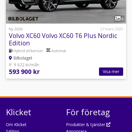
1
8
Ny 2026
27 mars 2025
Volvo XC60 Volvo XC60 T6 Plus Nordic
Edition
Hybrid el/bensin
Automat
Bilbolaget
fr. 9 622 kr/mån
593 900 kr
Visa mer
Klicket
För företag
Om Klicket
Produkter & tjänster
Säljtips
Annonsera