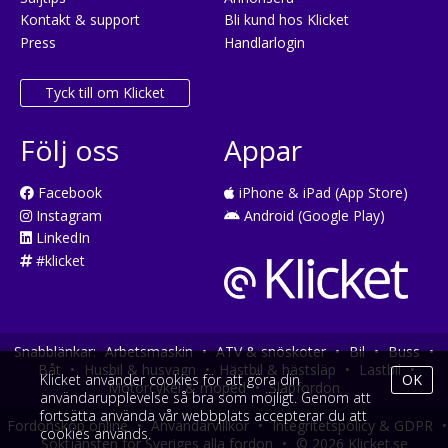
Kontakt & support
Bli kund hos Klicket
Press
Handlarlogin
Tyck till om Klicket
Följ oss
Appar
Facebook
iPhone & iPad (App Store)
Instagram
Android (Google Play)
LinkedIn
#klicket
Snabblänkar:
Arbetsmaskin
•
ATV & snöskoter
•
Bil
•
Buss
•
Båt
•
Husbil & husvagn
•
Hästbil & hästsläp
•
Lastbil
•
Klicket använder cookies för att göra din
OK
Motorcykel & moped
•
Släpfordon
användarupplevelse så bra som möjligt. Genom att
fortsätta använda vår webbplats accepterar du att
Fordonsköp online
•
Användarvillkor
•
Integritetspolicy & GDPR
•
cookies används.
Söktjänsten för Sveriges alla fordon
•
© 2026 Klicket.se