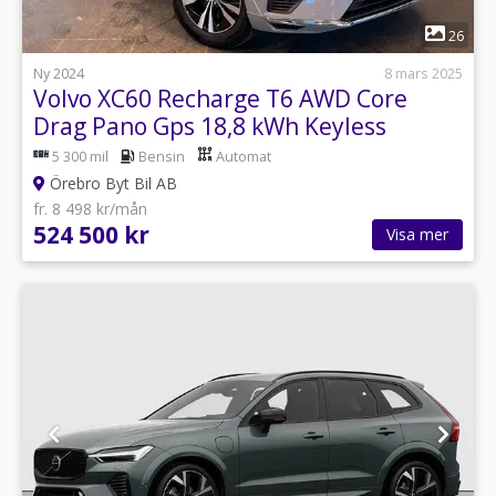
1
26
Ny 2024
8 mars 2025
Volvo XC60 Recharge T6 AWD Core
Drag Pano Gps 18,8 kWh Keyless
5 300 mil
Bensin
Automat
Örebro Byt Bil AB
fr. 8 498 kr/mån
524 500 kr
Visa mer