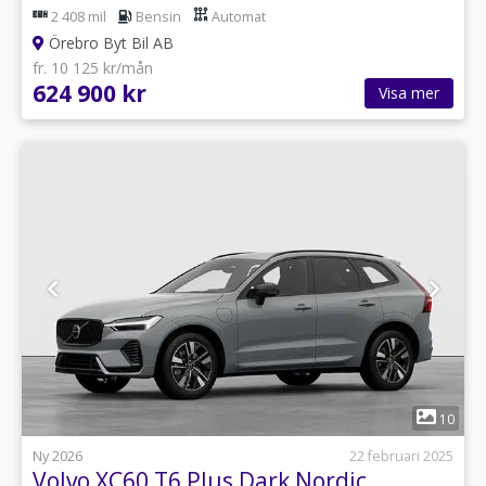
2 408 mil
Bensin
Automat
Örebro Byt Bil AB
fr. 10 125 kr/mån
624 900 kr
Visa mer
1
10
Ny 2026
22 februari 2025
Volvo XC60 T6 Plus Dark Nordic