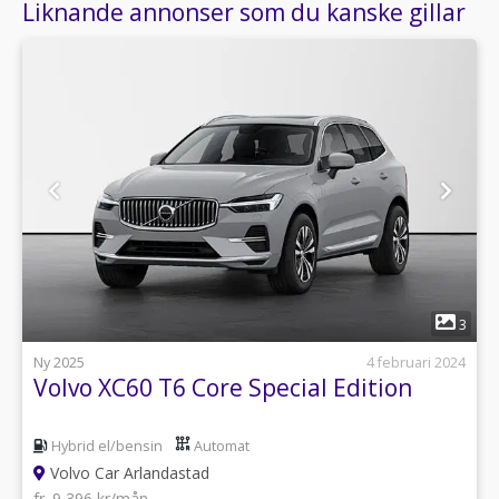
Liknande annonser som du kanske gillar
1
3
Ny 2025
4 februari 2024
Volvo XC60 T6 Core Special Edition
Hybrid el/bensin
Automat
Volvo Car Arlandastad
fr. 9 396 kr/mån