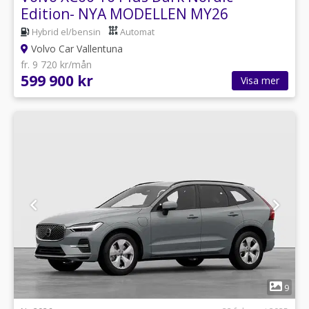
Edition- NYA MODELLEN MY26
Hybrid el/bensin
Automat
Volvo Car Vallentuna
fr. 9 720 kr/mån
599 900 kr
Visa mer
1
9