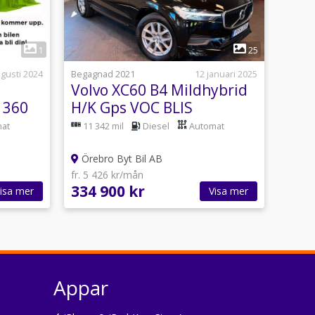
1
1
25
gusti 2024
Begagnad 2021
12 januari 2025
Volvo XC60 B4 Mildhybrid
 360
H/K Gps VOC BLIS
Momentum DRAG 197hk
at
11 342 mil
Diesel
Automat
Örebro Byt Bil AB
fr. 5 426 kr/mån
334 900 kr
isa mer
Visa mer
Appar