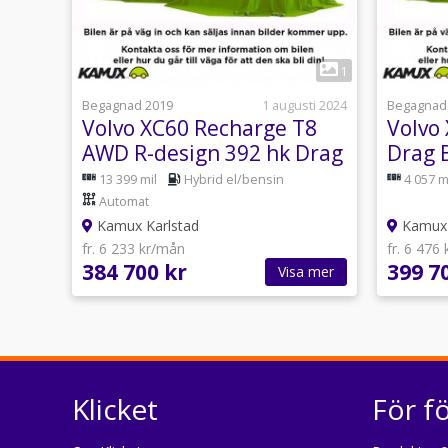
1
Begagnad 2019
1 augusti 2024
Begagnad
Volvo XC60 Recharge T8
Volvo
AWD R-design 392 hk Drag
Drag 
360° Navi
Keyle
13 399 mil
Hybrid el/bensin
4 057 m
Automat
Kamux Karlstad
Kamux 
fr. 6 233 kr/mån
fr. 6 476
384 700 kr
399 7
Visa mer
Klicket
För f