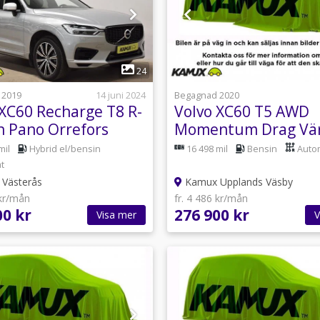
1
1
24
 2019
14 juni 2024
Begagnad 2020
 XC60 Recharge T8 R-
Volvo XC60 T5 AWD
n Pano Orrefors
Momentum Drag Vä
 AWD 392hk
Navi VOC 250hk
mil
Hybrid el/bensin
16 498 mil
Bensin
Auto
t
Västerås
Kamux Upplands Väsby
 kr/mån
fr. 4 486 kr/mån
00 kr
276 900 kr
Visa mer
V