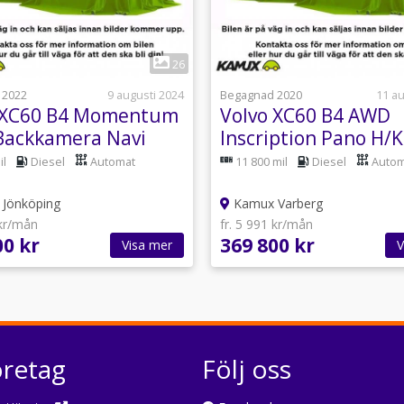
1
26
 2022
9 augusti 2024
Begagnad 2020
11 au
 XC60 B4 Momentum
Volvo XC60 B4 AWD
Backkamera Navi
Inscription Pano H/K
ss 197hk
197hk
il
Diesel
Automat
11 800 mil
Diesel
Autom
Jönköping
Kamux Varberg
 kr/mån
fr. 5 991 kr/mån
00 kr
369 800 kr
Visa mer
V
öretag
Följ oss