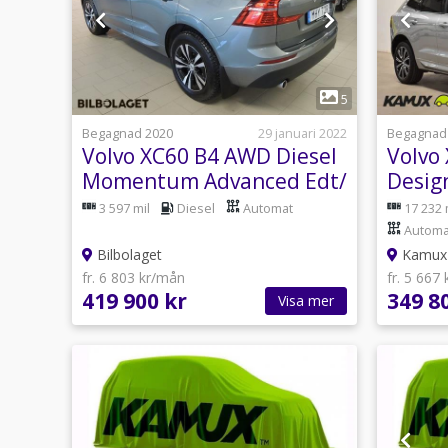
1
5
Begagnad 2020
29 januari 2022
Begagnad
Volvo XC60 B4 AWD Diesel
Volvo
Momentum Advanced Edt/
Desig
DRAG / VINTERHJUL/
Skinn
3 597 mil
Diesel
Automat
17 232 
TEKNIKPK
Automa
Bilbolaget
Kamux 
fr. 6 803 kr/mån
fr. 5 667
419 900 kr
349 8
Visa mer