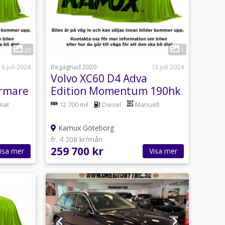
20
1
6 juli 2024
Begagnad 2020
13 juli 2024
Volvo XC60 D4 Adva
rmare
Edition Momentum 190hk
mat
12 700 mil
Diesel
Manuell
Kamux Göteborg
fr. 4 208 kr/mån
259 700 kr
isa mer
Visa mer