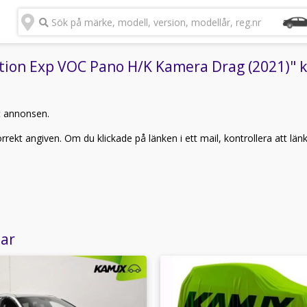
Sök på märke, modell, version, modellår, reg.nr
ion Exp VOC Pano H/K Kamera Drag (2021)" ka
t annonsen.
rekt angiven. Om du klickade på länken i ett mail, kontrollera att län
lar