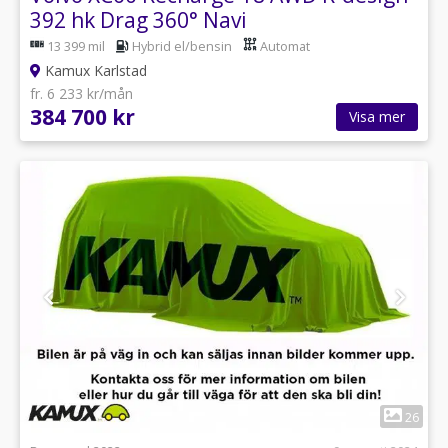
392 hk Drag 360° Navi
13 399 mil
Hybrid el/bensin
Automat
Kamux Karlstad
fr. 6 233 kr/mån
384 700 kr
Visa mer
1
26