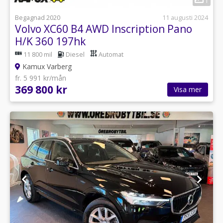
1
Begagnad 2020
11 augusti 2024
Volvo XC60 B4 AWD Inscription Pano
H/K 360 197hk
11 800 mil
Diesel
Automat
Kamux Varberg
fr. 5 991 kr/mån
369 800 kr
Visa mer