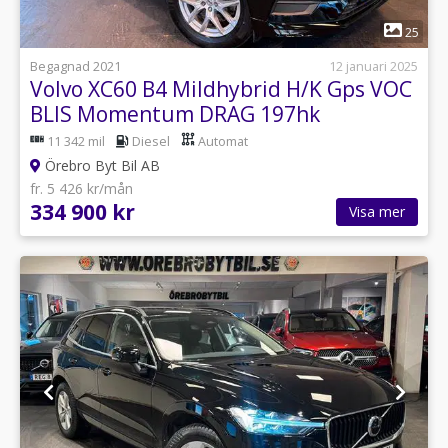
1
25
Begagnad 2021
12 januari 2025
Volvo XC60 B4 Mildhybrid H/K Gps VOC
BLIS Momentum DRAG 197hk
11 342 mil
Diesel
Automat
Örebro Byt Bil AB
fr. 5 426 kr/mån
334 900 kr
Visa mer