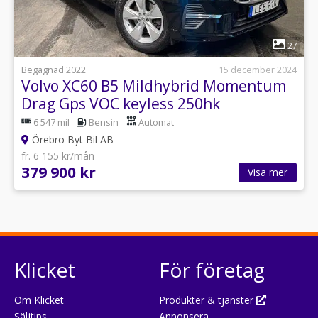
1
27
Begagnad 2022
15 december 2024
Volvo XC60 B5 Mildhybrid Momentum
Drag Gps VOC keyless 250hk
6 547 mil
Bensin
Automat
Örebro Byt Bil AB
fr. 6 155 kr/mån
379 900 kr
Visa mer
Klicket
För företag
Om Klicket
Produkter & tjänster
Säljtips
Annonsera