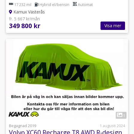
17 232 mil
Hybrid el/bensin
Automat
Kamux Västerås
fr. 5 667 kr/mån
349 800 kr
Visa mer
1
Begagnad 2019
1 augusti 2024
Volvo XC60 Recharge T8 AWD R-design