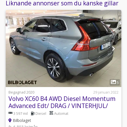
Liknande annonser som du kanske gillar
1
5
Begagnad 2020
29 januari 2022
Volvo XC60 B4 AWD Diesel Momentum
Advanced Edt/ DRAG / VINTERHJUL/
TEKNIKPK
3 597 mil
Diesel
Automat
Bilbolaget
fr. 6 803 kr/mån