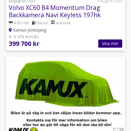
Begagnad 2022
9 augusti 2024
Volvo XC60 B4 Momentum Drag
Backkamera Navi Keyless 197hk
4 057 mil
Diesel
Automat
Kamux Jönköping
fr. 6 476 kr/mån
399 700 kr
Visa mer