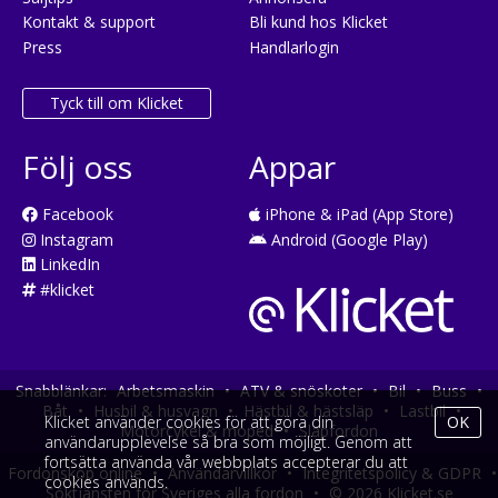
Kontakt & support
Bli kund hos Klicket
Press
Handlarlogin
Tyck till om Klicket
Följ oss
Appar
Facebook
iPhone & iPad (App Store)
Instagram
Android (Google Play)
LinkedIn
#klicket
Snabblänkar:
Arbetsmaskin
•
ATV & snöskoter
•
Bil
•
Buss
•
Båt
•
Husbil & husvagn
•
Hästbil & hästsläp
•
Lastbil
•
Klicket använder cookies för att göra din
OK
Motorcykel & moped
•
Släpfordon
användarupplevelse så bra som möjligt. Genom att
fortsätta använda vår webbplats accepterar du att
Fordonsköp online
•
Användarvillkor
•
Integritetspolicy & GDPR
•
cookies används.
Söktjänsten för Sveriges alla fordon
•
© 2026 Klicket.se