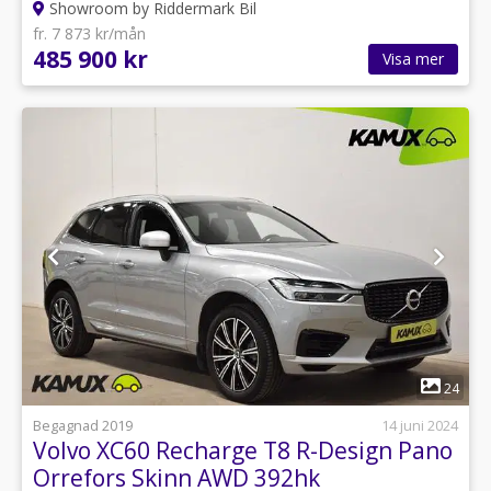
Showroom by Riddermark Bil
fr. 7 873 kr/mån
485 900 kr
Visa mer
1
24
Begagnad 2019
14 juni 2024
Volvo XC60 Recharge T8 R-Design Pano
Orrefors Skinn AWD 392hk