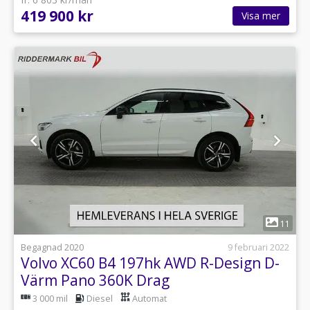
419 900 kr
Visa mer
1
11
Begagnad 2020
9 februari 2022
Volvo XC60 B4 197hk AWD R-Design D-
Värm Pano 360K Drag
3 000 mil
Diesel
Automat