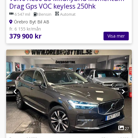
Drag Gps VOC keyless 250hk
6 547 mil
Bensin
Automat
Örebro Byt Bil AB
fr. 6 155 kr/mån
379 900 kr
Visa mer
1
27