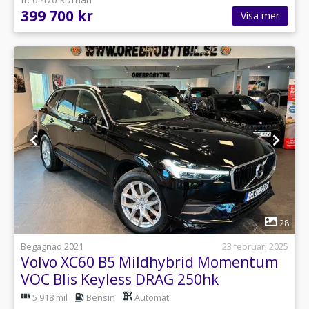
399 700 kr
Visa mer
1
28
Begagnad 2021
23 februari 2025
Volvo XC60 B5 Mildhybrid Momentum
VOC Blis Keyless DRAG 250hk
5 918 mil
Bensin
Automat