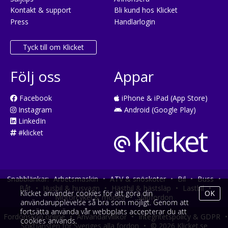
Kontakt & support
Bli kund hos Klicket
Press
Handlarlogin
Tyck till om Klicket
Följ oss
Appar
Facebook
iPhone & iPad (App Store)
Instagram
Android (Google Play)
LinkedIn
#klicket
Snabblänkar:
Arbetsmaskin
•
ATV & snöskoter
•
Bil
•
Buss
•
Båt
•
Husbil & husvagn
•
Hästbil & hästsläp
•
Lastbil
•
Klicket använder cookies för att göra din
OK
Motorcykel & moped
•
Släpfordon
användarupplevelse så bra som möjligt. Genom att
fortsätta använda vår webbplats accepterar du att
Fordonsköp online
•
Användarvillkor
•
Integritetspolicy & GDPR
•
cookies används.
Söktjänsten för Sveriges alla fordon
•
© 2026 Klicket.se