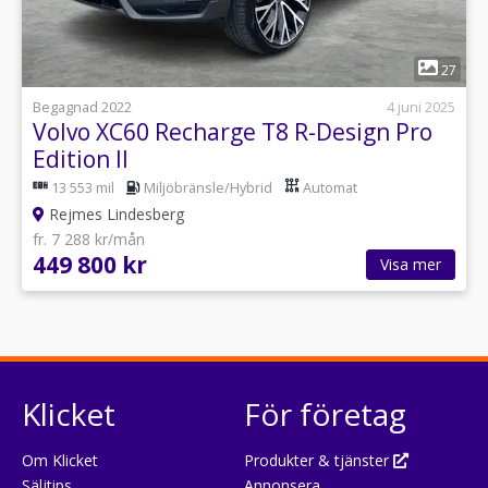
1
27
Begagnad 2022
4 juni 2025
Volvo XC60 Recharge T8 R-Design Pro
Edition II
13 553 mil
Miljöbränsle/Hybrid
Automat
Rejmes Lindesberg
fr. 7 288 kr/mån
449 800 kr
Visa mer
Klicket
För företag
Om Klicket
Produkter & tjänster
Säljtips
Annonsera