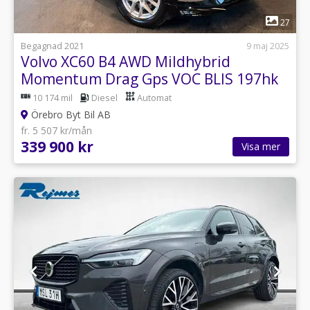
1
27
Begagnad 2021
9 maj 2025
Volvo XC60 B4 AWD Mildhybrid
Momentum Drag Gps VOC BLIS 197hk
10 174 mil
Diesel
Automat
Örebro Byt Bil AB
fr. 5 507 kr/mån
339 900 kr
Visa mer