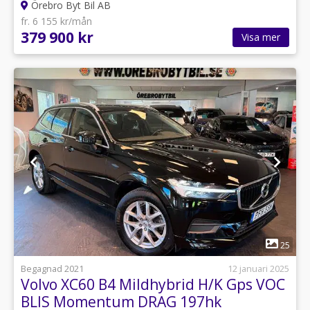
Örebro Byt Bil AB
fr. 6 155 kr/mån
379 900 kr
Visa mer
1
25
Begagnad 2021
12 januari 2025
Volvo XC60 B4 Mildhybrid H/K Gps VOC
BLIS Momentum DRAG 197hk