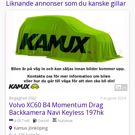
Liknande annonser som du kanske gillar
1
26
Begagnad 2022
9 augusti 2024
Volvo XC60 B4 Momentum Drag
Backkamera Navi Keyless 197hk
4 057 mil
Diesel
Automat
Kamux Jönköping
fr. 6 476 kr/mån