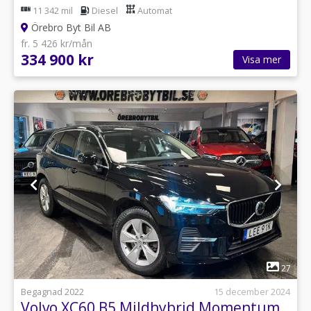
11 342 mil
Diesel
Automat
Örebro Byt Bil AB
fr. 5 426 kr/mån
334 900 kr
Visa mer
1
27
Begagnad 2022
15 december 2024
Volvo XC60 B5 Mildhybrid Momentum