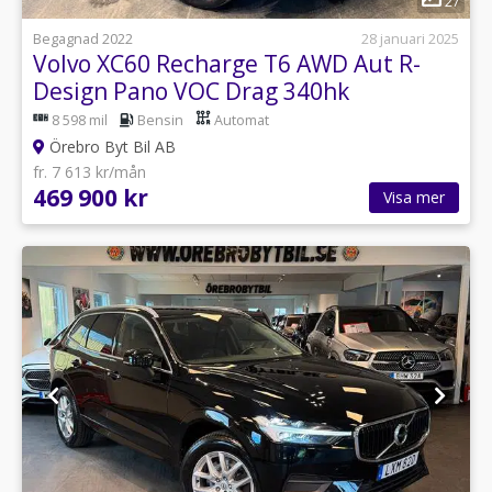
27
Begagnad 2022
28 januari 2025
Volvo XC60 Recharge T6 AWD Aut R-
Design Pano VOC Drag 340hk
8 598 mil
Bensin
Automat
Örebro Byt Bil AB
fr. 7 613 kr/mån
469 900 kr
Visa mer