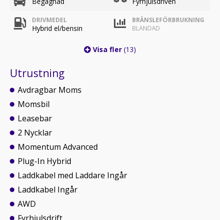
Begagnad
Fyrhjulsdriven
DRIVMEDEL
BRÄNSLEFÖRBRUKNING
Hybrid el/bensin
BLANDAD
Visa fler
(13)
Utrustning
Avdragbar Moms
Momsbil
Leasebar
2 Nycklar
Momentum Advanced
Plug-In Hybrid
Laddkabel med Laddare Ingår
Laddkabel Ingår
AWD
Fyrhjulsdrift