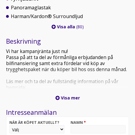
Panoramaglastak
Harman/Kardon® Surroundljud
Visa alla
(80)
Beskrivning
Vi har kampanjränta just nu!
Passa på att ta del av förmånliga erbjudanden på
bilfinansiering samt extra fördelar vid köp av
trygghetspaket när du köper bil hos oss denna månad.
Läs mer och ta del av fullständig information på vår
hemsida:
www.daalbil.se eller ring 08-551 093 20.
Visa mer
OBS! DENNA BIL GÅR ATT FÖRETAGSLEASA MED 3 ÅRS
Intresseanmälan
GARANTI FRÅN XXXX:- KR/MÅN!
NÄR ÄR KÖPET AKTUELLT?
NAMN
*
Denna bil kan även privatleasas eller företagsleasas
med fasta månadskostnader i samarbete med Arval –