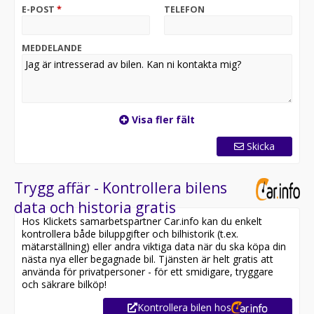
en av Europas ledande leasingaktörer.
E-POST
*
TELEFON
Kontakta oss för mer information om leasingupplägg.
Varmt välkommen till DAAL Bil i Kungsängen!
MEDDELANDE
Hos oss kan du alltid boka en provkörning och få hjälp
med både finansiering och inbyte av din nuvarande bil.
Med Sveriges nöjdaste bilkunder enligt Google och
Trustpilot erbjuder vi ett brett sortiment av
kvalitetsbilar och en service utöver det vanliga.
Visa fler fält
Besök oss på Symmetrivägen 18 i Kungsängen och
Skicka
upplev skillnaden själv!
Därför ska du välja DAAL BIL:
Trygg affär - Kontrollera bilens
* Sveriges nöjdaste bilkunder
data och historia gratis
* 30 dagars helförsäkring via Länsförsäkring
Hos Klickets samarbetspartner Car.info kan du enkelt
* Över 2 400 omdömen på Google
kontrollera både biluppgifter och bilhistorik (t.ex.
* Alla bilar är noggrant testade och genomgångna
mätarställning) eller andra viktiga data när du ska köpa din
* Kvalitetssäkrade bilar
nästa nya eller begagnade bil. Tjänsten är helt gratis att
* Privatleasing via Arval
använda för privatpersoner - för ett smidigare, tryggare
* Möjlighet till 12–36 månader
och säkrare bilköp!
* Trygghetspaket & Serviceavtal
Kontrollera bilen hos
* Alltid låg ränta