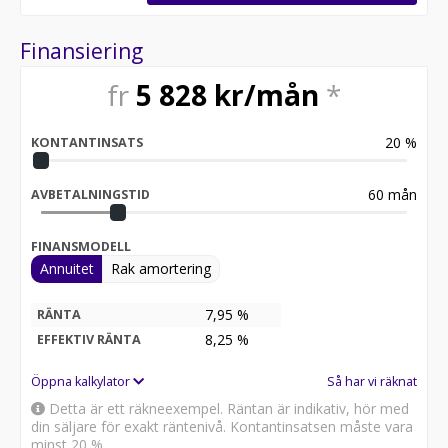
* Vi tar alla bilar i inbyte - betala endast
mellanskillnaden
Finansiering
* Batteritest på samtliga elbilar
* Möjlighet till 0 kr i kontantinsats för företag
fr
5 828
kr/mån
*
* Möjlighet till reservation av bil via betalning av
deposition
* Skräddarsydd finansiering via DNB, Santander eller
20
%
KONTANTINSATS
MyMoney
DAAL BIL TRYGGHETSPAKET:
60
mån
AVBETALNINGSTID
Skydda ditt köp med vårt trygghetspaket!
Välj mellan 12–36 månaders garanti och komplettera
FINANSMODELL
med extra hjuluppsättning till förmånliga priser samt
Annuitet
Rak amortering
serviceavtal. Hos oss blir bilköpet både tryggt och
enkelt.
7,95 %
RÄNTA
Våra bilar säljs snabbt - ring och reservera din bil redan
8,25
%
EFFEKTIV RÄNTA
idag!
08-551 093 20
Öppna kalkylator
Så har vi räknat
Detta är ett räkneexempel. Räntan är indikativ, hör med
Vi erbjuder även skräddarsydd finansiering och 30
din säljare för exakt räntenivå. Kontantinsatsen måste vara
dagars fri försäkring från Länsförsäkringar.
minst 20 %.