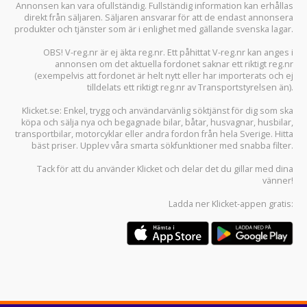
Annonsen kan vara ofullständig. Fullständig information kan erhållas
direkt från säljaren. Säljaren ansvarar för att de endast annonsera
produkter och tjänster som är i enlighet med gällande svenska lagar.
OBS! V-reg.nr är ej äkta reg.nr. Ett påhittat V-reg.nr kan anges i
annonsen om det aktuella fordonet saknar ett riktigt reg.nr
(exempelvis att fordonet är helt nytt eller har importerats och ej
tilldelats ett riktigt reg.nr av Transportstyrelsen än).
Klicket.se
: Enkel, trygg och användarvänlig söktjänst för dig som ska
köpa och sälja
nya och begagnade bilar
,
båtar
,
husvagnar
,
husbilar
,
transportbilar
,
motorcyklar
eller andra fordon från hela Sverige. Hitta
bäst priser. Upplev våra smarta sökfunktioner med snabba filter.
Tack för att du använder
Klicket
och delar det du gillar med dina
vänner!
Ladda ner
Klicket-appen
gratis: