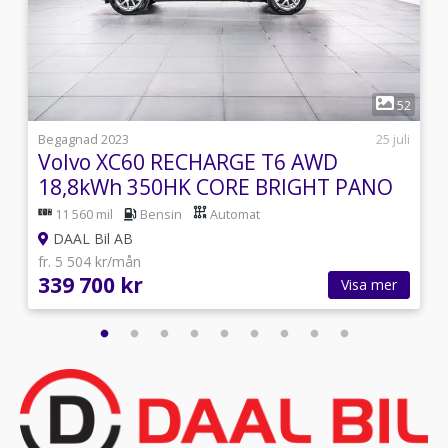
1
8
52
8
Begagnad 2023
25 juli
Volvo XC60 RECHARGE T6 AWD
18,8kWh 350HK CORE BRIGHT PANO
DRAG NFC
11 560 mil
Bensin
Automat
DAAL Bil AB
fr. 5 504 kr/mån
339 700 kr
Visa mer