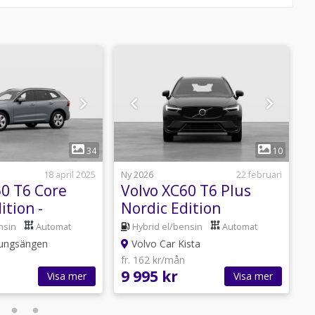
1
1
34
10
18 april 2025
Ny 2026
22 februari
N
60 T6 Core
Volvo XC60 T6 Plus
V
ition -
Nordic Edition
N
S LEASE
PRIVATLEASING 9995
nsin
Automat
Hybrid el/bensin
Automat
kr/mån
Kungsängen
Volvo Car Kista
fr. 162 kr/mån
f
9 995 kr
9
Visa mer
Visa mer