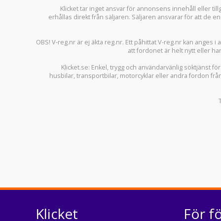
Klicket tar inget ansvar för annonsens innehåll eller ti
erhållas direkt från säljaren. Säljaren ansvarar för att de
OBS! V-reg.nr är ej äkta reg.nr. Ett påhittat V-reg.nr kan anges 
att fordonet är helt nytt eller ha
Klicket.se
: Enkel, trygg och användarvänlig söktjänst fö
husbilar
,
transportbilar
,
motorcyklar
eller andra fordon frå
Klicket
För f