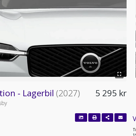
tion - Lagerbil
(2027)
5 295 kr
sby
T
1