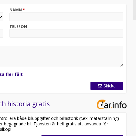
NAMN
*
dskostnaden. Du bokar service enligt bilens intervaller –
elt, tryggt och smidigt.
TELEFON
hantering direkt hos vår skadeverkstad. Reparation sker
och bibehållet värde.
sa fler fält
medelsrabatt. Kortet gäller på Tanka och OKQ8 och gör att
vill ha full överblick.
Skicka
ch historia gratis
itt företag, oavsett om du behöver en tjänstebil eller
ollera både biluppgifter och bilhistorik (t.ex. mätarställning)
er begagnade bil. Tjänsten är helt gratis att använda för
viceavtal, 20?% förstaförhöjd hyra och garanterat
ilköp!
garna eller ramavtal med motsvarande villkor. Försäkring