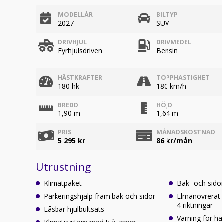
MODELLÅR
BILTYP
2027
SUV
DRIVHJUL
DRIVMEDEL
Fyrhjulsdriven
Bensin
HÄSTKRAFTER
TOPPHASTIGHET
180 hk
180 km/h
BREDD
HÖJD
1,90 m
1,64 m
PRIS
MÅNADSKOSTNAD
5 295 kr
86
kr/mån
Utrustning
Klimatpaket
Bak- och sidor
Parkeringshjälp fram bak och sidor
Elmanövrerat s
4 riktningar
Låsbar hjulbultsats
Varning för ha
Klimatsystem med två zoner