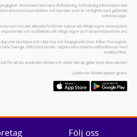
llgänglighet. Annonsen kan vara ofullständig. Fullständig information kan
 endast annonsera produkter och tjänster som är i enlighet med gällande
svenska lagar.
i annonsen om det aktuella fordonet saknar ett riktigt reg.nr (exempelvis
r importerats och ej tilldelats ett riktigt reg.nr av Transportstyrelsen än).
r dig som ska köpa och sälja
nya och begagnade bilar
,
båtar
,
husvagnar
,
n hela Sverige. Hitta bäst priser. Upplev våra smarta sökfunktioner med
snabba filter.
Tack för att du använder
Klicket
och delar det du gillar med dina vänner!
Ladda ner
Klicket-appen
gratis:
öretag
Följ oss