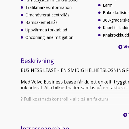
Larm
Trafikmärkesinformation
Bakre kollisio
Elmanövrerat centrallås
360-gradersk
Barnsäkerhetslås
Kabel till lad
Uppvärmda torkarblad
Knäkrockkudd
Oncoming lane mitigation
Vis
Beskrivning
BUSINESS LEASE – EN SMIDIG HELHETSLÖSNING 
Med Volvo Business Lease får du ett enkelt, tryggt
inkluderat. Alla bilkostnader samlas på en faktura 
? Full kostnadskontroll – allt på en faktura
Finansieringen sker via Ziklo Bank utan uppläggnings
övriga bilrelaterade kostnader samlas på en tydlig
administration.
Intresseanmälan