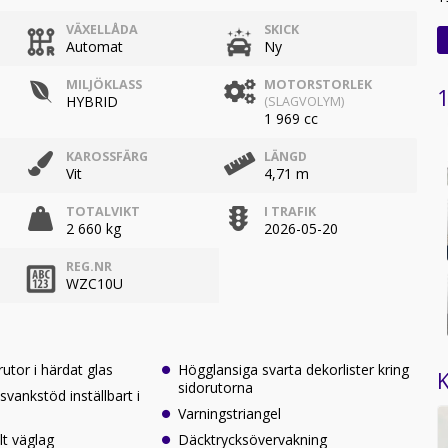
VÄXELLÅDA
SKICK
Automat
Ny
MILJÖKLASS
MOTORSTORLEK
1
HYBRID
(SLAGVOLYM)
1 969 cc
KAROSSFÄRG
LÄNGD
Vit
4,71 m
TOTALVIKT
I TRAFIK
2 660 kg
2026-05-20
REG.NR
WZC10U
utor i härdat glas
Högglansiga svarta dekorlister kring
K
sidorutorna
vankstöd inställbart i
Varningstriangel
lt väglag
Däcktrycksövervakning