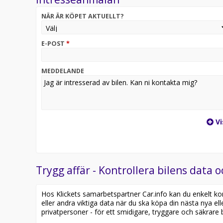
? Service utan överraskningar
NÄR ÄR KÖPET AKTUELLT?
Serviceavtal med Volvo Originalservice ingår i måna
våra auktoriserade tekniker tar hand om resten. Enk
E-POST
*
? Trygg försäkring med Volvia
MEDDELANDE
Bilen är helförsäkrad via Volvia, med smidig skade
alltid med Volvo Originaldelar, för högsta säkerhet 
? Smidig betalning med CarPay
Vi
CarPay-kort ingår kostnadsfritt och ger extra driv
alla bilkostnader hålls samlade – perfekt för dig som 
? En partner – hela vägen
Trygg affär - Kontrollera bilens data o
Vi hjälper dig att skräddarsy Business Lease efter d
flera. En kontakt, ett upplägg, full kontroll.
Hos Klickets samarbetspartner Car.info kan du enkelt kontr
eller andra viktiga data när du ska köpa din nästa nya ell
*Business Lease 36 månader, 1?500 mil/år, inkl. ser
privatpersoner - för ett smidigare, tryggare och säkrare b
restvärde. Priser baserade på medlemskap i Företa