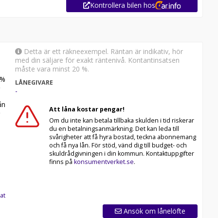
Kontrollera bilen hos
Detta är ett räkneexempel. Räntan är indikativ, hör
med din säljare för exakt räntenivå. Kontantinsatsen
måste vara minst 20 %.
%
LÅNEGIVARE
-
n
Att låna kostar pengar!
Om du inte kan betala tillbaka skulden i tid riskerar
du en betalningsanmärkning. Det kan leda till
svårigheter att få hyra bostad, teckna abonnemang
och få nya lån. För stöd, vänd dig till budget- och
skuldrådgivningen i din kommun. Kontaktuppgifter
finns på
konsumentverket.se
.
at
Ansök om lånelöfte