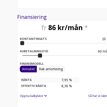
tillkommer. Månadskostnad exkl. moms.
Finansiering
fr
86
kr/mån
*
20
KONTANTINSATS
60
må
AVBETALNINGSTID
FINANSMODELL
Annuitet
Rak amortering
7,95 %
RÄNTA
8,36
%
EFFEKTIV RÄNTA
Öppna kalkylator
Så har vi räkn