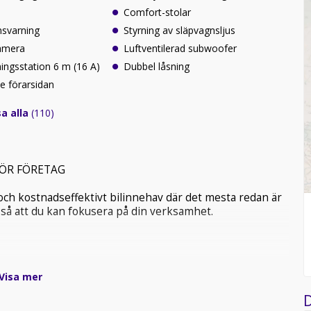
Comfort-stolar
nsvarning
Styrning av släpvagnsljus
amera
Luftventilerad subwoofer
dningsstation 6 m (16 A)
Dubbel låsning
e förarsidan
a alla
(110)
FÖR FÖRETAG
 och kostnadseffektivt bilinnehav där det mesta redan är
– så att du kan fokusera på din verksamhet.
- eller aviavgifter. Service, försäkring, drivmedel och
Visa mer
 månadsfaktura, vilket förenklar både budgetering och
D