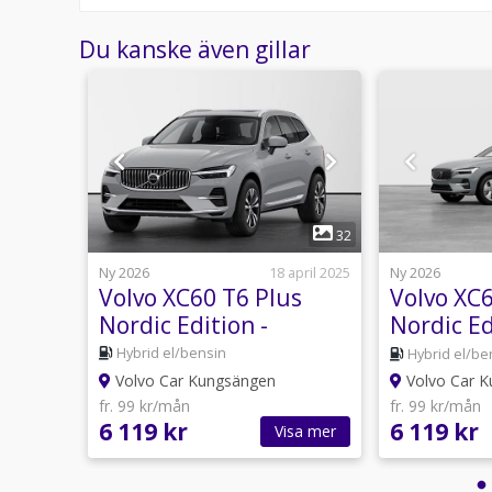
Du kanske även gillar
1
7
32
21 april
Ny 2026
18 april 2025
Ny 2026
s
Volvo XC60 T6 Plus
Volvo XC
Nordic Edition -
Nordic Ed
195...
Business lease
BUSINES
Hybrid el/bensin
mat
Hybrid el/be
by
Volvo Car Kungsängen
Volvo Car 
fr. 99 kr/mån
fr. 99 kr/mån
6 119 kr
6 119 kr
sa mer
Visa mer