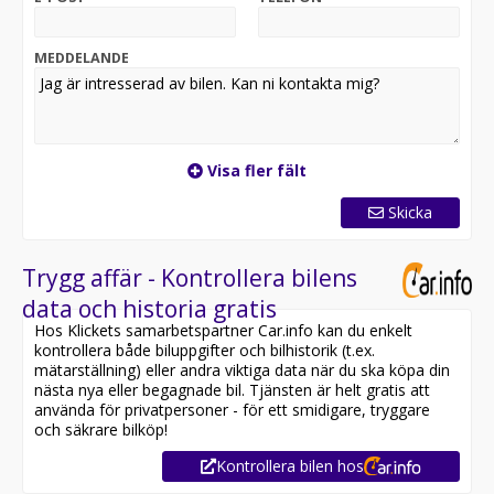
? Service utan överraskningar
MEDDELANDE
Serviceavtal med Volvo Originalservice ingår i
månadskostnaden. Du bokar service enligt bilens
intervaller – våra auktoriserade tekniker tar hand om
resten. Enkelt, tryggt och smidigt.
Visa fler fält
? Trygg försäkring med Volvia
Skicka
Bilen är helförsäkrad via Volvia, med smidig
skadehantering direkt hos vår skadeverkstad.
Reparation sker alltid med Volvo Originaldelar, för
Trygg affär - Kontrollera bilens
högsta säkerhet och bibehållet värde.
data och historia gratis
Hos Klickets samarbetspartner Car.info kan du enkelt
? Smidig betalning med CarPay
kontrollera både biluppgifter och bilhistorik (t.ex.
mätarställning) eller andra viktiga data när du ska köpa din
CarPay-kort ingår kostnadsfritt och ger extra
nästa nya eller begagnade bil. Tjänsten är helt gratis att
drivmedelsrabatt. Kortet gäller på Tanka och OKQ8 och
använda för privatpersoner - för ett smidigare, tryggare
gör att alla bilkostnader hålls samlade – perfekt för dig
och säkrare bilköp!
som vill ha full överblick.
Kontrollera bilen hos
? En partner – hela vägen