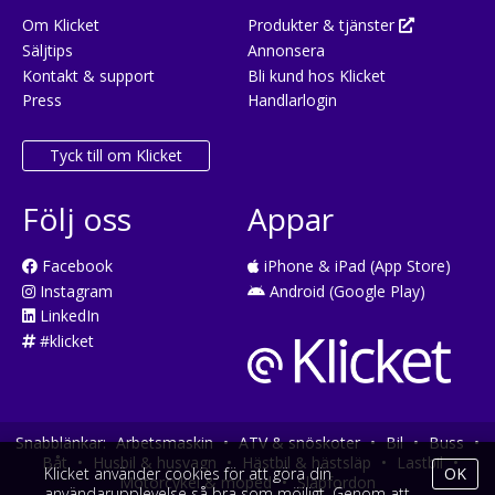
Om Klicket
Produkter & tjänster
Säljtips
Annonsera
Kontakt & support
Bli kund hos Klicket
Press
Handlarlogin
Tyck till om Klicket
Följ oss
Appar
Facebook
iPhone & iPad (App Store)
Instagram
Android (Google Play)
LinkedIn
#klicket
Snabblänkar:
Arbetsmaskin
•
ATV & snöskoter
•
Bil
•
Buss
•
Båt
•
Husbil & husvagn
•
Hästbil & hästsläp
•
Lastbil
•
Klicket använder cookies för att göra din
OK
Motorcykel & moped
•
Släpfordon
användarupplevelse så bra som möjligt. Genom att