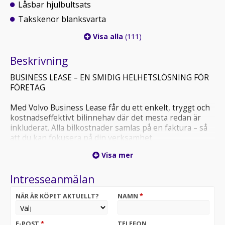
Låsbar hjulbultsats
Takskenor blanksvarta
Visa alla
(111)
Beskrivning
BUSINESS LEASE – EN SMIDIG HELHETSLÖSNING FÖR
FÖRETAG
Med Volvo Business Lease får du ett enkelt, tryggt och
kostnadseffektivt bilinnehav där det mesta redan är
inkluderat. Alla bilkostnader samlas på en faktura – så
att du kan fokusera på din verksamhet.
Visa mer
? Full kostnadskontroll – allt på en faktura
Intresseanmälan
Finansieringen sker via Ziklo Bank utan uppläggnings-
eller aviavgifter. Service, försäkring, drivmedel och
NÄR ÄR KÖPET AKTUELLT?
NAMN
*
övriga bilrelaterade kostnader samlas på en tydlig
månadsfaktura, vilket förenklar både budgetering och
administration.
E-POST
*
TELEFON