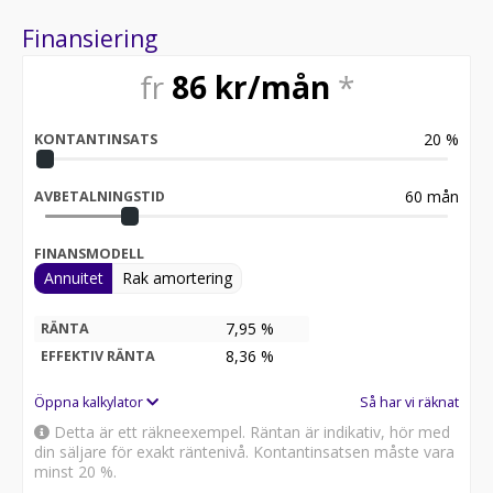
Finansiering
Vi hjälper dig att skräddarsy Business Lease efter ditt
företag, oavsett om du behöver en tjänstebil eller flera.
fr
86
kr/mån
*
En kontakt, ett upplägg, full kontroll.
*Business Lease 36 månader, 1?500 mil/år, inkl.
20
%
KONTANTINSATS
serviceavtal, 20?% förstaförhöjd hyra och garanterat
restvärde. Priser baserade på medlemskap i
Företagarna eller ramavtal med motsvarande villkor.
60
mån
AVBETALNINGSTID
Försäkring tillkommer. Månadskostnad exkl. moms.
FINANSMODELL
Annuitet
Rak amortering
7,95 %
RÄNTA
8,36
%
EFFEKTIV RÄNTA
Öppna kalkylator
Så har vi räknat
Detta är ett räkneexempel. Räntan är indikativ, hör med
din säljare för exakt räntenivå. Kontantinsatsen måste vara
minst 20 %.