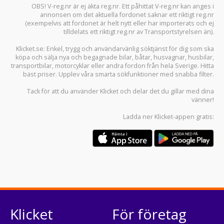
OBS! V-reg.nr är ej äkta reg.nr. Ett påhittat V-reg.nr kan anges i
annonsen om det aktuella fordonet saknar ett riktigt reg.nr
(exempelvis att fordonet är helt nytt eller har importerats och ej
tilldelats ett riktigt reg.nr av Transportstyrelsen än).
Klicket.se
: Enkel, trygg och användarvänlig söktjänst för dig som ska
köpa och sälja
nya och begagnade bilar
,
båtar
,
husvagnar
,
husbilar
,
transportbilar
,
motorcyklar
eller andra fordon från hela Sverige. Hitta
bäst priser. Upplev våra smarta sökfunktioner med snabba filter.
Tack för att du använder
Klicket
och delar det du gillar med dina
vänner!
Ladda ner
Klicket-appen
gratis:
Klicket
För företag