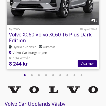
1
7
2
l
Ny 2025
18 april 2024
Volvo XC60 Volvo XC60 T6 Plus Dark
Edition
Hybrid el/bensin
Automat
Volvo Car Kungsängen
fr. 134 kr/mån
8 244 kr
Visa mer
Volvo Car Upplands Väsby