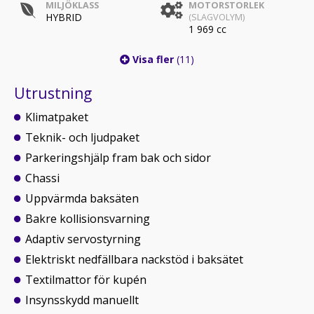
MILJÖKLASS
MOTORSTORLEK
HYBRID
(SLAGVOLYM)
1 969 cc
Visa fler
(11)
Utrustning
Klimatpaket
Teknik- och ljudpaket
Parkeringshjälp fram bak och sidor
Chassi
Uppvärmda baksäten
Bakre kollisionsvarning
Adaptiv servostyrning
Elektriskt nedfällbara nackstöd i baksätet
Textilmattor för kupén
Insynsskydd manuellt