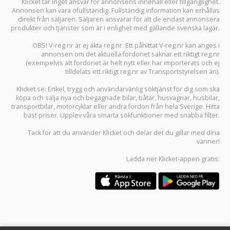
Klicket tar inget ansvar för annonsens innehåll eller tillgänglighet.
Annonsen kan vara ofullständig. Fullständig information kan erhållas
direkt från säljaren. Säljaren ansvarar för att de endast annonsera
produkter och tjänster som är i enlighet med gällande svenska lagar.
OBS! V-reg.nr är ej äkta reg.nr. Ett påhittat V-reg.nr kan anges i
annonsen om det aktuella fordonet saknar ett riktigt reg.nr
(exempelvis att fordonet är helt nytt eller har importerats och ej
tilldelats ett riktigt reg.nr av Transportstyrelsen än).
Klicket.se
: Enkel, trygg och användarvänlig söktjänst för dig som ska
köpa och sälja
nya och begagnade bilar
,
båtar
,
husvagnar
,
husbilar
,
transportbilar
,
motorcyklar
eller andra fordon från hela Sverige. Hitta
bäst priser. Upplev våra smarta sökfunktioner med snabba filter.
Tack för att du använder
Klicket
och delar det du gillar med dina
vänner!
Ladda ner
Klicket-appen
gratis: