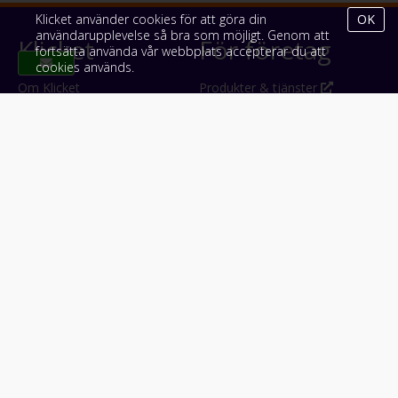
Klicket använder cookies för att göra din
OK
användarupplevelse så bra som möjligt. Genom att
Klicket
För företag
fortsätta använda vår webbplats accepterar du att
cookies används.
Om Klicket
Produkter & tjänster
Säljtips
Annonsera
Kontakt & support
Bli kund hos Klicket
Press
Handlarlogin
Tyck till om Klicket
Följ oss
Appar
Facebook
iPhone & iPad (App Store)
Instagram
Android (Google Play)
LinkedIn
#klicket