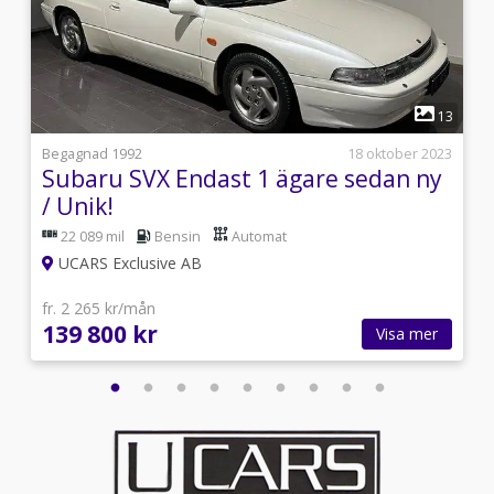
1
3
13
i
Begagnad 1992
18 oktober 2023
Subaru SVX Endast 1 ägare sedan ny
/ Unik!
22 089 mil
Bensin
Automat
UCARS Exclusive AB
fr. 2 265 kr/mån
139 800 kr
Visa mer