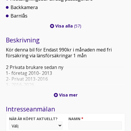
Backkamera
Barnlås
Visa alla
(57)
Beskrivning
Kör denna bil för Endast 990kr i månaden med fri
försäkring via länsförsäkringar 1 mån
2 Privata brukare sedan ny
1- företag 2010- 2013
2- Privat 2013-2016
3- 2016-2026
Vi byter gärna in din volvo v70 alt bmw 520 /audi a6
Visa mer
Intresseanmälan
NÄR ÄR KÖPET AKTUELLT?
NAMN
*