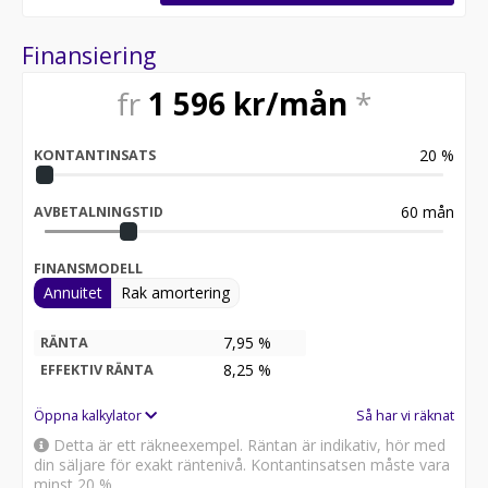
Finansiering
fr
1 596
kr/mån
*
20
%
KONTANTINSATS
60
mån
AVBETALNINGSTID
FINANSMODELL
Annuitet
Rak amortering
7,95 %
RÄNTA
8,25
%
EFFEKTIV RÄNTA
Öppna kalkylator
Så har vi räknat
Detta är ett räkneexempel. Räntan är indikativ, hör med
din säljare för exakt räntenivå. Kontantinsatsen måste vara
minst 20 %.