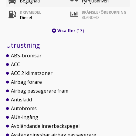
Begagnad
Fyrhjulsdriven
DRIVMEDEL
BRÄNSLEFÖRBRUKNING
Diesel
BLANDAD
Visa fler
(13)
Utrustning
ABS-bromsar
ACC
ACC 2 klimatzoner
Airbag förare
Airbag passagerare fram
Antisladd
Autobroms
AUX-ingång
Avbländande innerbackspegel
Avstängningsbar airbag passagerare