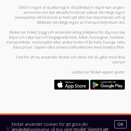
OBS! V-reg.nr är ej äkta reg.nr. Ett påhittat V-reg.nr kan anges i
annonsen om det aktuella fordonet saknar ett riktigt reg.nr
(exempelvis att fordonet är helt nytt eller har importerats och ej
tilldelats ett riktigt reg.nr av Transportstyrelsen än).
Klicket.se
: Enkel, trygg och användarvänlig söktjänst för dig som ska
köpa och sälja
nya och begagnade bilar
,
båtar
,
husvagnar
,
husbilar
,
transportbilar
,
motorcyklar
eller andra fordon från hela Sverige. Hitta
bäst priser. Upplev våra smarta sökfunktioner med snabba filter.
Tack för att du använder
Klicket
och delar det du gillar med dina
vänner!
Ladda ner
Klicket-appen
gratis:
Klicket använder cookies för att göra din
OK
Klicket
För företag
användarupplevelse så bra som möjligt. Genom att