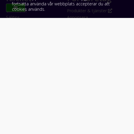
fortsätta använda vår webbplats accepterar du att
cookies används.
Om Klicket
Produkter & tjänster
Säljtips
Annonsera
Kontakt & support
Bli kund hos Klicket
Press
Handlarlogin
Tyck till om Klicket
Följ oss
Appar
Facebook
iPhone & iPad (App Store)
Instagram
Android (Google Play)
LinkedIn
#klicket
Snabblänkar:
Arbetsmaskin
•
ATV & snöskoter
•
Bil
•
Buss
•
Båt
•
Husbil & husvagn
•
Hästbil & hästsläp
•
Lastbil
•