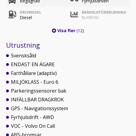
Begagnad
Fyrhjulsdriven
DRIVMEDEL
BRÄNSLEFÖRBRUKNING
Diesel
BLANDAD
Visa fler
(12)
Utrustning
Svensksåld
ENDAST EN ÄGARE
Farthållare (adaptiv)
MILJÖKLASS - Euro 6
Parkeringssensorer bak
INFÄLLBAR DRAGKROK
GPS - Navigationssystem
Fyrhjulsdrift - AWD
VOC - Volvo On Call
ABS-bromsar