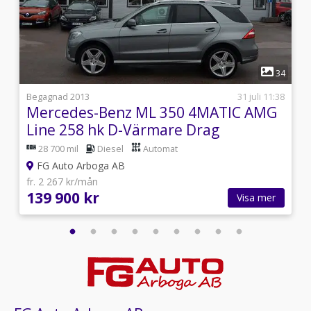
1
4
34
8
Begagnad 2013
31 juli 11:38
Mercedes-Benz ML 350 4MATIC AMG
Line 258 hk D-Värmare Drag
28 700 mil
Diesel
Automat
FG Auto Arboga AB
fr. 2 267 kr/mån
139 900 kr
Visa mer