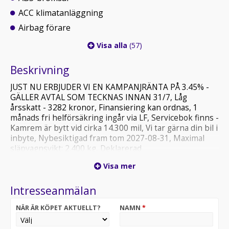
ACC klimatanläggning
Airbag förare
Visa alla
(57)
Beskrivning
JUST NU ERBJUDER VI EN KAMPANJRÄNTA PÅ 3.45% -
GÄLLER AVTAL SOM TECKNAS INNAN 31/7, Låg
årsskatt - 3282 kronor, Finansiering kan ordnas, 1
månads fri helförsäkring ingår via LF, Servicebok finns -
Kamrem är bytt vid cirka 14.300 mil, Vi tar gärna din bil i
inbyte, Nybesiktigad fram tom 2027-08-31, Maximal
släpvagnsvikt: 2.400 kg, Deklarerad
bränsleförbrukning: 0.55 liter per mil vid blandad
Visa mer
körning, Leverans kan ordnas, AVAILABLE FOR EXPORT
m.m.
Intresseanmälan
NÄR ÄR KÖPET AKTUELLT?
NAMN
*