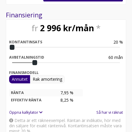
Finansiering
fr
2 996
kr/mån
*
20
%
KONTANTINSATS
60
mån
AVBETALNINGSTID
FINANSMODELL
Annuitet
Rak amortering
7,95 %
RÄNTA
8,25
%
EFFEKTIV RÄNTA
Öppna kalkylator
Så har vi räknat
Detta är ett räkneexempel. Räntan är indikativ, hör med
din säljare för exakt räntenivå. Kontantinsatsen måste vara
minst 20 %.