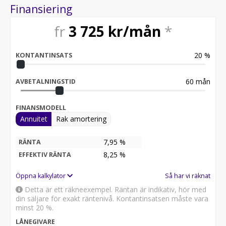
Finansiering
fr
3 725
kr/mån
*
20
%
KONTANTINSATS
60
mån
AVBETALNINGSTID
FINANSMODELL
Annuitet
Rak amortering
7,95 %
RÄNTA
8,25
%
EFFEKTIV RÄNTA
Öppna kalkylator
Så har vi räknat
Detta är ett räkneexempel. Räntan är indikativ, hör med
din säljare för exakt räntenivå. Kontantinsatsen måste vara
minst 20 %.
LÅNEGIVARE