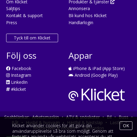
Om Klicket
Produkter & tjänster
Säljtips
Annonsera
Kontakt & support
Bli kund hos Klicket
Press
Handlarlogin
Tyck till om Klicket
Följ oss
Appar
Facebook
iPhone & iPad (App Store)
Instagram
Android (Google Play)
LinkedIn
#klicket
Snabblänkar:
Arbetsmaskin
•
ATV & snöskoter
•
Bil
•
Buss
•
Båt
•
Husbil & husvagn
•
Hästbil & hästsläp
•
Lastbil
•
Klicket använder cookies för att göra din
OK
Motorcykel & moped
•
Släpfordon
användarupplevelse så bra som möjligt. Genom att
fortsätta använda vår webbplats accepterar du att