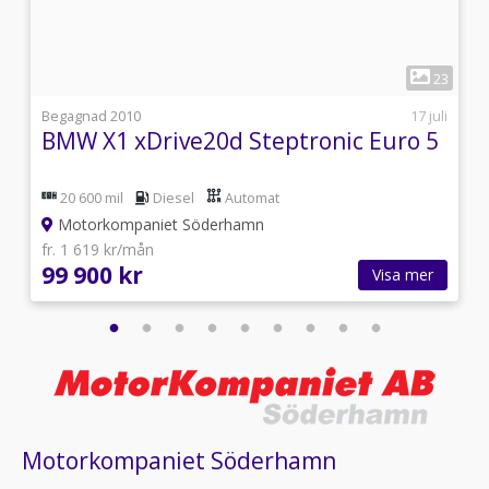
1
6
23
i
Begagnad 2010
17 juli
BMW X1 xDrive20d Steptronic Euro 5
20 600 mil
Diesel
Automat
Motorkompaniet Söderhamn
fr. 1 619 kr/mån
99 900 kr
Visa mer
Motorkompaniet Söderhamn