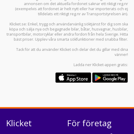
annonsen om det aktuella fordonet saknar ett riktigt reg.nr
(exempelvis att fordonet är helt nytt eller har importerats och ej
tilldelats ett riktigt reg.nr av Transportstyrelsen än).
Klicket.se
: Enkel, trygg och användarvänlig söktjänst för dig som ska
köpa och sälja
nya och begagnade bilar
,
båtar
,
husvagnar
,
husbilar
,
transportbilar
,
motorcyklar
eller andra fordon från hela Sverige. Hitta
bäst priser. Upplev våra smarta sökfunktioner med snabba filter.
Tack för att du använder
Klicket
och delar det du gillar med dina
vänner!
Ladda ner
Klicket-appen
gratis:
Klicket
För företag