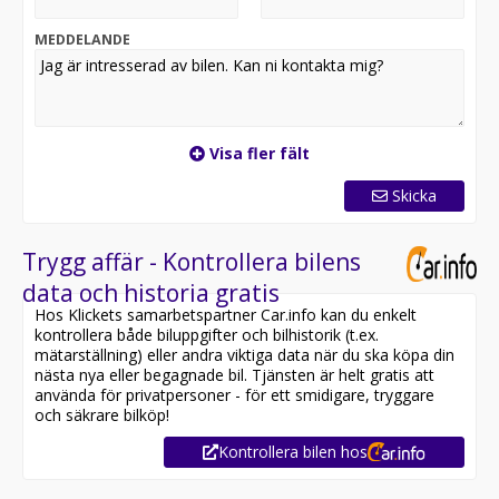
VÄNLIGEN HÅLL UTKIK PÅ ER SKRÄPPOST VID
MEDDELANDE
MEJLKONTAKT EFTERSOM
VI UPPLEVER TEKNISKT PROBLEM FÖR TILLFÄLLET!
Vi samarbetar med AutoConcept och kan erbjuda
förlängd garanti, Hos oss får du hjälp med lån till ditt
Visa fler fält
bilköp, vår erfarna personal hjälper er att hitta rätt
lösning för just dig.
Skicka
ÄVEN LÖRDAGS ÖPPET 11-14..
Trygg affär - Kontrollera bilens
Självklart hjälper vi dig med din inbytesbil och löser din
data och historia gratis
nuvarande restskuld, . Vi tar nästan alla inbyten
Hos Klickets samarbetspartner Car.info kan du enkelt
Kontakta en säljare för mer info...
kontrollera både biluppgifter och bilhistorik (t.ex.
Varmt välkommen till oss på MotorKompaniet AB
mätarställning) eller andra viktiga data när du ska köpa din
nästa nya eller begagnade bil. Tjänsten är helt gratis att
använda för privatpersoner - för ett smidigare, tryggare
och säkrare bilköp!
Kontrollera bilen hos