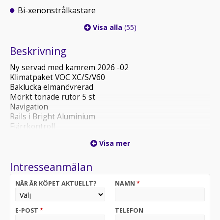
Bi-xenonstrålkastare
Visa alla
(55)
Beskrivning
Ny servad med kamrem 2026 -02
Klimatpaket VOC XC/S/V60
Baklucka elmanövrerad
Mörkt tonade rutor 5 st
Navigation
Rails i Bright Aluminium
Fjärrkontroll
Teknikpaket Pro XC60
Visa mer
Baksätesvärme
Volvo on Call
Intresseanmälan
Rattvärme
Programbar bränslevärmare
NÄR ÄR KÖPET AKTUELLT?
NAMN
*
Navigation
Panoramaglastak
Parkeringskamera bak
E-POST
*
TELEFON
Parkeringssensor fram/bak