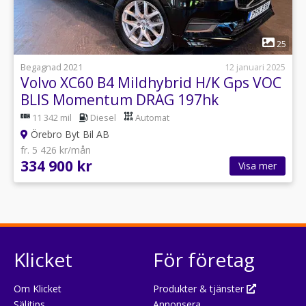
1
25
Begagnad 2021
12 januari 2025
Volvo XC60 B4 Mildhybrid H/K Gps VOC
BLIS Momentum DRAG 197hk
11 342 mil
Diesel
Automat
Örebro Byt Bil AB
fr. 5 426 kr/mån
334 900 kr
Visa mer
Klicket
För företag
Om Klicket
Produkter & tjänster
Säljtips
Annonsera