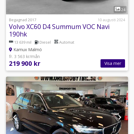
1
24
Begagnad 2017
10 augusti 2024
Volvo XC60 D4 Summum VOC Navi
190hk
13 639 mil
Diesel
Automat
Kamux Malmö
fr. 3 563 kr/mån
219 900 kr
Visa mer