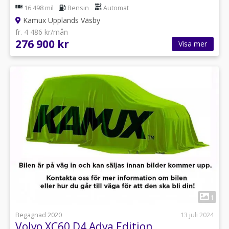
16 498 mil
Bensin
Automat
Kamux Upplands Väsby
fr. 4 486 kr/mån
276 900 kr
Visa mer
1
Begagnad 2020
13 juli 2024
Volvo XC60 D4 Adva Edition