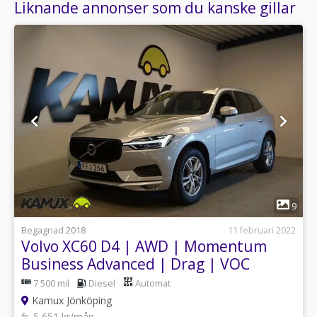
Liknande annonser som du kanske gillar
1
9
Begagnad 2018
11 februari 2022
Volvo XC60 D4 | AWD | Momentum
Business Advanced | Drag | VOC
|190HK
7 500 mil
Diesel
Automat
Kamux Jönköping
fr. 5 651 kr/mån