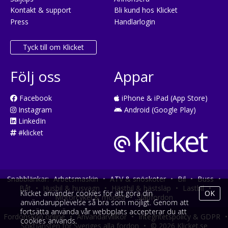
Kontakt & support
Bli kund hos Klicket
Press
Handlarlogin
Tyck till om Klicket
Följ oss
Appar
Facebook
iPhone & iPad (App Store)
Instagram
Android (Google Play)
LinkedIn
#klicket
Snabblänkar:
Arbetsmaskin
•
ATV & snöskoter
•
Bil
•
Buss
•
Båt
•
Husbil & husvagn
•
Hästbil & hästsläp
•
Lastbil
•
Klicket använder cookies för att göra din
OK
Motorcykel & moped
•
Släpfordon
användarupplevelse så bra som möjligt. Genom att
fortsätta använda vår webbplats accepterar du att
Fordonsköp online
•
Användarvillkor
•
Integritetspolicy & GDPR
•
cookies används.
Söktjänsten för Sveriges alla fordon
•
© 2026 Klicket.se