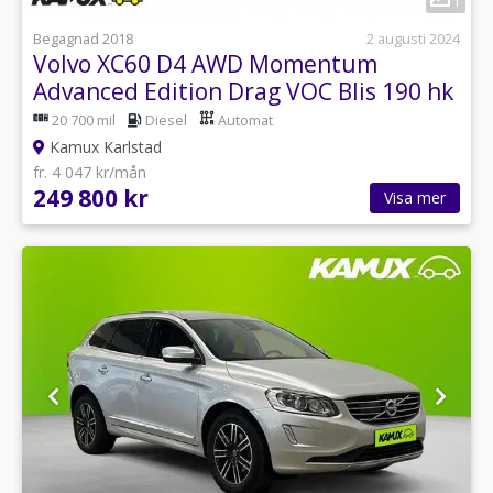
1
Begagnad 2018
2 augusti 2024
Volvo XC60 D4 AWD Momentum
Advanced Edition Drag VOC Blis 190 hk
20 700 mil
Diesel
Automat
Kamux Karlstad
fr. 4 047 kr/mån
249 800 kr
Visa mer