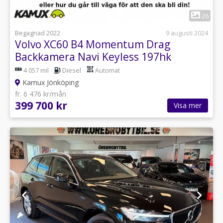
1
26
Begagnad 2022
9 augusti 2024
Volvo XC60 B4 Momentum Drag
Backkamera Navi Keyless 197hk
4 057 mil
Diesel
Automat
Kamux Jönköping
fr. 6 476 kr/mån
399 700 kr
Visa mer