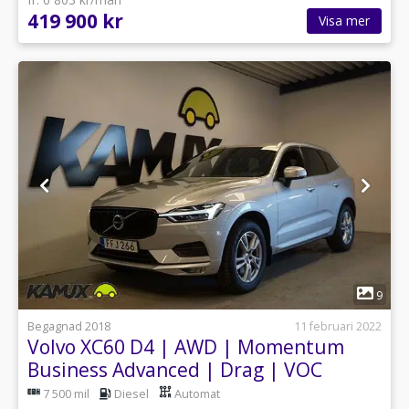
419 900 kr
Visa mer
1
9
Begagnad 2018
11 februari 2022
Volvo XC60 D4 | AWD | Momentum
Business Advanced | Drag | VOC
|190HK
7 500 mil
Diesel
Automat