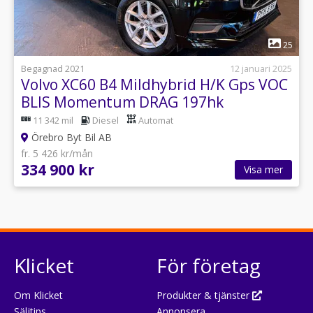
1
25
Begagnad 2021
12 januari 2025
Volvo XC60 B4 Mildhybrid H/K Gps VOC
BLIS Momentum DRAG 197hk
11 342 mil
Diesel
Automat
Örebro Byt Bil AB
fr. 5 426 kr/mån
334 900 kr
Visa mer
Klicket
För företag
Om Klicket
Produkter & tjänster
Säljtips
Annonsera