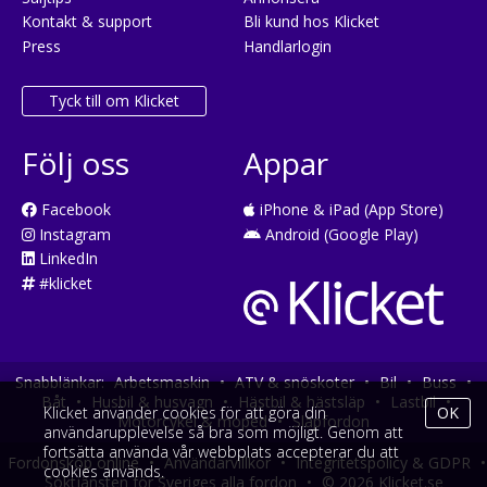
Kontakt & support
Bli kund hos Klicket
Press
Handlarlogin
Tyck till om Klicket
Följ oss
Appar
Facebook
iPhone & iPad (App Store)
Instagram
Android (Google Play)
LinkedIn
#klicket
Snabblänkar:
Arbetsmaskin
•
ATV & snöskoter
•
Bil
•
Buss
•
Båt
•
Husbil & husvagn
•
Hästbil & hästsläp
•
Lastbil
•
Klicket använder cookies för att göra din
OK
Motorcykel & moped
•
Släpfordon
användarupplevelse så bra som möjligt. Genom att
fortsätta använda vår webbplats accepterar du att
Fordonsköp online
•
Användarvillkor
•
Integritetspolicy & GDPR
•
cookies används.
Söktjänsten för Sveriges alla fordon
•
© 2026 Klicket.se