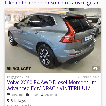
Liknande annonser som du kanske gillar
1
5
Begagnad 2020
29 januari 2022
Volvo XC60 B4 AWD Diesel Momentum
Advanced Edt/ DRAG / VINTERHJUL/
TEKNIKPK
3 597 mil
Diesel
Automat
Bilbolaget
fr. 6 803 kr/mån