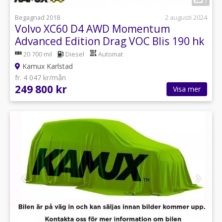
1
Begagnad 2018
2 augusti 2024
Volvo XC60 D4 AWD Momentum
Advanced Edition Drag VOC Blis 190 hk
20 700 mil
Diesel
Automat
Kamux Karlstad
fr. 4 047 kr/mån
249 800 kr
Visa mer