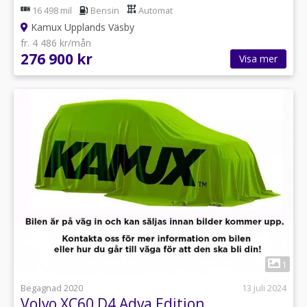
16 498 mil
Bensin
Automat
Kamux Upplands Väsby
fr. 4 486 kr/mån
276 900 kr
Visa mer
1
Begagnad 2020
13 juli 2024
Volvo XC60 D4 Adva Edition