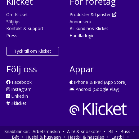
Klicket
För företag
Om Klicket
Produkter & tjänster
Säljtips
Annonsera
Kontakt & support
Bli kund hos Klicket
Press
Handlarlogin
Tyck till om Klicket
Följ oss
Appar
Facebook
iPhone & iPad (App Store)
Instagram
Android (Google Play)
LinkedIn
#klicket
Snabblänkar:
Arbetsmaskin
•
ATV & snöskoter
•
Bil
•
Buss
•
Båt
•
Husbil & husvagn
•
Hästbil & hästsläp
•
Lastbil
•