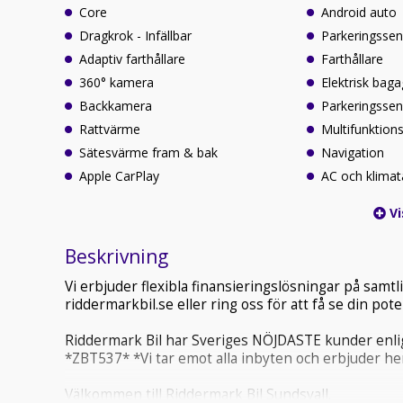
Core
Android auto
Dragkrok - Infällbar
Parkeringssen
Adaptiv farthållare
Farthållare
360° kamera
Elektrisk bag
Backkamera
Parkeringssen
Rattvärme
Multifunktions
Sätesvärme fram & bak
Navigation
Apple CarPlay
AC och klimat
Vi
Beskrivning
Vi erbjuder flexibla finansieringslösningar på sam
riddermarkbil.se eller ring oss för att få se din po
Riddermark Bil har Sveriges NÖJDASTE kunder enlig
*ZBT537* *Vi tar emot alla inbyten och erbjuder he
Välkommen till Riddermark Bil Sundsvall.