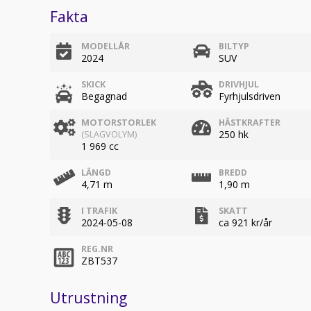
Fakta
MODELLÅR
BILTYP
2024
SUV
SKICK
DRIVHJUL
Begagnad
Fyrhjulsdriven
MOTORSTORLEK
HÄSTKRAFTER
250 hk
(SLAGVOLYM)
1 969 cc
LÄNGD
BREDD
4,71 m
1,90 m
I TRAFIK
SKATT
2024-05-08
ca 921 kr/år
REG.NR
ZBT537
Utrustning