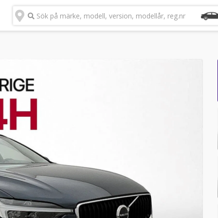
Sök på märke, modell, version, modellår, reg.nr