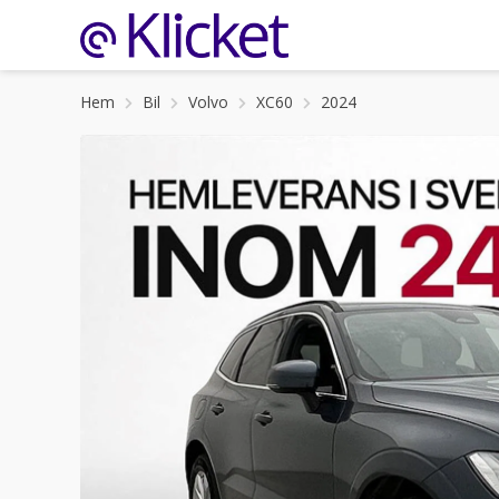
Hem
Bil
Volvo
XC60
2024