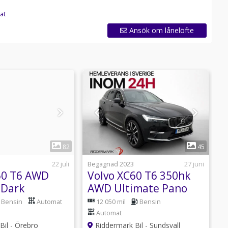
at
Ansök om lånelöfte
0° kamera,Backkamera,Rattvärme,Sätesvärme fram &
 fram & bak,Farthållare,Elektrisk
sratt,Navigation,AC och
C,Aircondition,Parkeringssensor
1
1
82
45
22 juli
Begagnad 2023
27 juni
B
60 T6 AWD
Volvo XC60 T6 350hk
V
 Dark
AWD Ultimate Pano
T
Pano 360°
Värm H/K 360 Drag
Bensin
Automat
12 050 mil
Bensin
MS
HUD
Automat
il - Örebro
Riddermark Bil - Sundsvall