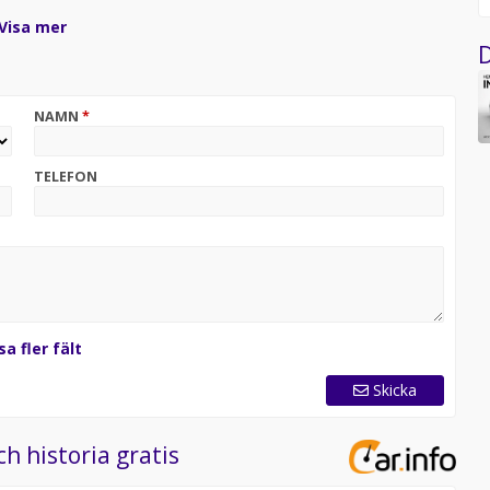
utomat som ger en tyst och följsam körupplevelse året
Visa mer
D
ög komfort och smart teknik i varje mil.
NAMN
*
TELEFON
sa fler fält
Skicka
ch historia gratis