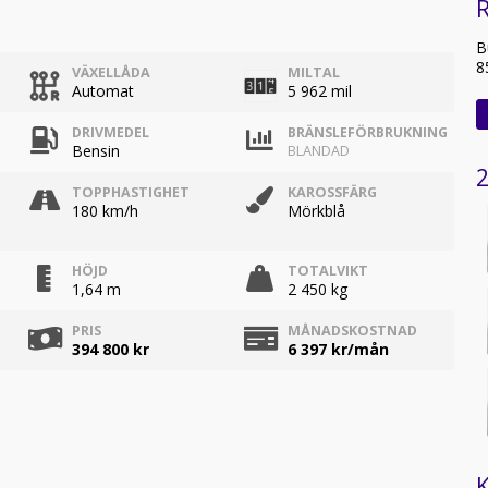
R
B
8
VÄXELLÅDA
MILTAL
Automat
5 962 mil
DRIVMEDEL
BRÄNSLEFÖRBRUKNING
Bensin
BLANDAD
2
TOPPHASTIGHET
KAROSSFÄRG
180 km/h
Mörkblå
HÖJD
TOTALVIKT
1,64 m
2 450 kg
PRIS
MÅNADSKOSTNAD
394 800 kr
6 397
kr/mån
K