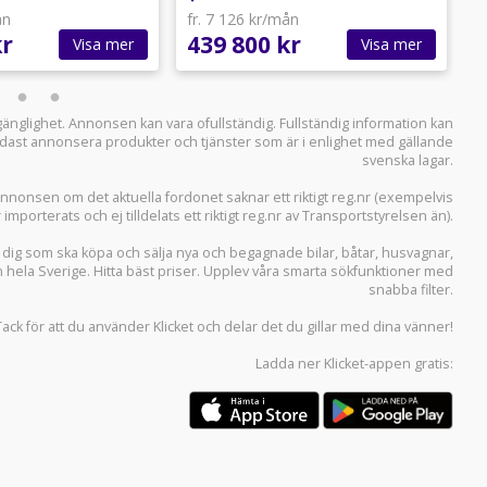
ån
fr. 7 126 kr/mån
f
kr
439 800 kr
4
Visa mer
Visa mer
llgänglighet. Annonsen kan vara ofullständig. Fullständig information kan
 endast annonsera produkter och tjänster som är i enlighet med gällande
svenska lagar.
i annonsen om det aktuella fordonet saknar ett riktigt reg.nr (exempelvis
r importerats och ej tilldelats ett riktigt reg.nr av Transportstyrelsen än).
r dig som ska köpa och sälja
nya och begagnade bilar
,
båtar
,
husvagnar
,
n hela Sverige. Hitta bäst priser. Upplev våra smarta sökfunktioner med
snabba filter.
Tack för att du använder
Klicket
och delar det du gillar med dina vänner!
Ladda ner
Klicket-appen
gratis: