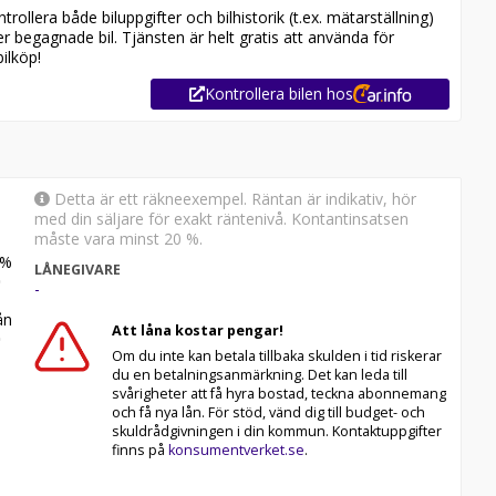
ollera både biluppgifter och bilhistorik (t.ex. mätarställning)
er begagnade bil. Tjänsten är helt gratis att använda för
ilköp!
Kontrollera bilen hos
Detta är ett räkneexempel. Räntan är indikativ, hör
med din säljare för exakt räntenivå. Kontantinsatsen
måste vara minst 20 %.
%
LÅNEGIVARE
-
n
Att låna kostar pengar!
 märkesoberoende bilfirma! Alla våra bilar är
erige 7 dagar i veckan.
Om du inte kan betala tillbaka skulden i tid riskerar
du en betalningsanmärkning. Det kan leda till
svårigheter att få hyra bostad, teckna abonnemang
lar, så rekommenderar vi våra kunder att ringa oss på 010-
och få nya lån. För stöd, vänd dig till budget- och
r! Vi ordnar en finansiering som passar just dina behov
skuldrådgivningen i din kommun. Kontaktuppgifter
marbete med Folksam, vi tar gärna din gamla bil i inbyte.
finns på
konsumentverket.se
.