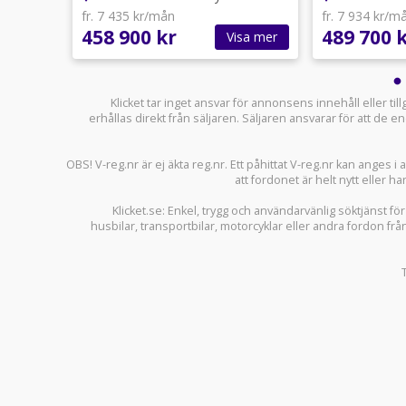
fr. 7 435 kr/mån
fr. 7 934 kr/m
458 900 kr
489 700 
sa mer
Visa mer
Klicket tar inget ansvar för annonsens innehåll eller ti
erhållas direkt från säljaren. Säljaren ansvarar för att de
OBS! V-reg.nr är ej äkta reg.nr. Ett påhittat V-reg.nr kan anges 
att fordonet är helt nytt eller ha
Klicket.se
: Enkel, trygg och användarvänlig söktjänst fö
husbilar
,
transportbilar
,
motorcyklar
eller andra fordon frå