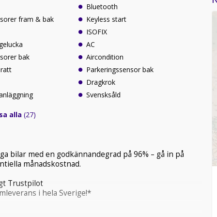
Bluetooth
sorer fram & bak
Keyless start
ISOFIX
agelucka
AC
sorer bak
Aircondition
ratt
Parkeringssensor bak
Dragkrok
anläggning
Svensksåld
sa alla
(27)
tliga bilar med en godkännandegrad på 96% – gå in på
tentiella månadskostnad.
t Trustpilot
mleverans i hela Sverige!*