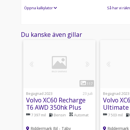
Telefontider:
Öppna kalkylator
Så har vi räkn
Besökstider i butik:
Välkomna!
Du kanske även gillar
Utrustning/Tillbehör:
Core,Dragkrok - Infällbar,Adaptiv farthållare,36
bak,Apple CarPlay,Android auto,Parkeringssensorer
bagagelucka,Parkeringssensorer bak,Multifunktion
klimatanläggning,Bluetooth,Keyless start,ISOFIX,A
bak,Dragkrok,Svensksåld
1
36
117
usti 16:54
Begagnad 2023
23 juli
Begagnad 2023
0hk
Volvo XC60 Recharge
Volvo XC
T6 AWD 350hk Plus
Ultimate
Drag
Bright Pano Värm Drag
Värmare 
ensin
7 397 mil
Bensin
Automat
7 503 mil
H/K MO
und
Riddermark Bil - Täby
Riddermark B