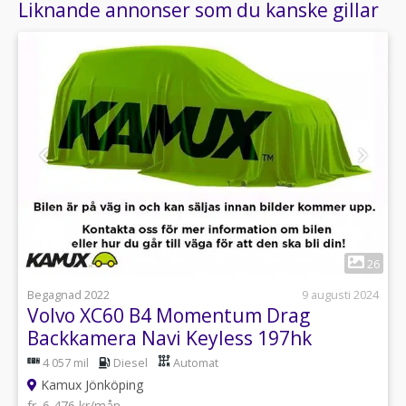
Liknande annonser som du kanske gillar
1
26
Begagnad 2022
9 augusti 2024
Volvo XC60 B4 Momentum Drag
Backkamera Navi Keyless 197hk
4 057 mil
Diesel
Automat
Kamux Jönköping
fr. 6 476 kr/mån