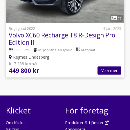
1
27
Begagnad 2022
4 juni 2025
Volvo XC60 Recharge T8 R-Design Pro
Edition II
13 553 mil
Miljöbränsle/Hybrid
Automat
Rejmes Lindesberg
fr. 7 288 kr/mån
449 800 kr
Visa mer
Klicket
För företag
Om Klicket
Produkter & tjänster
Säljtips
Annonsera