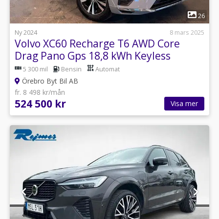
1
26
Ny 2024
8 mars 2025
Volvo XC60 Recharge T6 AWD Core
Drag Pano Gps 18,8 kWh Keyless
5 300 mil
Bensin
Automat
Örebro Byt Bil AB
fr. 8 498 kr/mån
524 500 kr
Visa mer