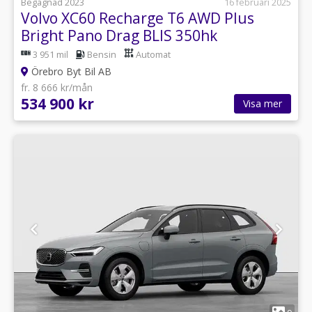
Begagnad 2023
16 februari 2025
Volvo XC60 Recharge T6 AWD Plus
Bright Pano Drag BLIS 350hk
3 951 mil
Bensin
Automat
Örebro Byt Bil AB
fr. 8 666 kr/mån
534 900 kr
Visa mer
1