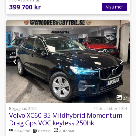
399 700 kr
Visa mer
1
27
Begagnad 2022
15 december 2024
Volvo XC60 B5 Mildhybrid Momentum
Drag Gps VOC keyless 250hk
6 547 mil
Bensin
Automat