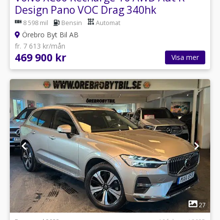
Design Pano VOC Drag 340hk
8 598 mil
Bensin
Automat
Örebro Byt Bil AB
fr. 7 613 kr/mån
469 900 kr
Visa mer
1
27