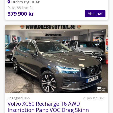
Örebro Byt Bil AB
fr. 6 155 kr/mån
379 900 kr
Visa mer
1
27
Begagnad 2022
25 januari 2025
Volvo XC60 Recharge T6 AWD
Inscription Pano VOC Drag Skinn