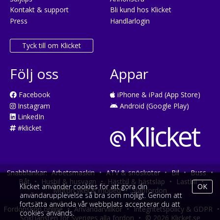
Kontakt & support
Bli kund hos Klicket
Press
Handlarlogin
Tyck till om Klicket
Följ oss
Appar
Facebook
iPhone & iPad (App Store)
Instagram
Android (Google Play)
LinkedIn
#klicket
Snabblänkar:
Arbetsmaskin
•
ATV & snöskoter
•
Bil
•
Buss
•
Båt
•
Husbil & husvagn
•
Hästbil & hästsläp
•
Lastbil
•
Klicket använder cookies för att göra din
OK
Motorcykel & moped
•
Släpfordon
användarupplevelse så bra som möjligt. Genom att
fortsätta använda vår webbplats accepterar du att
Fordonsköp online
•
Användarvillkor
•
Integritetspolicy & GDPR
•
cookies används.
Söktjänsten för Sveriges alla fordon
•
© 2026 Klicket.se