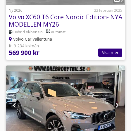
9
Ny 2026
22 februari 2025
Volvo XC60 T6 Core Nordic Edition- NYA
MODELLEN MY26
Hybrid el/bensin
Automat
Volvo Car Vallentuna
fr. 9 234 kr/mån
569 900 kr
Visa mer