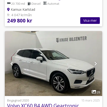
20 700 mil
Diesel
Automat
Kamux Karlstad
fr. 4 047 kr/mån
249 800 kr
Visa mer
1
28
Begagnad 2020
15 mars 2025
Volvo XC60 B4 AWD Geartronic