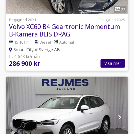
1
22
Begagnad 2021
13 augusti 2025
Volvo XC60 B4 Geartronic Momentum
B-Kamera BLIS DRAG
15 101 mil
Diesel
Automat
Smart Citybil Sverige AB
fr. 4 648 kr/mån
286 900 kr
Visa mer