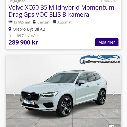
Begagnad 2020
6 maj 2025
Volvo XC60 B5 Mildhybrid Momentum
Drag Gps VOC BLIS B-kamera
13 985 mil
Bensin
Automat
Örebro Byt Bil AB
fr. 4 697 kr/mån
289 900 kr
Visa mer
1