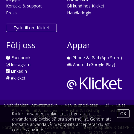
Kontakt & support
Bli kund hos Klicket
Press
Handlarlogin
Tyck till om Klicket
Följ oss
Appar
Facebook
iPhone & iPad (App Store)
Instagram
Android (Google Play)
LinkedIn
#klicket
Snabblänkar:
Arbetsmaskin
•
ATV & snöskoter
•
Bil
•
Buss
•
Båt
•
Husbil & husvagn
•
Hästbil & hästsläp
•
Lastbil
•
Klicket använder cookies för att göra din
OK
Motorcykel & moped
•
Släpfordon
användarupplevelse så bra som möjligt. Genom att
fortsätta använda vår webbplats accepterar du att
Fordonsköp online
•
Användarvillkor
•
Integritetspolicy & GDPR
•
cookies används.
Söktjänsten för Sveriges alla fordon
•
© 2026 Klicket.se