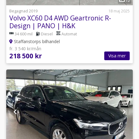
12
Begagnad 2019
18 maj 2025
Volvo XC60 D4 AWD Geartronic R-
Design | PANO | H&K
34 600 mil
Diesel
Automat
Staffanstorps bilhandel
fr. 3 540 kr/mån
218 500 kr
Visa mer