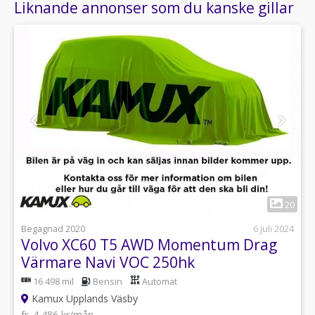
Liknande annonser som du kanske gillar
1
20
Begagnad 2020
6 juli 2024
Volvo XC60 T5 AWD Momentum Drag
Värmare Navi VOC 250hk
16 498 mil
Bensin
Automat
Kamux Upplands Väsby
fr. 4 486 kr/mån