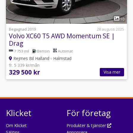
1
10
Begagnad 2019
28 augusti 2025
Volvo XC60 T5 AWD Momentum SE |
Drag
7 753 mil
Bensin
Automat
Rejmes Bil Halland - Halmstad
fr. 5 339 kr/mån
329 500 kr
Visa mer
Klicket
För företag
Om Klicket
Produkter & tjänster
Säljtips
Annonsera