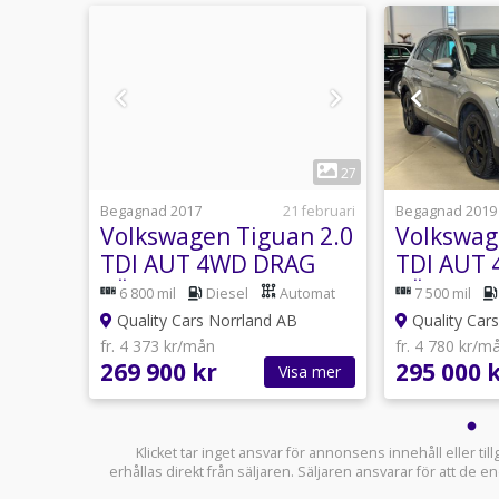
1
18
27
19 juli
Begagnad 2017
21 februari
Begagnad 2019
D-4D
Volkswagen Tiguan 2.0
Volkswag
M&D-
TDI AUT 4WD DRAG
TDI AUT
L
VÄRMARE V-HJUL
VÄRMARE
anuell
6 800 mil
Diesel
Automat
7 500 mil
DUBB KAMERA MOMS
ELBAKLU
B
Quality Cars Norrland AB
Quality Car
fr. 4 373 kr/mån
fr. 4 780 kr/m
269 900 kr
295 000 
sa mer
Visa mer
Klicket tar inget ansvar för annonsens innehåll eller ti
erhållas direkt från säljaren. Säljaren ansvarar för att de