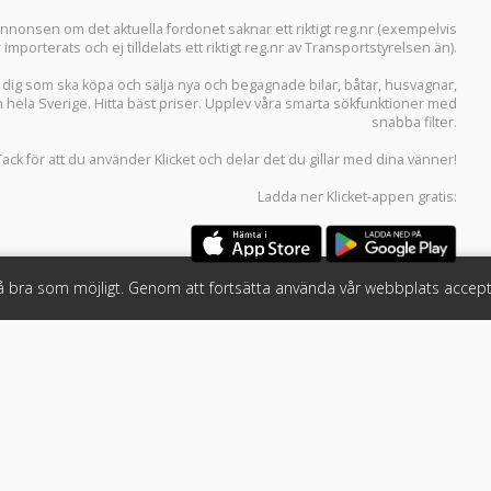
i annonsen om det aktuella fordonet saknar ett riktigt reg.nr (exempelvis
r importerats och ej tilldelats ett riktigt reg.nr av Transportstyrelsen än).
r dig som ska köpa och sälja
nya och begagnade bilar
,
båtar
,
husvagnar
,
n hela Sverige. Hitta bäst priser. Upplev våra smarta sökfunktioner med
snabba filter.
Tack för att du använder
Klicket
och delar det du gillar med dina vänner!
Ladda ner
Klicket-appen
gratis:
så bra som möjligt. Genom att fortsätta använda vår webbplats accept
öretag
Följ oss
 tjänster
Facebook
Instagram