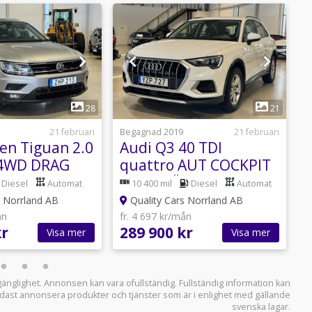
1
1
28
21
21 februari
Begagnad 2019
21 februari
B
en Tiguan 2.0
Audi Q3 40 TDI
 4WD DRAG
quattro AUT COCKPIT
 KAMERA
DRAG VÄRMARE S&V
Diesel
Automat
10 400 mil
Diesel
Automat
CKA V-HJUL
HJUL DUBB
s Norrland AB
Quality Cars Norrland AB
ån
fr. 4 697 kr/mån
f
kr
289 900 kr
7
Visa mer
Visa mer
llgänglighet. Annonsen kan vara ofullständig. Fullständig information kan
 endast annonsera produkter och tjänster som är i enlighet med gällande
svenska lagar.