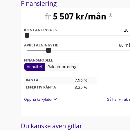
Finansiering
fr
5 507
kr/mån
*
20
KONTANTINSATS
60
må
AVBETALNINGSTID
FINANSMODELL
Annuitet
Rak amortering
7,95 %
RÄNTA
8,25
%
EFFEKTIV RÄNTA
Öppna kalkylator
Så har vi räkn
Du kanske även gillar