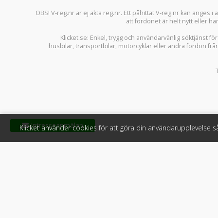
OBS! V-reg.nr är ej äkta reg.nr. Ett påhittat V-reg.nr kan anges 
att fordonet är helt nytt eller ha
Klicket.se
: Enkel, trygg och användarvänlig söktjänst fö
husbilar
,
transportbilar
,
motorcyklar
eller andra fordon frå
Klicket använder cookies för att göra din användarupplevelse 
Klicket
För f
Om Klicket
Produkter &
Säljtips
Annonsera