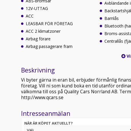
ABS-bromsar
Avbländande 
12V-UTTAG
Backstartshjä
ACC
Barnlås
LEASBAR FÖR FÖRETAG
Bluetooth (ha
ACC 2 klimatzoner
Broms-assist
Airbag förare
Centrallås (fjä
Airbag passagerare fram
Vi
Beskrivning
Vi byter gärna in eran bil, erbjuder förmånlig fina
företag. Vill ni som kund boka en tid utanför ordinar
välkomna till oss på Quality Cars Norrland AB. Ter
http://www.qcars.se
Intresseanmälan
NÄR ÄR KÖPET AKTUELLT?