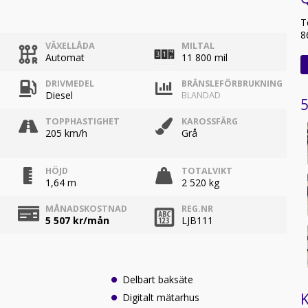
T
8
VÄXELLÅDA
MILTAL
Automat
11 800 mil
DRIVMEDEL
BRÄNSLEFÖRBRUKNING
Diesel
BLANDAD
5
TOPPHASTIGHET
KAROSSFÄRG
205 km/h
Grå
HÖJD
TOTALVIKT
1,64 m
2 520 kg
MÅNADSKOSTNAD
REG.NR
5 507
kr/mån
LJB111
Delbart baksäte
K
Digitalt mätarhus