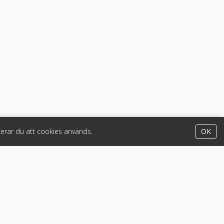
erar du att cookies används.
OK
Appar
iPhone & iPad (App Store)
Android (Google Play)