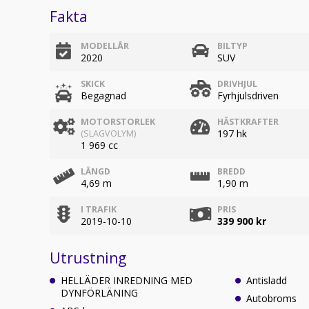
Fakta
MODELLÅR
BILTYP
2020
SUV
SKICK
DRIVHJUL
Begagnad
Fyrhjulsdriven
MOTORSTORLEK
HÄSTKRAFTER
197 hk
(SLAGVOLYM)
1 969 cc
LÄNGD
BREDD
4,69 m
1,90 m
I TRAFIK
PRIS
2019-10-10
339 900 kr
Utrustning
HELLÄDER INREDNING MED
Antisladd
DYNFÖRLÄNING
Autobroms