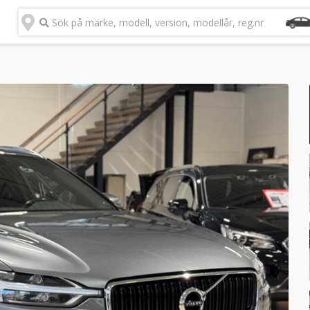
Sök på märke, modell, version, modellår, reg.nr