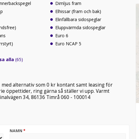
innerbackspegel
Dimljus fram
lp
Elhissar (fram och bak)
Elinfällbara sidospeglar
ndsfree)
Eluppvärmda sidospeglar
ans
Euro 6
rrstyrt)
Euro NCAP 5
sa alla
(65)
ns med alternativ som 0 kr kontant samt leasing för
ie öppettider, ring gärna så ställer vi upp. Varmt
minalvägen 34, 86136 Timrå 060 - 100014
NAMN
*