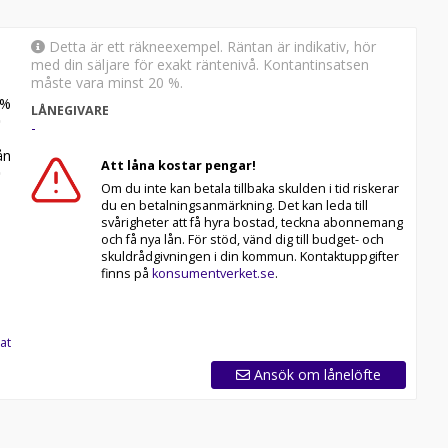
Detta är ett räkneexempel. Räntan är indikativ, hör
med din säljare för exakt räntenivå. Kontantinsatsen
måste vara minst 20 %.
%
LÅNEGIVARE
-
n
Att låna kostar pengar!
Om du inte kan betala tillbaka skulden i tid riskerar
du en betalningsanmärkning. Det kan leda till
svårigheter att få hyra bostad, teckna abonnemang
och få nya lån. För stöd, vänd dig till budget- och
skuldrådgivningen i din kommun. Kontaktuppgifter
finns på
konsumentverket.se
.
at
Ansök om lånelöfte