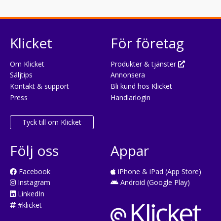
Klicket
För företag
Om Klicket
Produkter & tjänster
Säljtips
Annonsera
Kontakt & support
Bli kund hos Klicket
Press
Handlarlogin
Tyck till om Klicket
Följ oss
Appar
Facebook
iPhone & iPad (App Store)
Instagram
Android (Google Play)
LinkedIn
#klicket