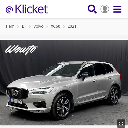
Hem
Bil
Volvo
XC60
2021