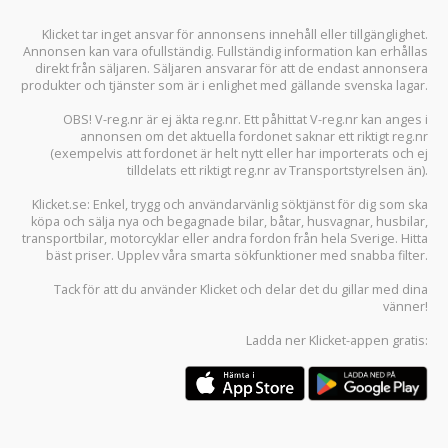
Klicket tar inget ansvar för annonsens innehåll eller tillgänglighet.
Annonsen kan vara ofullständig. Fullständig information kan erhållas
direkt från säljaren. Säljaren ansvarar för att de endast annonsera
produkter och tjänster som är i enlighet med gällande svenska lagar.
OBS! V-reg.nr är ej äkta reg.nr. Ett påhittat V-reg.nr kan anges i
annonsen om det aktuella fordonet saknar ett riktigt reg.nr
(exempelvis att fordonet är helt nytt eller har importerats och ej
tilldelats ett riktigt reg.nr av Transportstyrelsen än).
Klicket.se
: Enkel, trygg och användarvänlig söktjänst för dig som ska
köpa och sälja
nya och begagnade bilar
,
båtar
,
husvagnar
,
husbilar
,
transportbilar
,
motorcyklar
eller andra fordon från hela Sverige. Hitta
bäst priser. Upplev våra smarta sökfunktioner med snabba filter.
Tack för att du använder
Klicket
och delar det du gillar med dina
vänner!
Ladda ner
Klicket-appen
gratis: