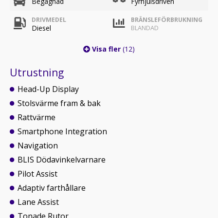
Begagnad
Fyrhjulsdriven
DRIVMEDEL
BRÄNSLEFÖRBRUKNING
Diesel
BLANDAD
Visa fler
(12)
Utrustning
Head-Up Display
Stolsvärme fram & bak
Rattvärme
Smartphone Integration
Navigation
BLIS Dödavinkelvarnare
Pilot Assist
Adaptiv farthållare
Lane Assist
Tonade Rutor