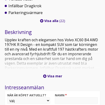
Infällbar Dragkrok
Parkeringsvärmare
Visa alla
(22)
Beskrivning
Upplev kraften och elegansen hos Volvo XC60 B4 AWD
197HK R Design - en kompakt SUV som tar körningen
till en ny nivå. Med en kraftfull 197 hästkrafters motor
och avancerad fyrhjulsdrift får du en imponerande
prestanda och en säkerhet som tar hand om dig på
vägen. Detta exemplar är även utrustat med bl.a
Parkeringsvärmare, Infällbar Dragkrok samt mycket
mer. Leasebar för företagare.4WD, Harman/Kardon
Visa mer
Premium Ljudsystem, Eluppvärmda Spolarmunstycken,
Dynamiska LED-Strålkastare, Elinställbara Stolar Fram
Intresseanmälan
med Minne, Parkeringssensorer Fram & Bak, Android
Auto Registreringsavgift på 1295kr tillkommer.
NÄR ÄR KÖPET AKTUELLT?
NAMN
*