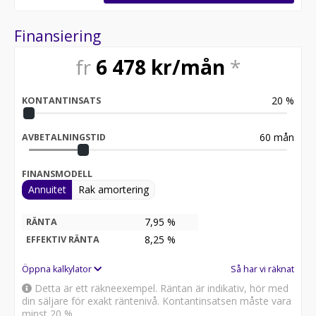
Finansiering
fr
6 478
kr/mån
*
20
%
KONTANTINSATS
60
mån
AVBETALNINGSTID
FINANSMODELL
Annuitet
Rak amortering
7,95 %
RÄNTA
8,25
%
EFFEKTIV RÄNTA
Öppna kalkylator
Så har vi räknat
Detta är ett räkneexempel. Räntan är indikativ, hör med
din säljare för exakt räntenivå. Kontantinsatsen måste vara
minst 20 %.