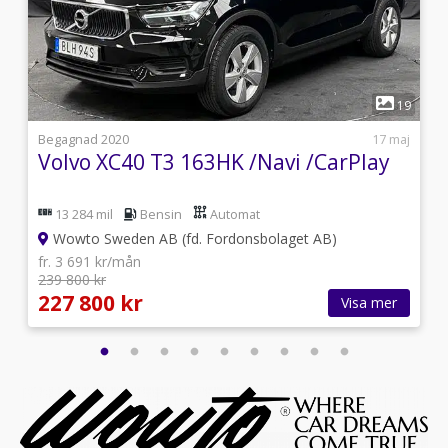
1
7
19
0
Begagnad 2020
17 maj
Volvo XC40 T3 163HK /Navi /CarPlay
13 284 mil
Bensin
Automat
Wowto Sweden AB (fd. Fordonsbolaget AB)
fr. 3 691 kr/mån
239 800 kr
227 800 kr
Visa mer