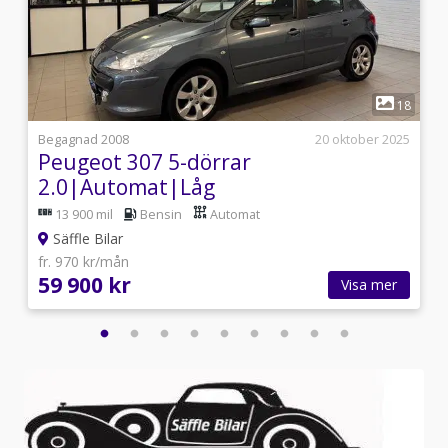
1
3
18
4
Begagnad 2008
20 oktober 2025
Peugeot 307 5-dörrar
2.0|Automat|Låg
mil|Dragkrok|Euro 4!
13 900 mil
Bensin
Automat
Säffle Bilar
fr. 970 kr/mån
59 900 kr
Visa mer