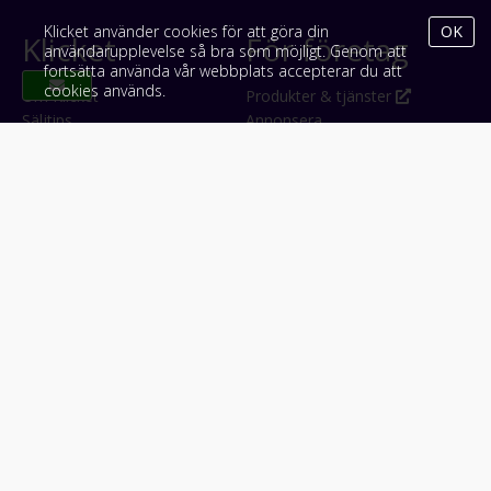
Klicket använder cookies för att göra din
OK
Klicket
För företag
användarupplevelse så bra som möjligt. Genom att
fortsätta använda vår webbplats accepterar du att
cookies används.
Om Klicket
Produkter & tjänster
Säljtips
Annonsera
Kontakt & support
Bli kund hos Klicket
Press
Handlarlogin
Tyck till om Klicket
Följ oss
Appar
Facebook
iPhone & iPad (App Store)
Instagram
Android (Google Play)
LinkedIn
#klicket