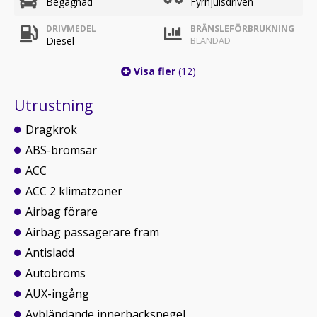
Begagnad
Fyrhjulsdriven
DRIVMEDEL
BRÄNSLEFÖRBRUKNING
Diesel
BLANDAD
Visa fler
(12)
Utrustning
Dragkrok
ABS-bromsar
ACC
ACC 2 klimatzoner
Airbag förare
Airbag passagerare fram
Antisladd
Autobroms
AUX-ingång
Avbländande innerbackspegel