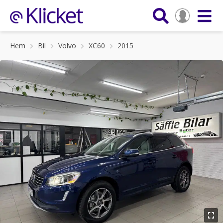
Hem
Bil
Volvo
XC60
2015