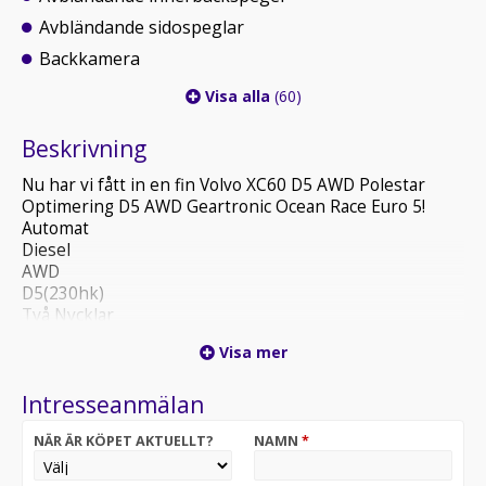
Avbländande sidospeglar
Backkamera
Visa alla
(60)
Beskrivning
Nu har vi fått in en fin Volvo XC60 D5 AWD Polestar
Optimering D5 AWD Geartronic Ocean Race Euro 5!
Automat
Diesel
AWD
D5(230hk)
Två Nycklar
Sommar & Vinterdäck
Visa mer
Full Stämplad Servicebok!
Kamremssats bytt vid 18xxxmil
Intresseanmälan
Ocean Race Paket
Panorama Glastak(Öppningsbart)
NÄR ÄR KÖPET AKTUELLT?
NAMN
*
Dragkrok
Bak Kamera