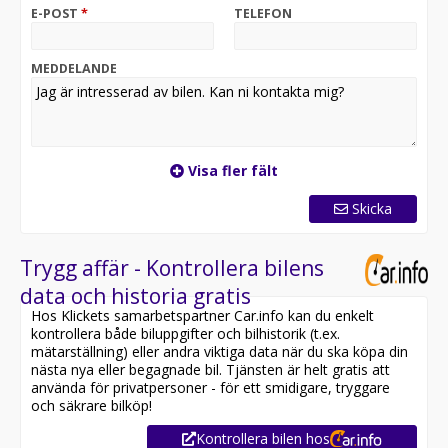
Harman Kardon ljud System
E-POST
*
TELEFON
Keyless
GPS (Navigation)
Parkeringssensorer
MEDDELANDE
Regnsensorer
Besiktad till 2026-12-31
Helskinn stolar med el
Sätesvärme fram och bak
Ratt värme
Visa fler fält
Motorvärmare
Adaptiv farthållare
Skicka
Lane assist
Årsskatt 4127kr
Överlag en trevlig Personbil!
Trygg affär - Kontrollera bilens
VI TAR ALLA SORTS INBYTEN!
data och historia gratis
Hos Klickets samarbetspartner Car.info kan du enkelt
PASSA PÅ ATT KÖPA DIN BIL! JUST NU HAR VI EN
kontrollera både biluppgifter och bilhistorik (t.ex.
KAMPANJRÄNTA från 0,95 %. GÄLLER FÖR ALLA VÅRA
mätarställning) eller andra viktiga data när du ska köpa din
BILAR I LAGER! Välkommen till Säfflebilar AB!
nästa nya eller begagnade bil. Tjänsten är helt gratis att
använda för privatpersoner - för ett smidigare, tryggare
*** ALL CARS AVAILABLE FOR EXPORT***
och säkrare bilköp!
Kontrollera bilen hos
Vi ordnar även med hemleverans i hela Sverige,