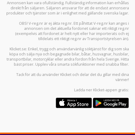
Annonsen kan vara ofullständig. Fullständig information kan erhållas
direkt från säljaren. Säljaren ansvarar för att de endast annonsera
produkter och tjänster som är i enlighet med gällande svenska lagar.
OBS! V-reg.nr är ej äkta reg.nr. Ett påhittat V-reg.nr kan anges i
annonsen om det aktuella fordonet saknar ett riktigt reg.nr
(exempelvis att fordonet är helt nytt eller har importerats och ej
tilldelats ett riktigt reg.nr av Transportstyrelsen än).
Klicket.se
: Enkel, trygg och användarvänlig söktjänst för dig som ska
köpa och sälja
nya och begagnade bilar
,
båtar
,
husvagnar
,
husbilar
,
transportbilar
,
motorcyklar
eller andra fordon från hela Sverige. Hitta
bäst priser. Upplev våra smarta sökfunktioner med snabba filter.
Tack för att du använder
Klicket
och delar det du gillar med dina
vänner!
Ladda ner
Klicket-appen
gratis: