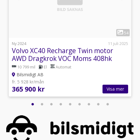
1
7
54
i
Ny 2024
11 juli 2025
Volvo XC40 Recharge Twin motor
AWD Dragkrok VOC Moms 408hk
10 799 mil
El
Automat
Bilsmidigt AB
fr. 5 928 kr/mån
365 900 kr
Visa mer