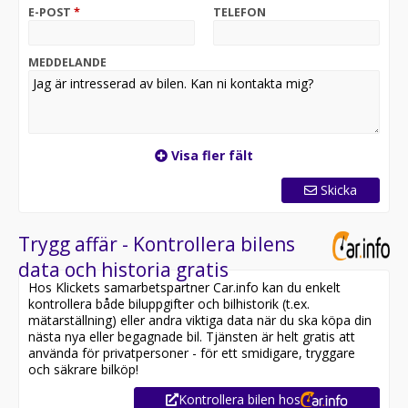
Denna laddhybrid är redo för omgående leverans. För
E-POST
*
TELEFON
att säkra bilen innan någon annan gör det, reservera
den direkt online på vår hemsida:
MEDDELANDE
Nu har vi fått in denna riktigt fina Volvo XC40 T5
Momentum Advanced i vackra Onyx Black, med infällbar
dragkrok, digitala instrument och endast två tidigare
brukare i lager.
Visa fler fält
Denna plug-in hybrid har moms och är därmed
förmånligt leasbar för företag samt även möjlig att
Skicka
privataleasa för dig som privatperson.
Utrustningen inkluderar bland annat: Momentum
Trygg affär - Kontrollera bilens
Advanced, Automat, Utfällbar Dragkrok, Elinfällbara
data och historia gratis
Sidospeglar, Keyless Entry & Start, Parkeringsklimat,
Hos Klickets samarbetspartner Car.info kan du enkelt
Dellädersäten, Digital Cockpit, Navigation,
kontrollera både biluppgifter och bilhistorik (t.ex.
Vägskyltsavläsning, Parkeringssensorer fram och bak,
mätarställning) eller andra viktiga data när du ska köpa din
Parkeringsassistans, 2 Klimatzoner, Sätesvärme fram
nästa nya eller begagnade bil. Tjänsten är helt gratis att
och bak, Parkeringsvärmare, High Performance Sound
använda för privatpersoner - för ett smidigare, tryggare
System, App-Connect, Android Auto, Apple CarPlay,
och säkrare bilköp!
Bluetooth, USB-uttag, IntelliSafe Assist, Adaptiv
Kontrollera bilen hos
Farthållare, Körfilsassistans, Vägfilsassistans,