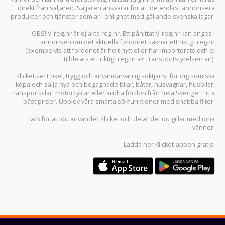
direkt från säljaren. Säljaren ansvarar för att de endast annonsera
produkter och tjänster som är i enlighet med gällande svenska lagar.
OBS! V-reg.nr är ej äkta reg.nr. Ett påhittat V-reg.nr kan anges i
annonsen om det aktuella fordonet saknar ett riktigt reg.nr
(exempelvis att fordonet är helt nytt eller har importerats och ej
tilldelats ett riktigt reg.nr av Transportstyrelsen än).
Klicket.se
: Enkel, trygg och användarvänlig söktjänst för dig som ska
köpa och sälja
nya och begagnade bilar
,
båtar
,
husvagnar
,
husbilar
,
transportbilar
,
motorcyklar
eller andra fordon från hela Sverige. Hitta
bäst priser. Upplev våra smarta sökfunktioner med snabba filter.
Tack för att du använder
Klicket
och delar det du gillar med dina
vänner!
Ladda ner
Klicket-appen
gratis: