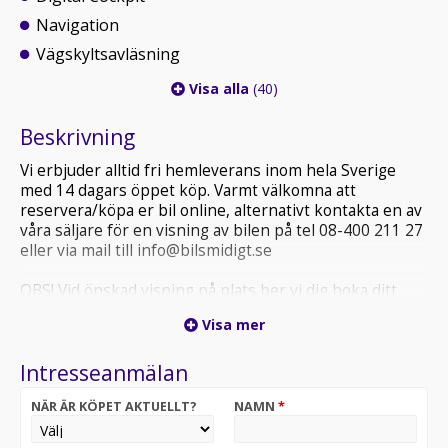
Navigation
Vägskyltsavläsning
Visa alla
(40)
Beskrivning
Vi erbjuder alltid fri hemleverans inom hela Sverige
med 14 dagars öppet köp. Varmt välkomna att
reservera/köpa er bil online, alternativt kontakta en av
våra säljare för en visning av bilen på tel 08-400 211 27
eller via mail till info@bilsmidigt.se
OBS! Vid önskad visning på plats ber vi dig boka ditt
besök i förväg, detta för att säkerställa att fordonet du
Visa mer
är intresserad av finns på plats och att vi kan ge dig
bästa möjliga service.
Intresseanmälan
VÄNLIGEN TITTA ALLTID I ER SKRÄPPOST (SPAM) VID
NÄR ÄR KÖPET AKTUELLT?
NAMN
*
MEJLKONTAKT MED OSS.