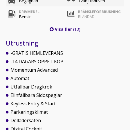
Begagnad
Tvåhjulsdriven
DRIVMEDEL
BRÄNSLEFÖRBRUKNING
Bensin
BLANDAD
Visa fler
(13)
Utrustning
-GRATIS HEMLEVERANS
-14 DAGARS ÖPPET KÖP
Momentum Advanced
Automat
Utfällbar Dragkrok
Elinfällbara Sidospeglar
Keyless Entry & Start
Parkeringsklimat
Dellädersäten
Digital Cockpit