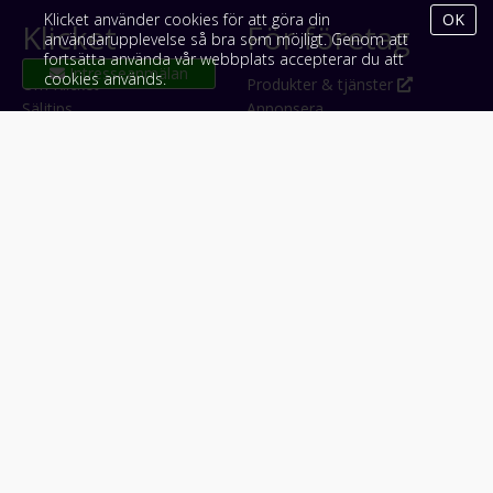
Klicket använder cookies för att göra din
OK
Klicket
För företag
användarupplevelse så bra som möjligt. Genom att
fortsätta använda vår webbplats accepterar du att
cookies används.
Om Klicket
Produkter & tjänster
Säljtips
Annonsera
Kontakt & support
Bli kund hos Klicket
Press
Handlarlogin
Tyck till om Klicket
Följ oss
Appar
Facebook
iPhone & iPad (App Store)
Instagram
Android (Google Play)
LinkedIn
#klicket