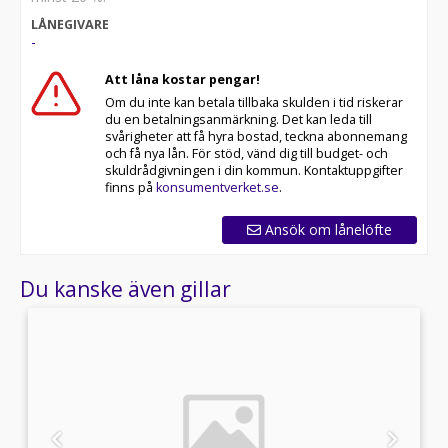
- Möjlighet till reservation av bil via betalning av
LÅNEGIVARE
deposition
-
- Betalning via Swish, banköverföring eller 30-dagars
faktura
Att låna kostar pengar!
- Vi erbjuder marknadens bästa garantier i upp till 72
Om du inte kan betala tillbaka skulden i tid riskerar
månader
du en betalningsanmärkning. Det kan leda till
- Skräddarsydd finansiering via DNB, Santander eller
svårigheter att få hyra bostad, teckna abonnemang
Nordea Finans
och få nya lån. För stöd, vänd dig till budget- och
skuldrådgivningen i din kommun. Kontaktuppgifter
All cars are available for export.
finns på
konsumentverket.se
.
*XDF99B*
Ansök om lånelöfte
Du kanske även gillar