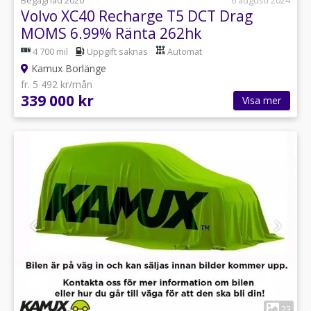
Begagnad 2020
6 augusti 2024
Volvo XC40 Recharge T5 DCT Drag
MOMS 6.99% Ränta 262hk
4 700 mil
Uppgift saknas
Automat
Kamux Borlänge
fr. 5 492 kr/mån
339 000 kr
Visa mer
1
23