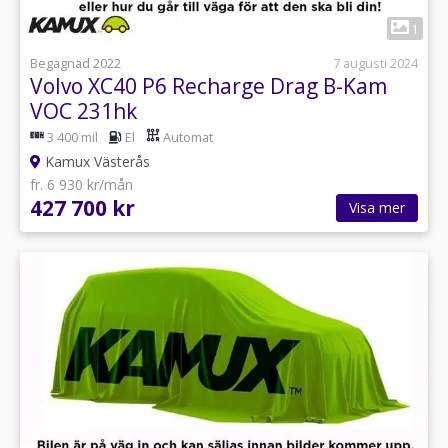
1
Begagnad 2022
7 augusti 2024
Volvo XC40 P6 Recharge Drag B-Kam
VOC 231hk
3 400 mil
El
Automat
Kamux Västerås
fr. 6 930 kr/mån
427 700 kr
Visa mer