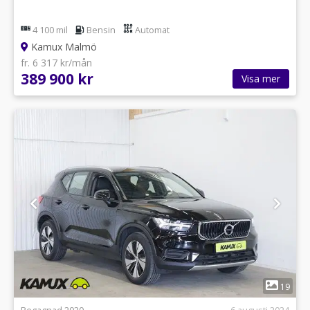
4 100 mil
Bensin
Automat
Kamux Malmö
fr. 6 317 kr/mån
389 900 kr
Visa mer
1
19