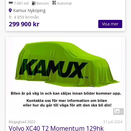
7 681 mil
Bensin
Automat
Kamux Nyköping
fr. 4 859 kr/mån
299 900 kr
Visa mer
1
Begagnad 2022
31 juli 2024
Volvo XC40 T2 Momentum 129hk