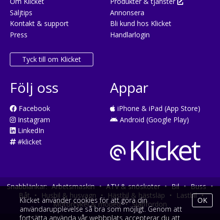
Om Klicket
Produkter & tjänster
Säljtips
Annonsera
Kontakt & support
Bli kund hos Klicket
Press
Handlarlogin
Tyck till om Klicket
Följ oss
Appar
Facebook
iPhone & iPad (App Store)
Instagram
Android (Google Play)
LinkedIn
#klicket
Snabblänkar:
Arbetsmaskin
•
ATV & snöskoter
•
Bil
•
Buss
•
Båt
•
Husbil & husvagn
•
Hästbil & hästsläp
•
Lastbil
•
Klicket använder cookies för att göra din
OK
Motorcykel & moped
•
Släpfordon
användarupplevelse så bra som möjligt. Genom att
fortsätta använda vår webbplats accepterar du att