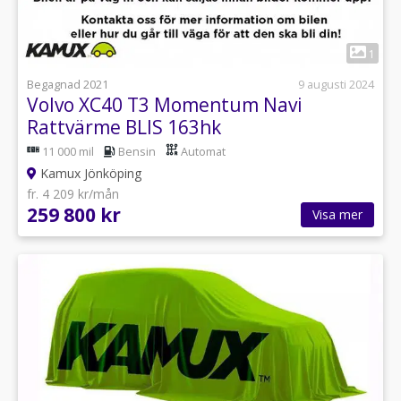
1
Begagnad 2021
9 augusti 2024
Volvo XC40 T3 Momentum Navi
Rattvärme BLIS 163hk
11 000 mil
Bensin
Automat
Kamux Jönköping
fr. 4 209 kr/mån
259 800 kr
Visa mer