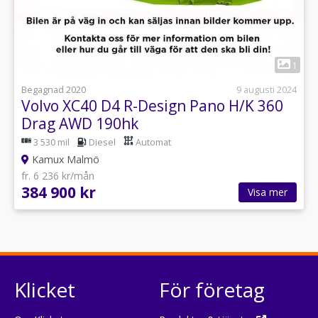
1
Begagnad 2020
9 augusti 2024
Volvo XC40 D4 R-Design Pano H/K 360
Drag AWD 190hk
3 530 mil
Diesel
Automat
Kamux Malmö
fr. 6 236 kr/mån
384 900 kr
Visa mer
Klicket
För företag