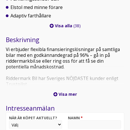
Elstol med minne förare
Adaptiv farthållare
Visa alla
(38)
Beskrivning
Vi erbjuder flexibla finansieringslösningar på samtliga
bilar med en godkännandegrad på 96% – gå in på
riddermarkbil.se eller ring oss för att få se din
potentiella månadskostnad.
Riddermark Bil har Sveriges NÖJDASTE kunder enligt
Trustpilot
*YPL318* *Vi tar emot alla inbyten och erbjuder
Visa mer
hemleverans i hela Sverige!*
Intresseanmälan
Varmt välkommen till Riddermark Bil i Västerås!
NÄR ÄR KÖPET AKTUELLT?
NAMN
*
Volvo XC40 T3 Momentum är en kompakt och smidig
SUV som kombinerar trygghet och modern design. Med