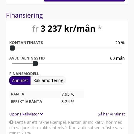
Vid blandad körning är förbrukning endast 0.62 l/mil
Besiktigad till och med 2027-01-31
Finansiering
Endast tre tidigare brukare
Möjlighet till 12-60 månaders garanti
fr
3 237
kr/mån
*
Servicehistorik:
2019-07-11 - 1543 mil
20
%
KONTANTINSATS
2020-06-24 - 3035 mil
2022-08-12 - 7162 mil
2023-08-08 - 9121 mil
60
mån
AVBETALNINGSTID
2024-09-10 - 11657 mil
2025-09-09 - 13771 mil
FINANSMODELL
Annuitet
Rak amortering
Besök
för att:
• Se närbilder och film på bilen
7,95 %
RÄNTA
• Reservera bilen direkt online
8,24
%
EFFEKTIV RÄNTA
• Få mer info om utrustning och tillval
Öppna kalkylator
Så har vi räknat
Därför ska du välja Riddermark Bil:
Detta är ett räkneexempel. Räntan är indikativ, hör med
* Störst i Sverige på begagnade bilar
din säljare för exakt räntenivå. Kontantinsatsen måste vara
* Erbjuder hemleverans i hela Sverige
minst 20 %.