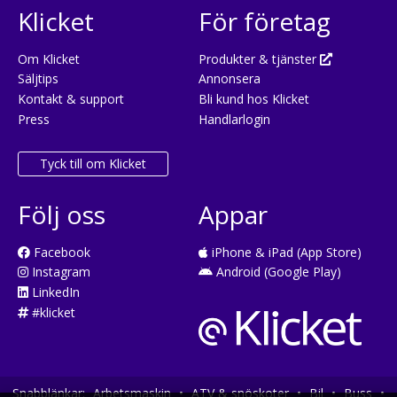
Klicket
För företag
Om Klicket
Produkter & tjänster
Säljtips
Annonsera
Kontakt & support
Bli kund hos Klicket
Press
Handlarlogin
Tyck till om Klicket
Följ oss
Appar
Facebook
iPhone & iPad (App Store)
Instagram
Android (Google Play)
LinkedIn
#klicket
Snabblänkar:
Arbetsmaskin
•
ATV & snöskoter
•
Bil
•
Buss
•