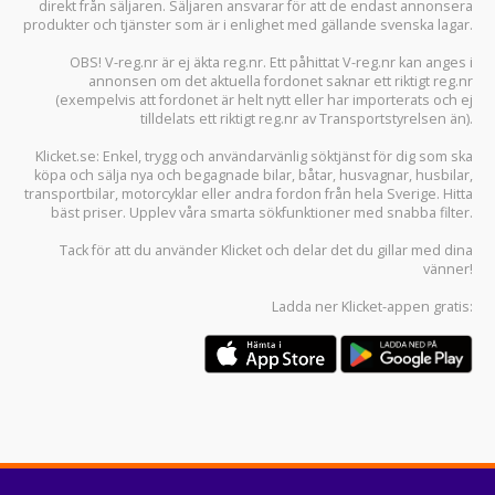
direkt från säljaren. Säljaren ansvarar för att de endast annonsera
produkter och tjänster som är i enlighet med gällande svenska lagar.
OBS! V-reg.nr är ej äkta reg.nr. Ett påhittat V-reg.nr kan anges i
annonsen om det aktuella fordonet saknar ett riktigt reg.nr
(exempelvis att fordonet är helt nytt eller har importerats och ej
tilldelats ett riktigt reg.nr av Transportstyrelsen än).
Klicket.se
: Enkel, trygg och användarvänlig söktjänst för dig som ska
köpa och sälja
nya och begagnade bilar
,
båtar
,
husvagnar
,
husbilar
,
transportbilar
,
motorcyklar
eller andra fordon från hela Sverige. Hitta
bäst priser. Upplev våra smarta sökfunktioner med snabba filter.
Tack för att du använder
Klicket
och delar det du gillar med dina
vänner!
Ladda ner
Klicket-appen
gratis: