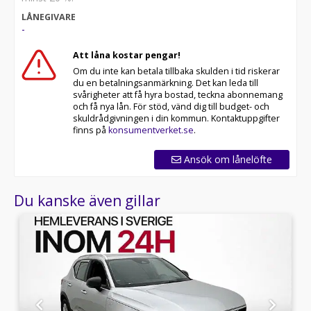
* 14 dagars helförsäkring via Folksam
LÅNEGIVARE
* Över 10 tusen omdömen på Trustpilot
-
* Våra bilar är testade på över 100 punkter
* Kvalitetssäkrade bilar
Att låna kostar pengar!
Om du inte kan betala tillbaka skulden i tid riskerar
Kontakta oss för mer information:
du en betalningsanmärkning. Det kan leda till
svårigheter att få hyra bostad, teckna abonnemang
Telefontider:
och få nya lån. För stöd, vänd dig till budget- och
skuldrådgivningen i din kommun. Kontaktuppgifter
Besökstider i butik:
finns på
konsumentverket.se
.
RIDDERMARK BIL TRYGGHETSPAKET:
Ansök om lånelöfte
Skydda din bil med vårt trygghetspaket. Välj mellan 12-
60 månaders garanti och komplettera med extra
Du kanske även gillar
hjuluppsättningar till bra priser. Gör ditt bilköp tryggt
och enkelt hos oss.
Med korta lagertider försvinner våra bilar snabbt! Ring
oss idag för att reservera din bil: 021-540 08 00. Vi
erbjuder även skräddarsydd finansiering och 14 dagars
fri försäkring från Folksam.
Se hur vi genomför våra tester här: