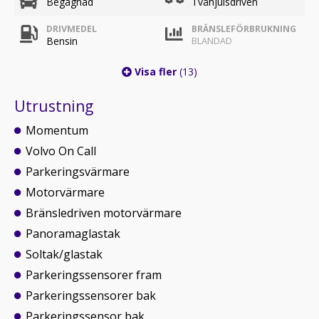
Begagnad
Tvåhjulsdriven
DRIVMEDEL
BRÄNSLEFÖRBRUKNING
Bensin
BLANDAD
Visa fler
(13)
Utrustning
Momentum
Volvo On Call
Parkeringsvärmare
Motorvärmare
Bränsledriven motorvärmare
Panoramaglastak
Soltak/glastak
Parkeringssensorer fram
Parkeringssensorer bak
Parkeringssensor bak