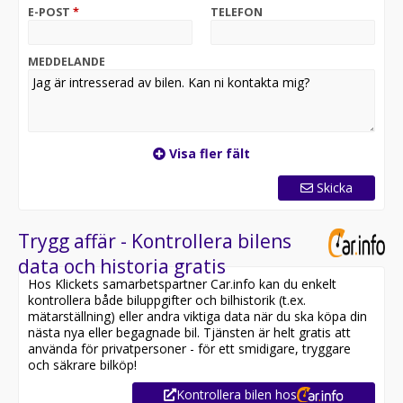
VOC fjärrstyrd värmare, panoramatak,
E-POST
*
TELEFON
parkeringssensorer och rattvärme får du både komfort
och smidighet i vardagen. En stilren, välutrustad och
lättkörd XC40 som passar både stad och längre resor.
MEDDELANDE
*OBS: Vänligen ring oss innan ditt besök för att
säkerställa att bilen finns i butiken, då den kan vara
placerad på en annan anläggning eller reserverad*
Visa fler fält
Utrustning inkluderar:
- Momentum
Skicka
- Volvo On Call
- Parkeringsvärmare
- Panoramaglastak
Trygg affär - Kontrollera bilens
- Parkeringssensorer fram & bak
data och historia gratis
- Skinn/tygklädsel (halvskinn)
Hos Klickets samarbetspartner Car.info kan du enkelt
- Elstol med minne förare
kontrollera både biluppgifter och bilhistorik (t.ex.
- Adaptiv farthållare
mätarställning) eller andra viktiga data när du ska köpa din
- Lane assist
nästa nya eller begagnade bil. Tjänsten är helt gratis att
- Rattvärme
använda för privatpersoner - för ett smidigare, tryggare
- Keyless system
och säkrare bilköp!
Kontrollera bilen hos
Övrig information om bilen: