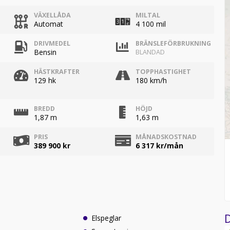
VÄXELLÅDA
MILTAL
Automat
4 100 mil
DRIVMEDEL
BRÄNSLEFÖRBRUKNING
Bensin
BLANDAD
HÄSTKRAFTER
TOPPHASTIGHET
129 hk
180 km/h
BREDD
HÖJD
1,87 m
1,63 m
PRIS
MÅNADSKOSTNAD
389 900 kr
6 317
kr/mån
D
Elspeglar