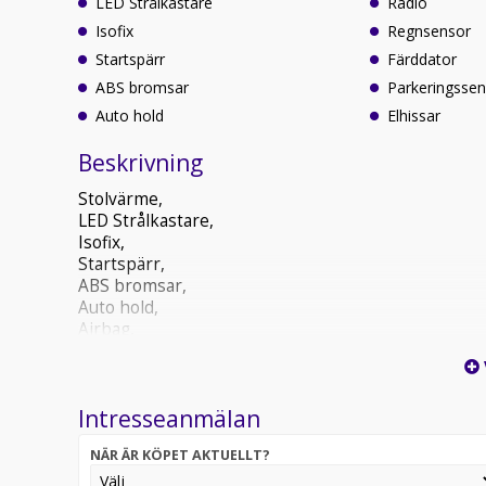
LED Strålkastare
Radio
Isofix
Regnsensor
Startspärr
Färddator
ABS bromsar
Parkeringssen
Auto hold
Elhissar
Beskrivning
Stolvärme,
LED Strålkastare,
Isofix,
Startspärr,
ABS bromsar,
Auto hold,
Airbag,
Radio,
Regnsensor,
Färddator,
Intresseanmälan
Parkeringssensorer,
Elhissar,
NÄR ÄR KÖPET AKTUELLT?
Elspeglar,
Servostyrning,