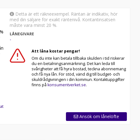
Detta är ett räkneexempel. Räntan är indikativ, hör
med din säljare för exakt räntenivå. Kontantinsatsen
måste vara minst 20 %.
%
LÅNEGIVARE
-
n
Att låna kostar pengar!
Om du inte kan betala tillbaka skulden i tid riskerar
du en betalningsanmärkning. Det kan leda till
svårigheter att få hyra bostad, teckna abonnemang
och få nya lån. För stöd, vänd dig till budget- och
skuldrådgivningen i din kommun. Kontaktuppgifter
finns på
konsumentverket.se
.
at
Ansök om lånelöfte