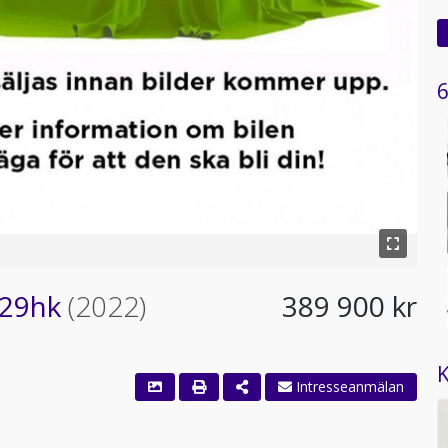
6
129hk
(2022)
389 900 kr
K
Intresseanmälan