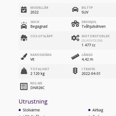
MODELLÅR
BILTYP
2022
SUV
SKICK
DRIVHJUL
Begagnad
Tvåhjulsdriven
CO2-UTSLÄPP
MOTORSTORLEK
(SLAGVOLYM)
1 477 cc
KAROSSFÄRG
LÄNGD
Vit
4,42 m
TOTALVIKT
I TRAFIK
2 120 kg
2022-04-01
REG.NR
DNR26C
Utrustning
Stolvärme
Airbag