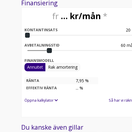
Finansiering
fr
6 317
kr/mån
*
20
KONTANTINSATS
60
må
AVBETALNINGSTID
FINANSMODELL
Annuitet
Rak amortering
7,95 %
RÄNTA
8,25
%
EFFEKTIV RÄNTA
Öppna kalkylator
Så har vi räkn
Du kanske även gillar