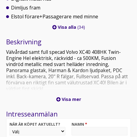
Dimljus fram
Elstol förare+Passagerare med minne
Visa alla
(34)
Beskrivning
Välvårdad samt full specad Volvo XC40 408HK Twin-
Engine Hel elektrisk, räckvidd - ca 500KM, Fusion
vindröd metallic med svart helläder inredning,
Panorama glastak, Harman & Kardon ljudpaket, PDC
inkl. Back-kamera, 20'' R fälgar, Fullservad. Passa på att
förvärva en riktigt fin samt välutrustad XC40! Bilen är i
väldigt fint skick!
Visa mer
VI TAR GIVETVIS DIN BIL I INBYTE OAVSETT MIL /
ÅLDER! FÖRMÅNLIGA FINANSIERINGS LÖSNINGAR
Intresseanmälan
FRÅN 0KR KONTANT. ALLA VÅRA BILAR KAN FÅS MED
12-36MÅN GARANTI FÖR DIN TRYGGHET! OptimalCars i
NÄR ÄR KÖPET AKTUELLT?
NAMN
*
Stockholm, en av Sveriges största premium bilhandlare!