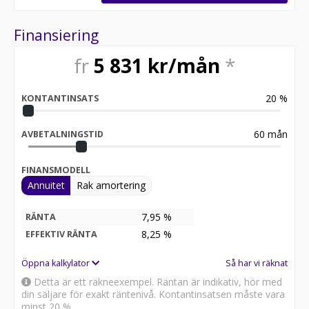
Finansiering
fr
5 831
kr/mån
*
20
%
KONTANTINSATS
60
mån
AVBETALNINGSTID
FINANSMODELL
Annuitet
Rak amortering
7,95 %
RÄNTA
8,25
%
EFFEKTIV RÄNTA
Öppna kalkylator
Så har vi räknat
Detta är ett räkneexempel. Räntan är indikativ, hör med
din säljare för exakt räntenivå. Kontantinsatsen måste vara
minst 20 %.