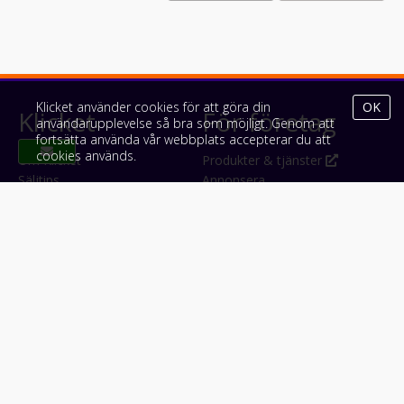
Klicket använder cookies för att göra din
OK
Klicket
För företag
användarupplevelse så bra som möjligt. Genom att
fortsätta använda vår webbplats accepterar du att
cookies används.
Om Klicket
Produkter & tjänster
Säljtips
Annonsera
Kontakt & support
Bli kund hos Klicket
Press
Handlarlogin
Tyck till om Klicket
Följ oss
Appar
Facebook
iPhone & iPad (App Store)
Instagram
Android (Google Play)
LinkedIn