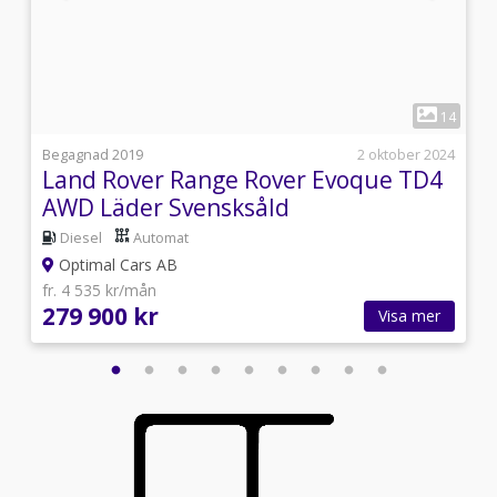
1
8
14
i
Begagnad 2019
2 oktober 2024
Land Rover Range Rover Evoque TD4
AWD Läder Svensksåld
Diesel
Automat
Optimal Cars AB
fr. 4 535 kr/mån
279 900 kr
Visa mer