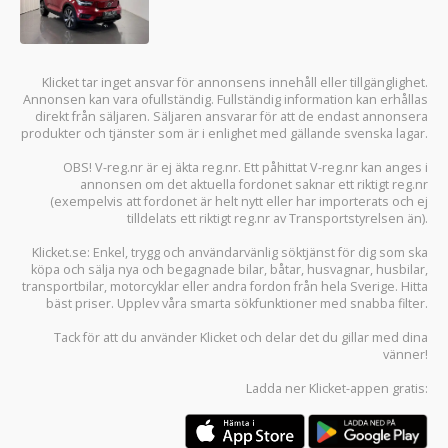
Klicket tar inget ansvar för annonsens innehåll eller tillgänglighet.
Annonsen kan vara ofullständig. Fullständig information kan erhållas
direkt från säljaren. Säljaren ansvarar för att de endast annonsera
produkter och tjänster som är i enlighet med gällande svenska lagar.
OBS! V-reg.nr är ej äkta reg.nr. Ett påhittat V-reg.nr kan anges i
annonsen om det aktuella fordonet saknar ett riktigt reg.nr
(exempelvis att fordonet är helt nytt eller har importerats och ej
tilldelats ett riktigt reg.nr av Transportstyrelsen än).
Klicket.se
: Enkel, trygg och användarvänlig söktjänst för dig som ska
köpa och sälja
nya och begagnade bilar
,
båtar
,
husvagnar
,
husbilar
,
transportbilar
,
motorcyklar
eller andra fordon från hela Sverige. Hitta
bäst priser. Upplev våra smarta sökfunktioner med snabba filter.
Tack för att du använder
Klicket
och delar det du gillar med dina
vänner!
Ladda ner
Klicket-appen
gratis: