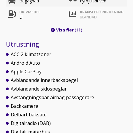
Begagnad
Fyrhjulsdriven
DRIVMEDEL
BRÄNSLEFÖRBRUKNING
El
BLANDAD
Visa fler
(11)
Utrustning
ACC 2 klimatzoner
Android Auto
Apple CarPlay
Avbländande innerbackspegel
Avbländande sidospeglar
Avstängningsbar airbag passagerare
Backkamera
Delbart baksäte
Digitalradio (DAB)
Digitalt mätarhus