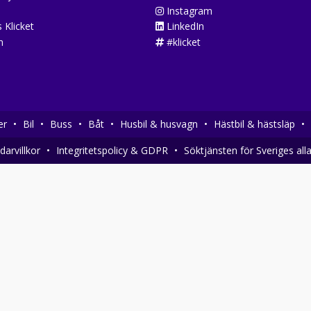
Instagram
 Klicket
LinkedIn
n
#klicket
er
•
Bil
•
Buss
•
Båt
•
Husbil & husvagn
•
Hästbil & hästsläp
•
arvillkor
•
Integritetspolicy & GDPR
•
Söktjänsten för Sveriges all