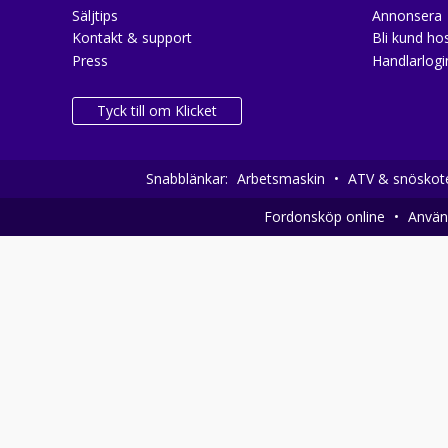
Säljtips
Annonsera
Kontakt & support
Bli kund hos
Press
Handlarlogi
Tyck till om Klicket
Snabblänkar:
Arbetsmaskin
•
ATV & snöskot
Fordonsköp online
•
Använd