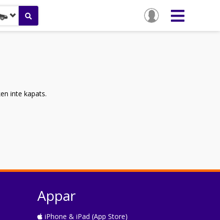
ken inte kapats.
Appar
iPhone & iPad (App Store)