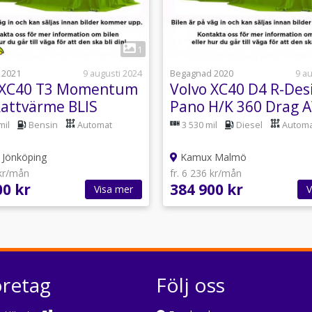
1
 2021
9 augusti 2024
Begagnad 2020
9 a
 XC40 T3 Momentum
Volvo XC40 D4 R-Des
Rattvärme BLIS
Pano H/K 360 Drag 
190hk
mil
Bensin
Automat
3 530 mil
Diesel
Automa
Jönköping
Kamux Malmö
 kr/mån
fr. 6 236 kr/mån
00 kr
384 900 kr
Visa mer
V
öretag
Följ oss