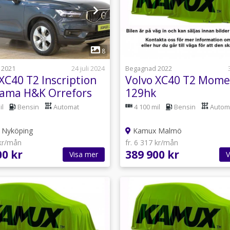
1
8
 2021
24 juli 2024
Begagnad 2022
XC40 T2 Inscription
Volvo XC40 T2 Mom
ama H&K Orrefors
129hk
amera
il
Bensin
Automat
4 100 mil
Bensin
Autom
Nyköping
Kamux Malmö
 kr/mån
fr. 6 317 kr/mån
00 kr
389 900 kr
Visa mer
V