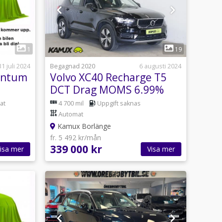
1
1
19
31 juli 2024
Begagnad 2020
6 augusti 2024
entum
Volvo XC40 Recharge T5
DCT Drag MOMS 6.99%
Ränta 262hk
at
4 700 mil
Uppgift saknas
Automat
Kamux Borlänge
fr. 5 492 kr/mån
339 000 kr
isa mer
Visa mer