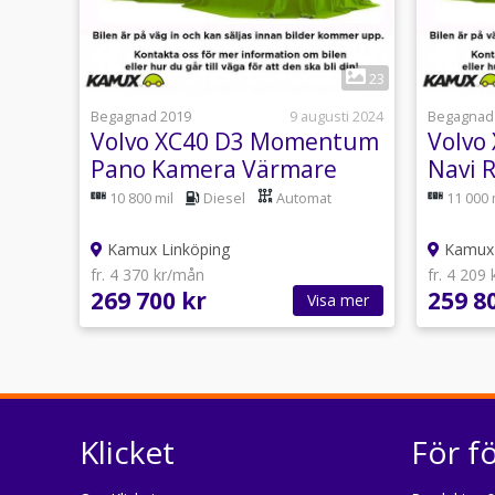
1
23
Begagnad 2019
9 augusti 2024
Begagnad
Volvo XC40 D3 Momentum
Volvo
Pano Kamera Värmare
Navi 
150hk
163hk
10 800 mil
Diesel
Automat
11 000 
Kamux Linköping
Kamux 
fr. 4 370 kr/mån
fr. 4 209
269 700 kr
259 8
Visa mer
Klicket
För f