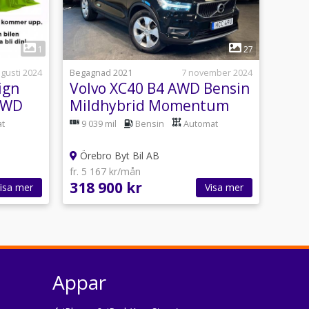
1
1
27
ugusti 2024
Begagnad 2021
7 november 2024
ign
Volvo XC40 B4 AWD Bensin
AWD
Mildhybrid Momentum
H/K VOC Gps Blis
t
9 039 mil
Bensin
Automat
Örebro Byt Bil AB
fr. 5 167 kr/mån
318 900 kr
isa mer
Visa mer
Appar