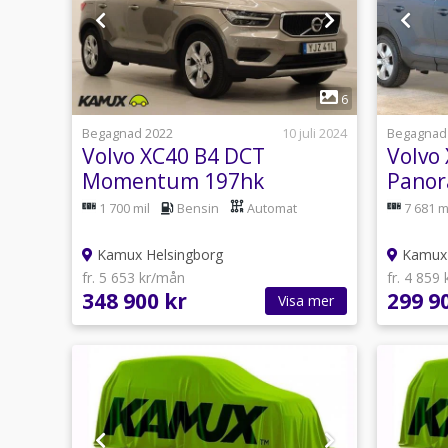
1
6
Begagnad 2022
10 juli 2024
Begagnad
Volvo XC40 B4 DCT
Volvo 
Momentum 197hk
Panor
360k
1 700 mil
Bensin
Automat
7 681 m
Kamux Helsingborg
Kamux 
fr. 5 653 kr/mån
fr. 4 859
348 900 kr
299 9
Visa mer