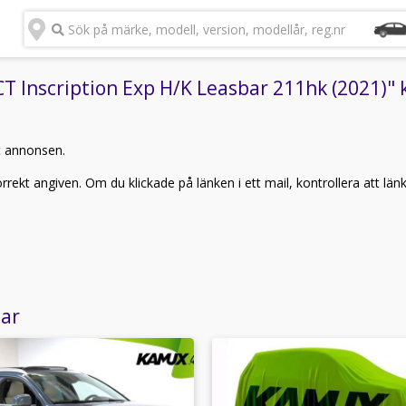
Sök på märke, modell, version, modellår, reg.nr
 Inscription Exp H/K Leasbar 211hk (2021)" k
t annonsen.
rekt angiven. Om du klickade på länken i ett mail, kontrollera att län
lar