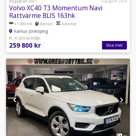
Begagnad 2021
9 augusti 2024
Volvo XC40 T3 Momentum Navi
Rattvärme BLIS 163hk
11 000 mil
Bensin
Automat
Kamux Jönköping
fr. 4 209 kr/mån
259 800 kr
Visa mer
1