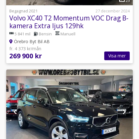
25
Begagnad 2021
27 december 2024
Volvo XC40 T2 Momentum VOC Drag B-
kamera Extra ljus 129hk
5 841 mil
Bensin
Manuell
Örebro Byt Bil AB
fr. 4 373 kr/mån
269 900 kr
Visa mer