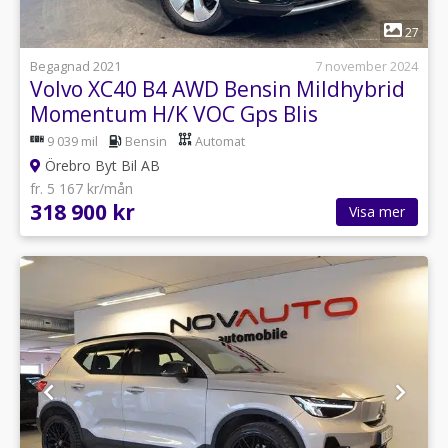
1
27
Begagnad 2021
7 november 2024
Volvo XC40 B4 AWD Bensin Mildhybrid
Momentum H/K VOC Gps Blis
9 039 mil
Bensin
Automat
Örebro Byt Bil AB
fr. 5 167 kr/mån
318 900 kr
Visa mer