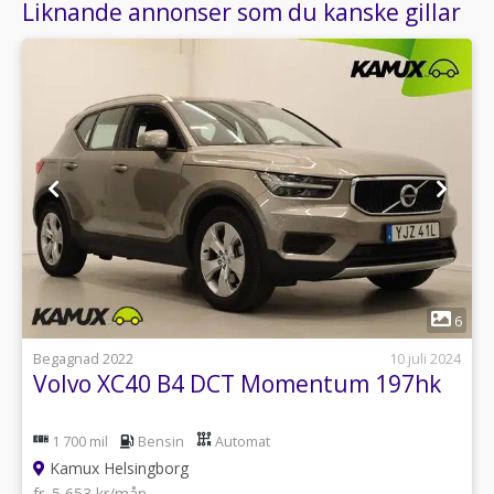
Liknande annonser som du kanske gillar
1
6
Begagnad 2022
10 juli 2024
Volvo XC40 B4 DCT Momentum 197hk
1 700 mil
Bensin
Automat
Kamux Helsingborg
fr. 5 653 kr/mån