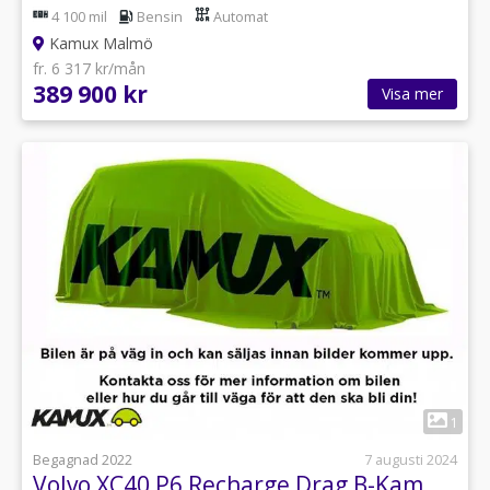
4 100 mil
Bensin
Automat
Kamux Malmö
fr. 6 317 kr/mån
389 900 kr
Visa mer
1
Begagnad 2022
7 augusti 2024
Volvo XC40 P6 Recharge Drag B-Kam