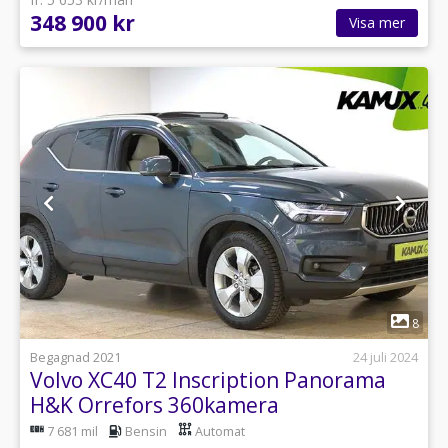
348 900 kr
Visa mer
1
8
Begagnad 2021
24 juli 2024
Volvo XC40 T2 Inscription Panorama
H&K Orrefors 360kamera
7 681 mil
Bensin
Automat