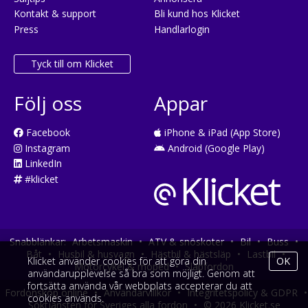
Kontakt & support
Bli kund hos Klicket
Press
Handlarlogin
Tyck till om Klicket
Följ oss
Appar
Facebook
iPhone & iPad (App Store)
Instagram
Android (Google Play)
LinkedIn
#klicket
Snabblänkar:
Arbetsmaskin
•
ATV & snöskoter
•
Bil
•
Buss
•
Båt
•
Husbil & husvagn
•
Hästbil & hästsläp
•
Lastbil
•
Klicket använder cookies för att göra din
OK
Motorcykel & moped
•
Släpfordon
användarupplevelse så bra som möjligt. Genom att
fortsätta använda vår webbplats accepterar du att
Fordonsköp online
•
Användarvillkor
•
Integritetspolicy & GDPR
•
cookies används.
Söktjänsten för Sveriges alla fordon
•
© 2026 Klicket.se