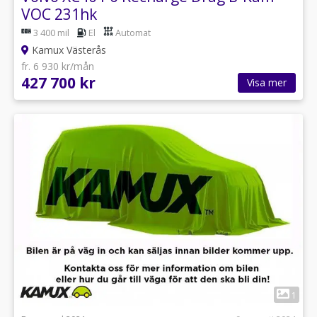
VOC 231hk
3 400 mil
El
Automat
Kamux Västerås
fr. 6 930 kr/mån
427 700 kr
Visa mer
1