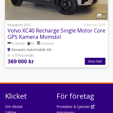
1
20
Begagnad 2023
7 februari 2025
Volvo XC40 Recharge Single Motor Core
GPS Kamera Momsbil
6 700 mil
El
Automat
Novauto Automobile AB
fr. 5 979 kr/mån
369 000 kr
Visa mer
Klicket
För företag
Om Klicket
Produkter & tjänster
Säljtips
Annonsera