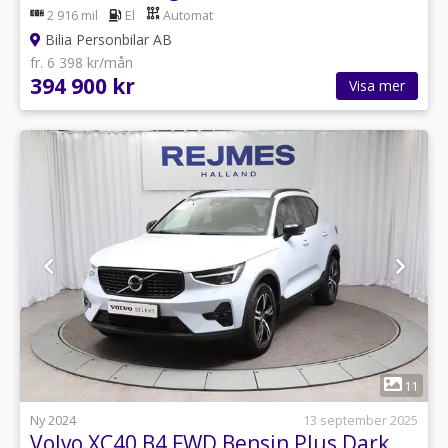
2 916 mil
El
Automat
Bilia Personbilar AB
fr. 6 398 kr/mån
394 900 kr
Visa mer
1
11
Ny 2024
13 september 2025
Volvo XC40 B4 FWD Bensin Plus Dark