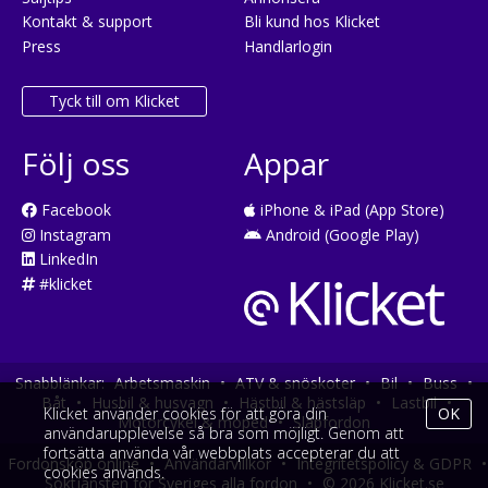
Kontakt & support
Bli kund hos Klicket
Press
Handlarlogin
Tyck till om Klicket
Följ oss
Appar
Facebook
iPhone & iPad (App Store)
Instagram
Android (Google Play)
LinkedIn
#klicket
Snabblänkar:
Arbetsmaskin
•
ATV & snöskoter
•
Bil
•
Buss
•
Båt
•
Husbil & husvagn
•
Hästbil & hästsläp
•
Lastbil
•
Klicket använder cookies för att göra din
OK
Motorcykel & moped
•
Släpfordon
användarupplevelse så bra som möjligt. Genom att
fortsätta använda vår webbplats accepterar du att
Fordonsköp online
•
Användarvillkor
•
Integritetspolicy & GDPR
•
cookies används.
Söktjänsten för Sveriges alla fordon
•
© 2026 Klicket.se