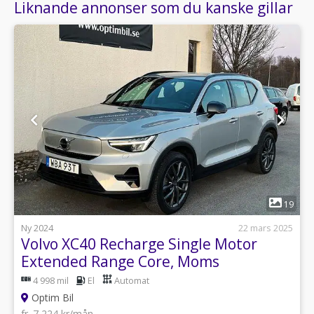
Liknande annonser som du kanske gillar
1
19
Ny 2024
22 mars 2025
Volvo XC40 Recharge Single Motor
Extended Range Core, Moms
4 998 mil
El
Automat
Optim Bil
fr. 7 224 kr/mån