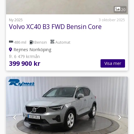
1
20
Ny 2025
3 oktober 2025
Volvo XC40 B3 FWD Bensin Core
486 mil
Bensin
Automat
Rejmes Norrköping
fr. 6 479 kr/mån
399 900 kr
Visa mer