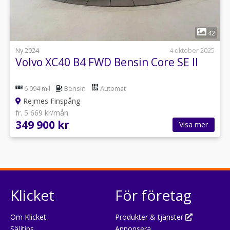
1
42
Ny 2024
4 oktober 2025
Volvo XC40 B4 FWD Bensin Core SE II
6 094 mil
Bensin
Automat
Rejmes Finspång
fr. 5 669 kr/mån
349 900 kr
Visa mer
Klicket
För företag
Om Klicket
Produkter & tjänster
Säljtips
Annonsera