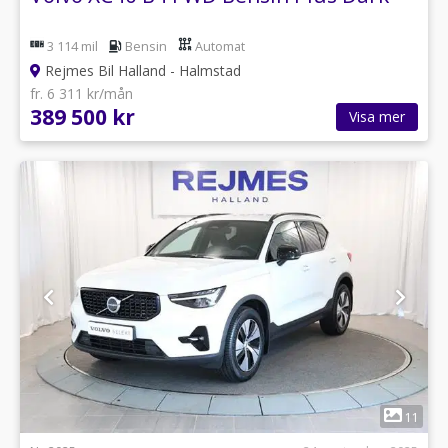
3 114 mil
Bensin
Automat
Rejmes Bil Halland - Halmstad
fr. 6 311 kr/mån
389 500 kr
Visa mer
1
11