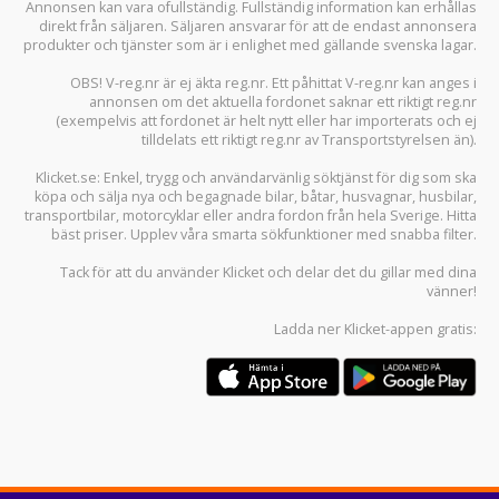
Annonsen kan vara ofullständig. Fullständig information kan erhållas
direkt från säljaren. Säljaren ansvarar för att de endast annonsera
produkter och tjänster som är i enlighet med gällande svenska lagar.
OBS! V-reg.nr är ej äkta reg.nr. Ett påhittat V-reg.nr kan anges i
annonsen om det aktuella fordonet saknar ett riktigt reg.nr
(exempelvis att fordonet är helt nytt eller har importerats och ej
tilldelats ett riktigt reg.nr av Transportstyrelsen än).
Klicket.se
: Enkel, trygg och användarvänlig söktjänst för dig som ska
köpa och sälja
nya och begagnade bilar
,
båtar
,
husvagnar
,
husbilar
,
transportbilar
,
motorcyklar
eller andra fordon från hela Sverige. Hitta
bäst priser. Upplev våra smarta sökfunktioner med snabba filter.
Tack för att du använder
Klicket
och delar det du gillar med dina
vänner!
Ladda ner
Klicket-appen
gratis: