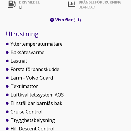
DRIVMEDEL
BRÄNSLEFÖRBRUKNING
El
BLANDAD
Visa fler
(11)
Utrustning
Yttertemperaturmätare
Baksätesvärme
Lastnät
Första förbandskudde
Larm - Volvo Guard
Textilmattor
Luftkvalitetssystem AQS
Elinställbar barnlås bak
Cruise Control
Trygghetsbelysning
Hill Descent Control