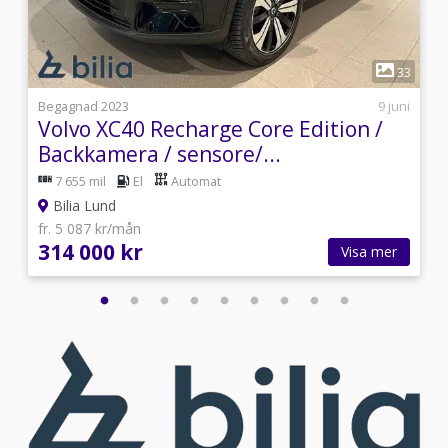
1
1
33
i
Begagnad 2023
9 juni
Volvo XC40 Recharge Core Edition /
Backkamera / sensore/...
7 655 mil
El
Automat
Bilia Lund
fr. 5 087 kr/mån
314 000 kr
Visa mer