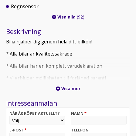
Regnsensor
Visa alla
(92)
Beskrivning
Bilia hjälper dig genom hela ditt bilköp!
* Alla bilar är kvalitetssäkrade
* Alla bilar har en komplett varudeklaration
* Vi erbjuder möjligheten till förlängd garanti
Visa mer
* 30 dagars bytesrätt för samtliga begagnade bilar (läs
villkor på Bilia.se)
Intresseanmälan
* El- & hybridbilar har dokumenterad batterihälsa
NÄR ÄR KÖPET AKTUELLT?
NAMN
*
* Bilia Total: vår helhetslösning med förmånlig
finansiering, serviceavtal & försäkring
E-POST
*
TELEFON