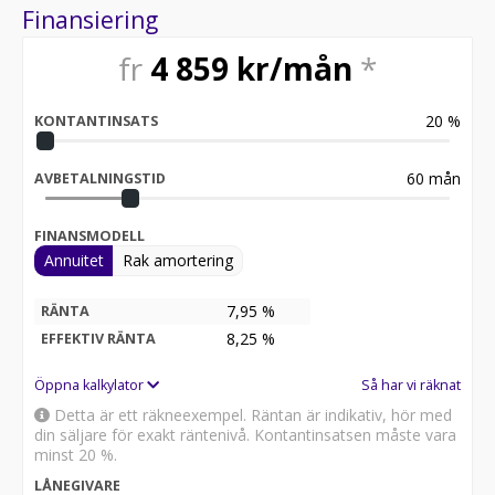
Finansiering
fr
4 859
kr/mån
*
20
%
KONTANTINSATS
60
mån
AVBETALNINGSTID
FINANSMODELL
Annuitet
Rak amortering
7,95 %
RÄNTA
8,25
%
EFFEKTIV RÄNTA
Öppna kalkylator
Så har vi räknat
Detta är ett räkneexempel. Räntan är indikativ, hör med
din säljare för exakt räntenivå. Kontantinsatsen måste vara
minst 20 %.
LÅNEGIVARE