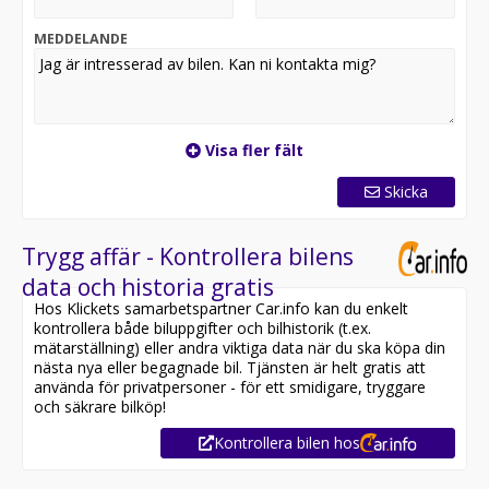
* Carpay-kort (och/eller app) med poäng på alla köp!
MEDDELANDE
* Hemleverans är möjlig inom hela Sverige
* Kontakta din säljare vid frågor!
Visa fler fält
Skicka
Trygg affär - Kontrollera bilens
data och historia gratis
Hos Klickets samarbetspartner Car.info kan du enkelt
kontrollera både biluppgifter och bilhistorik (t.ex.
mätarställning) eller andra viktiga data när du ska köpa din
nästa nya eller begagnade bil. Tjänsten är helt gratis att
använda för privatpersoner - för ett smidigare, tryggare
och säkrare bilköp!
Kontrollera bilen hos