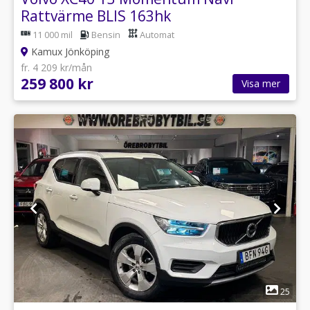
Rattvärme BLIS 163hk
11 000 mil
Bensin
Automat
Kamux Jönköping
fr. 4 209 kr/mån
259 800 kr
Visa mer
1
25