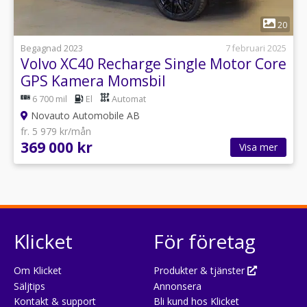
1
20
Begagnad 2023
7 februari 2025
Volvo XC40 Recharge Single Motor Core
GPS Kamera Momsbil
6 700 mil
El
Automat
Novauto Automobile AB
fr. 5 979 kr/mån
369 000 kr
Visa mer
Klicket
För företag
Om Klicket
Produkter & tjänster
Säljtips
Annonsera
Kontakt & support
Bli kund hos Klicket