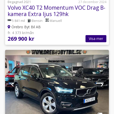
Begagnad 2021
27 december 2024
Volvo XC40 T2 Momentum VOC Drag B-
kamera Extra ljus 129hk
5 841 mil
Bensin
Manuell
Örebro Byt Bil AB
fr. 4 373 kr/mån
269 900 kr
Visa mer
1