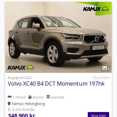
1
6
Begagnad 2022
10 juli 2024
Volvo XC40 B4 DCT Momentum 197hk
1 700 mil
Bensin
Automat
Kamux Helsingborg
fr. 5 653 kr/mån
348 900 kr
Visa mer