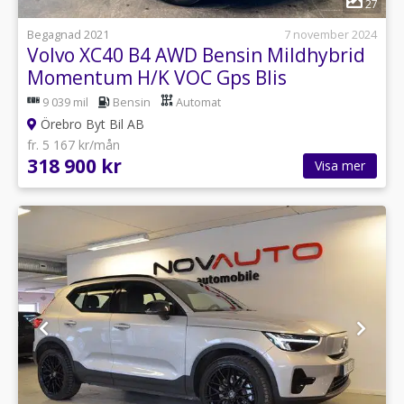
27
Begagnad 2021
7 november 2024
Volvo XC40 B4 AWD Bensin Mildhybrid
Momentum H/K VOC Gps Blis
9 039 mil
Bensin
Automat
Örebro Byt Bil AB
fr. 5 167 kr/mån
318 900 kr
Visa mer