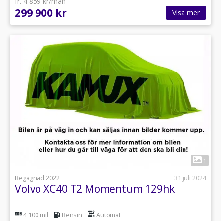
fr. 4 859 kr/mån
299 900 kr
Visa mer
1
Begagnad 2022
31 juli 2024
Volvo XC40 T2 Momentum 129hk
4 100 mil
Bensin
Automat