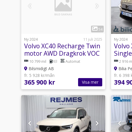
1
54
Ny 2024
11 juli 2025
Ny 2024
Volvo XC40 Recharge Twin
Volvo
motor AWD Dragkrok VOC
Singl
Moms 408hk
Range
10 799 mil
El
Automat
2 916 m
Bilsmidigt AB
Bilia P
fr. 5 928 kr/mån
fr. 6 398
365 900 kr
394 9
Visa mer