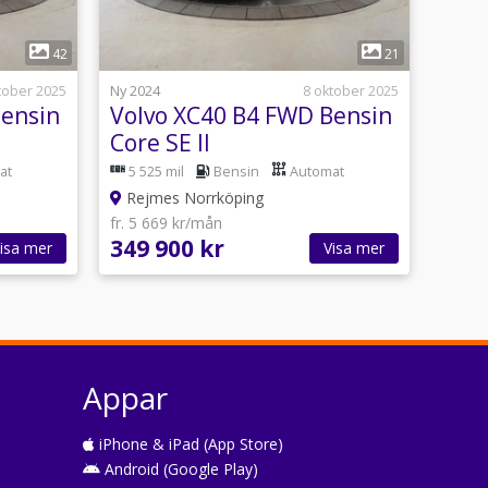
1
42
21
tober 2025
Ny 2024
8 oktober 2025
Bensin
Volvo XC40 B4 FWD Bensin
Core SE II
at
5 525 mil
Bensin
Automat
Rejmes Norrköping
fr. 5 669 kr/mån
349 900 kr
isa mer
Visa mer
Appar
iPhone & iPad (App Store)
Android (Google Play)