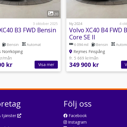
1
1
20
3 oktober 2025
Ny 2024
4 ok
 XC40 B3 FWD Bensin
Volvo XC40 B4 FWD 
Core SE II
Bensin
Automat
6 094 mil
Bensin
Autom
 Norrköping
Rejmes Finspång
 kr/mån
fr. 5 669 kr/mån
00 kr
349 900 kr
Visa mer
V
öretag
Följ oss
 tjänster
Facebook
Instagram