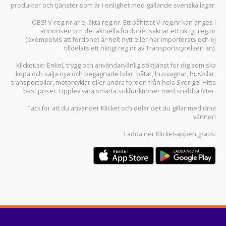
produkter och tjänster som är i enlighet med gällande svenska lagar.
OBS! V-reg.nr är ej äkta reg.nr. Ett påhittat V-reg.nr kan anges i
annonsen om det aktuella fordonet saknar ett riktigt reg.nr
(exempelvis att fordonet är helt nytt eller har importerats och ej
tilldelats ett riktigt reg.nr av Transportstyrelsen än).
Klicket.se
: Enkel, trygg och användarvänlig söktjänst för dig som ska
köpa och sälja
nya och begagnade bilar
,
båtar
,
husvagnar
,
husbilar
,
transportbilar
,
motorcyklar
eller andra fordon från hela Sverige. Hitta
bäst priser. Upplev våra smarta sökfunktioner med snabba filter.
Tack för att du använder
Klicket
och delar det du gillar med dina
vänner!
Ladda ner
Klicket-appen
gratis: