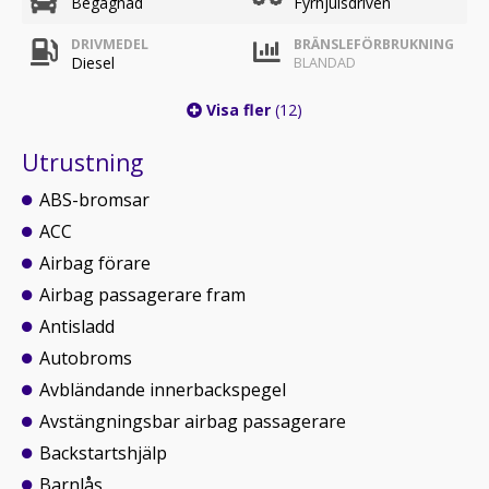
Begagnad
Fyrhjulsdriven
DRIVMEDEL
BRÄNSLEFÖRBRUKNING
Diesel
BLANDAD
Visa fler
(12)
Utrustning
ABS-bromsar
ACC
Airbag förare
Airbag passagerare fram
Antisladd
Autobroms
Avbländande innerbackspegel
Avstängningsbar airbag passagerare
Backstartshjälp
Barnlås