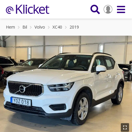
Hem
Bil
Volvo
XC40
2019