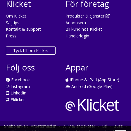
Klicket
För företag
Om Klicket
Produkter & tjänster
Säljtips
Annonsera
Kontakt & support
Bli kund hos Klicket
Press
Handlarlogin
Tyck till om Klicket
Följ oss
Appar
Facebook
iPhone & iPad (App Store)
Instagram
Android (Google Play)
LinkedIn
#klicket
Snabblänkar:
Arbetsmaskin
•
ATV & snöskoter
•
Bil
•
Buss
•