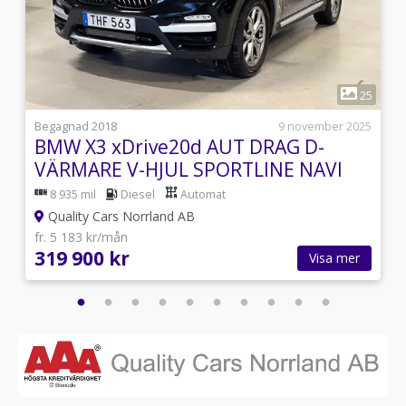
1
8
25
i
Begagnad 2018
9 november 2025
BMW X3 xDrive20d AUT DRAG D-
VÄRMARE V-HJUL SPORTLINE NAVI
8 935 mil
Diesel
Automat
Quality Cars Norrland AB
fr. 5 183 kr/mån
319 900 kr
Visa mer