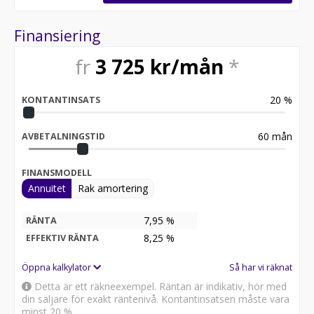
Finansiering
fr
3 725
kr/mån
*
20
%
KONTANTINSATS
60
mån
AVBETALNINGSTID
FINANSMODELL
Annuitet
Rak amortering
7,95 %
RÄNTA
8,25
%
EFFEKTIV RÄNTA
Öppna kalkylator
Så har vi räknat
Detta är ett räkneexempel. Räntan är indikativ, hör med
din säljare för exakt räntenivå. Kontantinsatsen måste vara
minst 20 %.