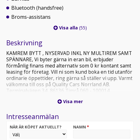
Bluetooth (handsfree)
Broms-assistans
Visa alla
(55)
Beskrivning
KAMREM BYTT , NYSERVAD INKL NY MULTIREM SAMT
SPÄNNARE, Vi byter gärna in eran bil, erbjuder
förmånlig finans med alternativ som 0 kr kontant samt
leasing för företag. Vill ni som kund boka en tid utanför
ordinarie öppettider, ring gärna så ställer vi upp. Varmt
välkomna till oss på Quality Cars Norrland AB.
Terminalvägen 34, 86136 Timrå 060 - 100014
http://www.qcars.se
Visa mer
Intresseanmälan
NÄR ÄR KÖPET AKTUELLT?
NAMN
*