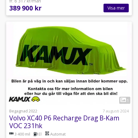
fr. 6 317 kr/mån
389 900 kr
Visa mer
1
Begagnad 2022
7 augusti 2024
Volvo XC40 P6 Recharge Drag B-Kam
VOC 231hk
3 400 mil
El
Automat