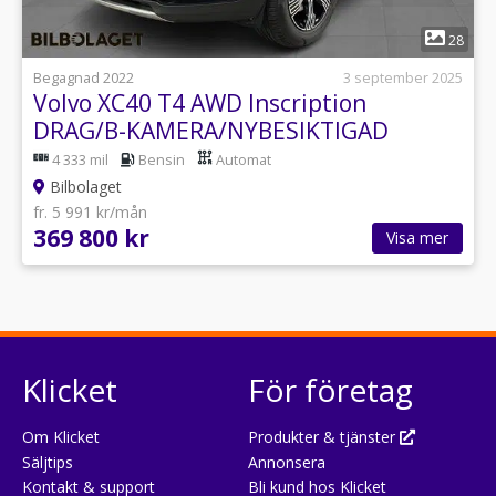
1
28
Begagnad 2022
3 september 2025
Volvo XC40 T4 AWD Inscription
DRAG/B-KAMERA/NYBESIKTIGAD
4 333 mil
Bensin
Automat
Bilbolaget
fr. 5 991 kr/mån
369 800 kr
Visa mer
Klicket
För företag
Om Klicket
Produkter & tjänster
Säljtips
Annonsera
Kontakt & support
Bli kund hos Klicket