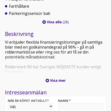
Farthållare
Parkeringssensor bak
Visa alla
(28)
Beskrivning
Vi erbjuder flexibla finansieringslösningar på samtliga
bilar med en godkännandegrad på 96% – gå in på
riddermarkbil.se eller ring oss för att få se din
potentiella månadskostnad.
Riddermark Bil har Sveriges NÖJDASTE kunder enligt
Trustpilot
*PKP674* *Vi tar emot alla inbyten och erbjuder
Visa mer
hemleverans i hela Sverige!*
Intresseanmälan
Volvo V90 T8 Twin Engine AWD Momentum är en
exklusiv laddhybridkombi som kombinerar kraftfull
NÄR ÄR KÖPET AKTUELLT?
NAMN
*
prestanda, skandinavisk design och hög komfort. Med
en systemeffekt på 392 hk och fyrhjulsdrift får du en