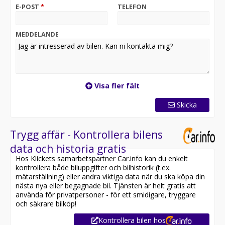
imponerande körupplevelse där el- och bensindrift
E-POST
*
TELEFON
samverkar för både effektivitet och körglädje.
*OBS: Vänligen ring oss innan ditt besök för att
MEDDELANDE
säkerställa att bilen finns i butiken, då den kan vara
placerad på en annan anläggning eller reserverad*
Utrustning inkluderar:
- Fyrhjulsdrift
Visa fler fält
- Döda-vinkel varnare
- Dragkrok
Skicka
- Delläder
- Elektrisk bagagelucka
- Apple Carplay / Android Auto
Trygg affär - Kontrollera bilens
data och historia gratis
Jämför denna bil med någon av våra andra Volvo V90 i
Hos Klickets samarbetspartner Car.info kan du enkelt
lager. Se våra bilar på
kontrollera både biluppgifter och bilhistorik (t.ex.
https://www.riddermarkbil.se/kopa-bil/?series=v90
mätarställning) eller andra viktiga data när du ska köpa din
nästa nya eller begagnade bil. Tjänsten är helt gratis att
Övrig information om bilen:
använda för privatpersoner - för ett smidigare, tryggare
Vid blandad körning är förbrukning endast 0.20 l/mil
och säkrare bilköp!
Elräckvidd enligt WLTP på 45 km
Kontrollera bilen hos
Besiktigad till och med 2026-07-31