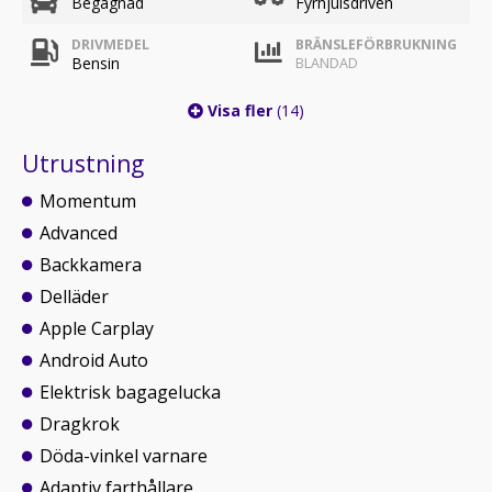
Begagnad
Fyrhjulsdriven
DRIVMEDEL
BRÄNSLEFÖRBRUKNING
Bensin
BLANDAD
Visa fler
(14)
Utrustning
Momentum
Advanced
Backkamera
Delläder
Apple Carplay
Android Auto
Elektrisk bagagelucka
Dragkrok
Döda-vinkel varnare
Adaptiv farthållare