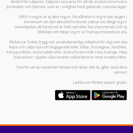
direkt från säljaren. Säljaren ansvarar för att de endast annonsera
produkter och tjänster som är i enlighet med gällande svenska lagar.
OBS! V-reg.nr är ej äkta reg.nr. Ett påhittat V-reg.nr kan anges i
annonsen om det aktuella fordonet saknar ett riktigt reg.nr
(exempelvis att fordonet är helt nytt eller har importerats och ej
tilldelats ett riktigt reg.nr av Transportstyrelsen än).
Klicket.se
: Enkel, trygg och användarvänlig söktjänst för dig som ska
köpa och sälja
nya och begagnade bilar
,
båtar
,
husvagnar
,
husbilar
,
transportbilar
,
motorcyklar
eller andra fordon från hela Sverige. Hitta
bäst priser. Upplev våra smarta sökfunktioner med snabba filter.
Tack för att du använder
Klicket
och delar det du gillar med dina
vänner!
Ladda ner
Klicket-appen
gratis: