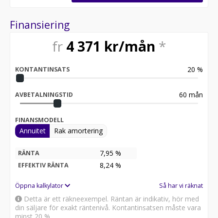
Möjlighet till 12-60 månaders garanti
Finansiering
Servicehistorik:
2019-06-05 - 1510 mil
fr
4 371
kr/mån
*
2020-06-05 - 3067 mil
2021-08-04 - 4256 mil
2022-07-20 - 5752 mil
20
%
KONTANTINSATS
2023-06-21 - 7584 mil
2024-06-05 - 9364 mil
2025-06-05 - 10895 mil
60
mån
AVBETALNINGSTID
2026-05-05 - 12708 mil
FINANSMODELL
Besök
Annuitet
Rak amortering
för att:
• Se närbilder och film på bilen
• Reservera bilen direkt online
7,95 %
RÄNTA
• Få mer info om utrustning och tillval
8,24
%
EFFEKTIV RÄNTA
Därför ska du välja Riddermark Bil:
Öppna kalkylator
Så har vi räknat
* Störst i Sverige på begagnade bilar
Detta är ett räkneexempel. Räntan är indikativ, hör med
* Erbjuder hemleverans i hela Sverige
din säljare för exakt räntenivå. Kontantinsatsen måste vara
* 14 dagars helförsäkring via Folksam
minst 20 %.