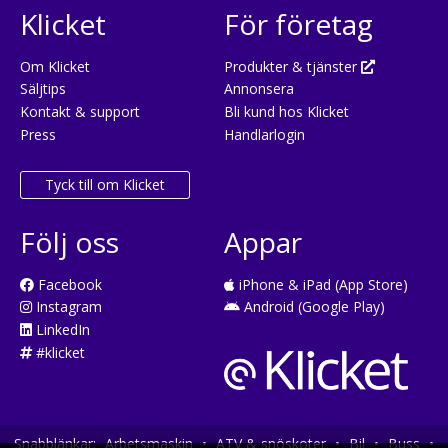
Klicket
För företag
Om Klicket
Produkter & tjänster
Säljtips
Annonsera
Kontakt & support
Bli kund hos Klicket
Press
Handlarlogin
Tyck till om Klicket
Följ oss
Appar
Facebook
iPhone & iPad (App Store)
Instagram
Android (Google Play)
LinkedIn
#klicket
Snabblänkar:
Arbetsmaskin
•
ATV & snöskoter
•
Bil
•
Buss
•