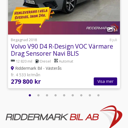
Utrustning/Tillbehör:
Momentum ,Advanced,Backkamera,Delläder,Apple
Carplay,Android Auto,Elektrisk
bagagelucka,Dragkrok,Döda-vinkel varnare,Adaptiv
1
farthållare,Farthållare,Parkeringssensor
6
84
bak,Aircondition,Multifunktionsratt,AC och
klimatanläggning,ACC/Klimatanläggning,ISOFIX,Elhissar
i
Begagnad 2018
8 juli
fram och bak,Elinfällbara sidospeglar,Sätesvärme
Volvo V90 D4 R-Design VOC Värmare
fram,Start/stopp-funktion,Svensksåld,12V-
Drag Sensorer Navi BLIS
uttag,Rails,Färddator,AC,A/C
12 820 mil
Diesel
Automat
Riddermark Bil - Västerås
fr. 4 533 kr/mån
279 800 kr
Visa mer