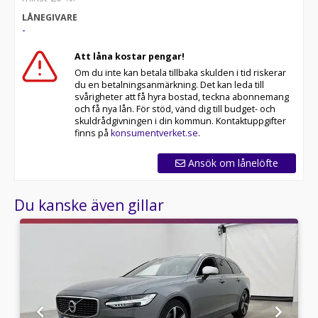
* Över 10 tusen omdömen på Trustpilot
LÅNEGIVARE
* Våra bilar är testade på över 100 punkter
-
* Kvalitetssäkrade bilar
Att låna kostar pengar!
RIDDERMARK BIL TRYGGHETSPAKET:
Om du inte kan betala tillbaka skulden i tid riskerar
Skydda din bil med vårt trygghetspaket. Välj mellan 12-
du en betalningsanmärkning. Det kan leda till
60 månaders garanti och komplettera med extra
svårigheter att få hyra bostad, teckna abonnemang
hjuluppsättningar till bra priser. Gör ditt bilköp tryggt
och få nya lån. För stöd, vänd dig till budget- och
och enkelt hos oss.
skuldrådgivningen i din kommun. Kontaktuppgifter
finns på
konsumentverket.se
.
Med korta lagertider försvinner våra bilar snabbt! Ring
oss idag för att reservera din bil: 019-760 88 77. Vi
Ansök om lånelöfte
erbjuder även skräddarsydd finansiering och 14 dagars
fri försäkring från Folksam.
Du kanske även gillar
Se hur vi genomför våra tester här:
Telefontider:
Besökstider i butik:
Välkomna!