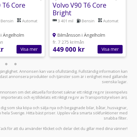
0 T6 Core
Volvo V90 T6 Core
V
Bright
E
Bensin
Automat
3 401 mil
Bensin
Automat
i Ängelholm
Bilmånsson i Ängelholm
ån
fr. 7 275 kr/mån
f
kr
449 000 kr
5
Visa mer
Visa mer
llgänglighet. Annonsen kan vara ofullständig. Fullständig information kan
 endast annonsera produkter och tjänster som är i enlighet med gällande
svenska lagar.
i annonsen om det aktuella fordonet saknar ett riktigt reg.nr (exempelvis
r importerats och ej tilldelats ett riktigt reg.nr av Transportstyrelsen än).
r dig som ska köpa och sälja
nya och begagnade bilar
,
båtar
,
husvagnar
,
n hela Sverige. Hitta bäst priser. Upplev våra smarta sökfunktioner med
snabba filter.
Tack för att du använder
Klicket
och delar det du gillar med dina vänner!