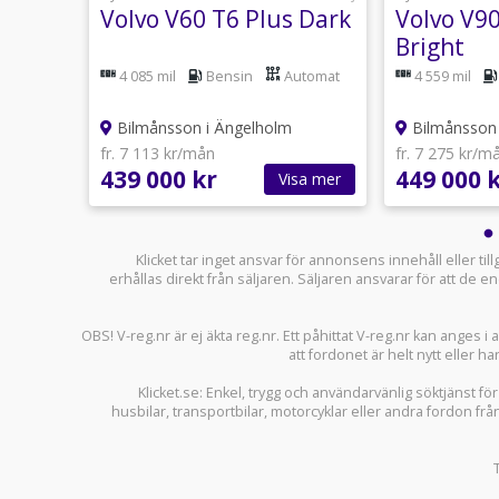
ge T6
Volvo V60 T6 Plus Dark
Volvo V9
Bright
utomat
4 085 mil
Bensin
Automat
4 559 mil
Bilmånsson i Ängelholm
Bilmånsson 
fr. 7 113 kr/mån
fr. 7 275 kr/m
439 000 kr
449 000 
sa mer
Visa mer
Klicket tar inget ansvar för annonsens innehåll eller ti
erhållas direkt från säljaren. Säljaren ansvarar för att de
OBS! V-reg.nr är ej äkta reg.nr. Ett påhittat V-reg.nr kan anges 
att fordonet är helt nytt eller ha
Klicket.se
: Enkel, trygg och användarvänlig söktjänst fö
husbilar
,
transportbilar
,
motorcyklar
eller andra fordon frå