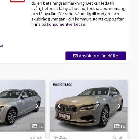
du en betalningsanmärkning. Det kan leda till
svårigheter att få hyra bostad, teckna abonnemang
och få nya lån. För stöd, vänd dig till budget- och
skuldrådgivningen i din kommun. Kontaktuppgifter
finns på
konsumentverket.se
.
at
Ansök om lånelöfte
1
1
14
14
26 maj
Ny 2025
12 juni
N