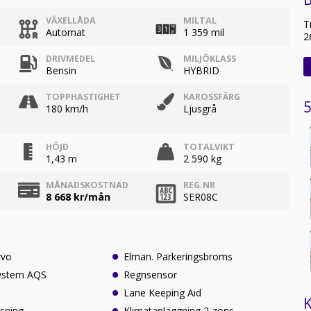
VÄXELLÅDA
MILTAL
T
Automat
1 359 mil
2
DRIVMEDEL
MILJÖKLASS
Bensin
HYBRID
TOPPHASTIGHET
KAROSSFÄRG
5
180 km/h
Ljusgrå
HÖJD
TOTALVIKT
1,43 m
2 590 kg
MÅNADSKOSTNAD
REG.NR
8 668
kr/mån
SER08C
rvo
Elman. Parkeringsbroms
system AQS
Regnsensor
l
Lane Keeping Aid
K
sning
Klimatanläggning 2-zons