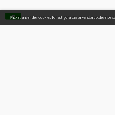
Klicket använder cookies för att göra din användarupplevelse 
Klicket
För f
Om Klicket
Produkter &
Säljtips
Annonsera
Kontakt & support
Bli kund hos
Press
Handlarlogi
Tyck till om Klicket
Snabblänkar:
Arbetsmaskin
•
ATV & snöskot