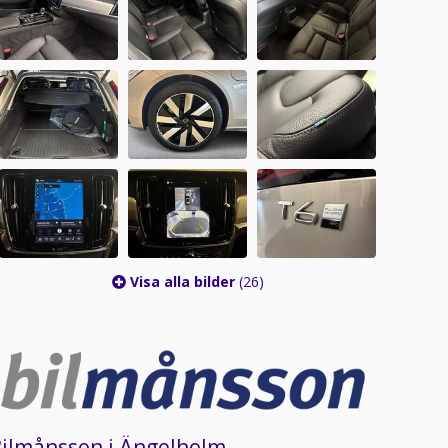
Visa alla bilder
(26)
Bilmånsson i Ängelholm