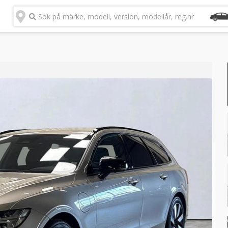
Sök på märke, modell, version, modellår, reg.nr