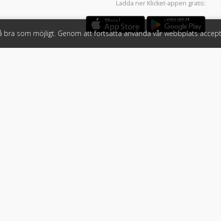
Ladda ner
Klicket-appen
gratis:
så bra som möjligt. Genom att fortsätta använda vår webbplats accept
öretag
Följ oss
 tjänster
Facebook
Instagram
 Klicket
LinkedIn
n
#klicket
er
•
Bil
•
Buss
•
Båt
•
Husbil & husvagn
•
Hästbil & hästsläp
•