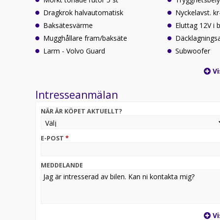
Dragkrok halvautomatisk
Nyckelavst. k
Baksätesvärme
Eluttag 12V i
Mugghållare fram/baksäte
Däcklagnings
Larm - Volvo Guard
Subwoofer
Vi
Intresseanmälan
NÄR ÄR KÖPET AKTUELLT?
E-POST
*
MEDDELANDE
Vi