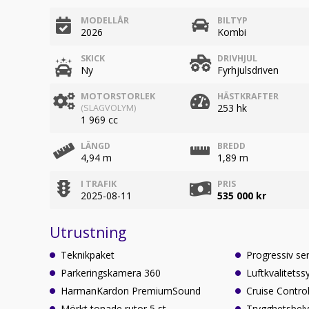
MODELLÅR
BILTYP
2026
Kombi
SKICK
DRIVHJUL
Ny
Fyrhjulsdriven
MOTORSTORLEK
HÄSTKRAFTER
253 hk
(SLAGVOLYM)
1 969 cc
LÄNGD
BREDD
4,94 m
1,89 m
I TRAFIK
PRIS
2025-08-11
535 000 kr
Utrustning
Teknikpaket
Progressiv se
Parkeringskamera 360
Luftkvalitets
HarmanKardon PremiumSound
Cruise Contro
Mörkt tonade rutor 5 st
Trygghetsbely