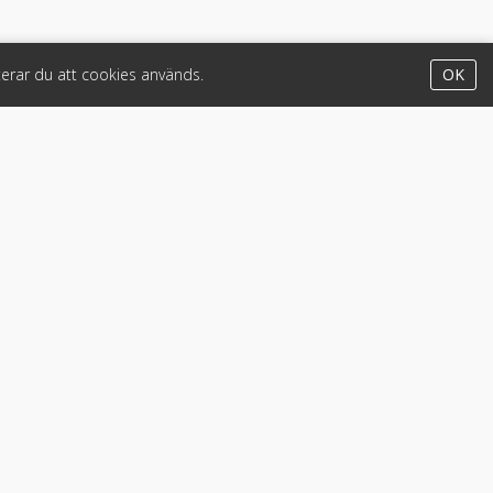
erar du att cookies används.
OK
Appar
iPhone & iPad (App Store)
Android (Google Play)
Lastbil
•
Motorcykel & moped
•
Släpfordon