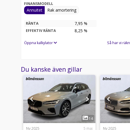
FINANSMODELL
Annuitet
Rak amortering
7,95 %
RÄNTA
8,25
%
EFFEKTIV RÄNTA
Öppna kalkylator
Så har vi räkn
Du kanske även gillar
1
13
14
usti 17:44
Ny 2025
5 maj
Ny 2025