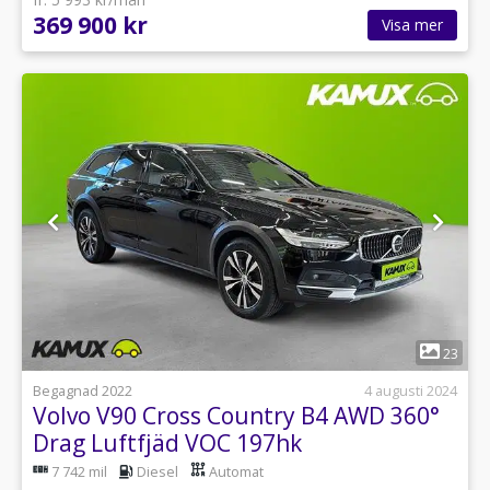
369 900 kr
Visa mer
1
23
Begagnad 2022
4 augusti 2024
Volvo V90 Cross Country B4 AWD 360°
Drag Luftfjäd VOC 197hk
7 742 mil
Diesel
Automat