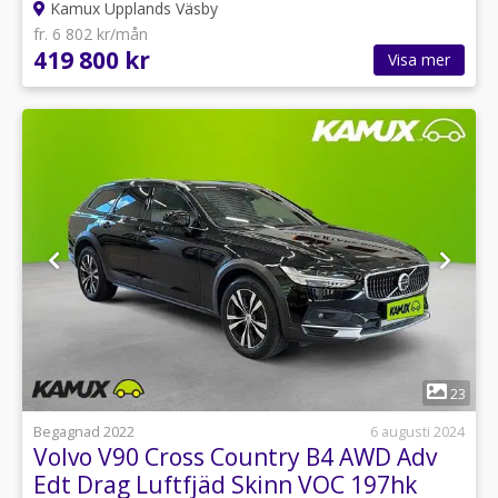
Kamux Upplands Väsby
fr. 6 802 kr/mån
419 800 kr
Visa mer
1
23
Begagnad 2022
6 augusti 2024
Volvo V90 Cross Country B4 AWD Adv
Edt Drag Luftfjäd Skinn VOC 197hk