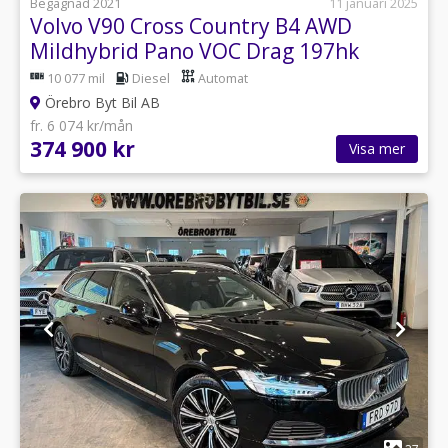
Begagnad 2021
11 januari 2025
Volvo V90 Cross Country B4 AWD
Mildhybrid Pano VOC Drag 197hk
10 077 mil
Diesel
Automat
Örebro Byt Bil AB
fr. 6 074 kr/mån
374 900 kr
Visa mer
1