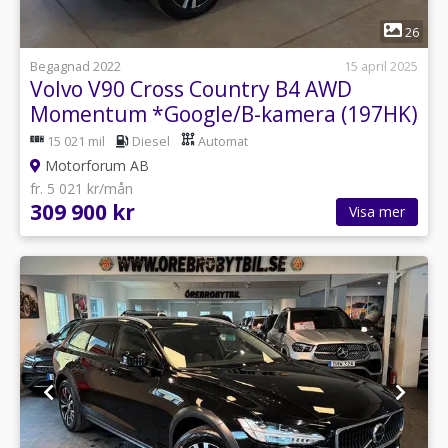
1
26
Begagnad 2022
15 april 2025
Volvo V90 Cross Country B4 AWD
Momentum *Google/B-kamera (197HK)
15 021 mil
Diesel
Automat
Motorforum AB
fr. 5 021 kr/mån
309 900 kr
Visa mer