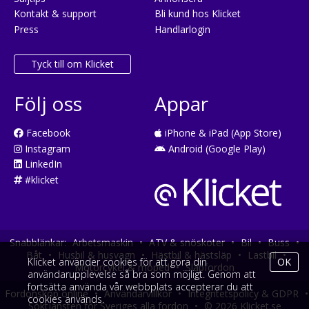
Kontakt & support
Bli kund hos Klicket
Press
Handlarlogin
Tyck till om Klicket
Följ oss
Appar
Facebook
iPhone & iPad (App Store)
Instagram
Android (Google Play)
LinkedIn
#klicket
Snabblänkar:
Arbetsmaskin
•
ATV & snöskoter
•
Bil
•
Buss
•
Båt
•
Husbil & husvagn
•
Hästbil & hästsläp
•
Lastbil
•
Klicket använder cookies för att göra din
OK
Motorcykel & moped
•
Släpfordon
användarupplevelse så bra som möjligt. Genom att
fortsätta använda vår webbplats accepterar du att
Fordonsköp online
•
Användarvillkor
•
Integritetspolicy & GDPR
•
cookies används.
Söktjänsten för Sveriges alla fordon
•
© 2026 Klicket.se