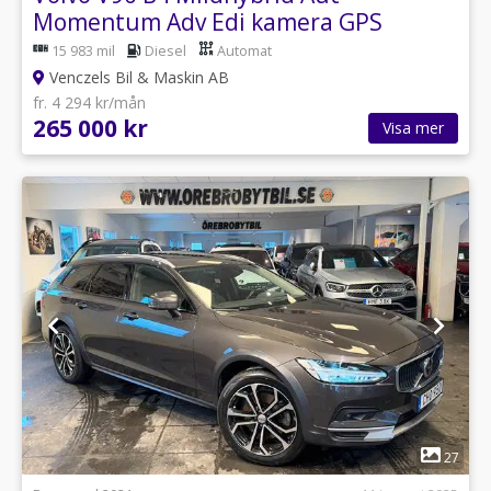
Momentum Adv Edi kamera GPS
15 983 mil
Diesel
Automat
Venczels Bil & Maskin AB
fr. 4 294 kr/mån
265 000 kr
Visa mer
1
27