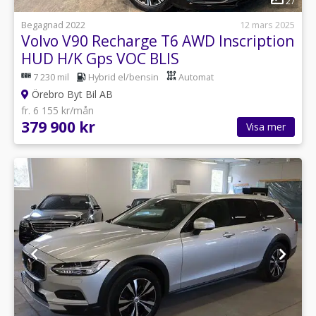
27
Begagnad 2022
12 mars 2025
Volvo V90 Recharge T6 AWD Inscription
HUD H/K Gps VOC BLIS
7 230 mil
Hybrid el/bensin
Automat
Örebro Byt Bil AB
fr. 6 155 kr/mån
379 900 kr
Visa mer