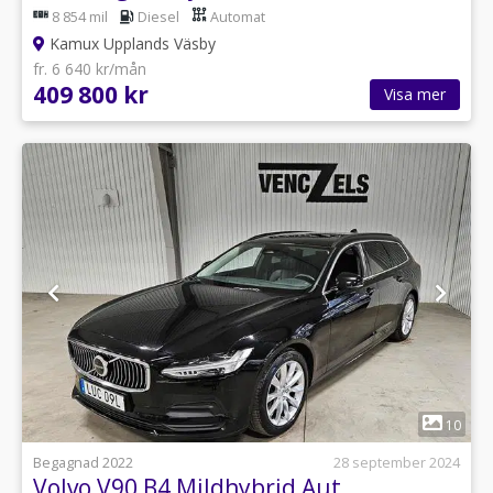
8 854 mil
Diesel
Automat
Kamux Upplands Väsby
fr. 6 640 kr/mån
409 800 kr
Visa mer
1
10
Begagnad 2022
28 september 2024
Volvo V90 B4 Mildhybrid Aut