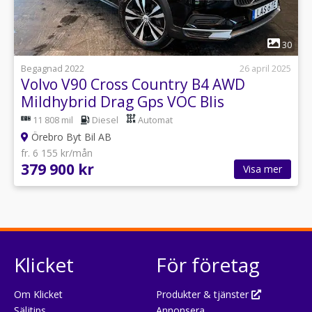
1
30
Begagnad 2022
26 april 2025
Volvo V90 Cross Country B4 AWD
Mildhybrid Drag Gps VOC Blis
11 808 mil
Diesel
Automat
Örebro Byt Bil AB
fr. 6 155 kr/mån
379 900 kr
Visa mer
Klicket
För företag
Om Klicket
Produkter & tjänster
Säljtips
Annonsera