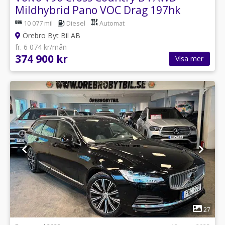
Mildhybrid Pano VOC Drag 197hk
10 077 mil
Diesel
Automat
Örebro Byt Bil AB
fr. 6 074 kr/mån
374 900 kr
Visa mer
1
27