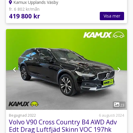
Kamux Upplands Väsby
fr. 6 802 kr/mån
419 800 kr
Visa mer
1
23
Begagnad 2022
6 augusti 2024
Volvo V90 Cross Country B4 AWD Adv
Edt Drag Luftfjäd Skinn VOC 197hk