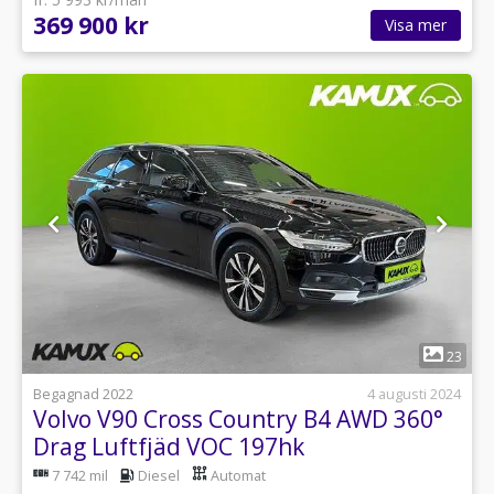
369 900 kr
Visa mer
1
23
Begagnad 2022
4 augusti 2024
Volvo V90 Cross Country B4 AWD 360°
Drag Luftfjäd VOC 197hk
7 742 mil
Diesel
Automat