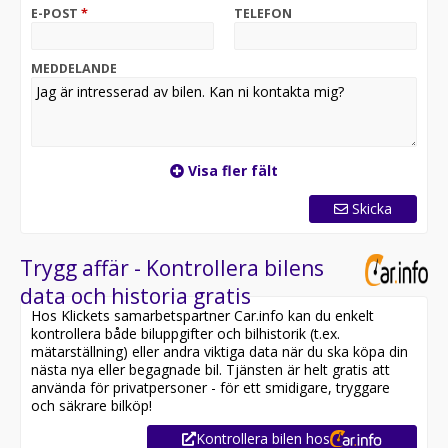
- BLIS™ (Döda vinkel-varning)
E-POST
*
TELEFON
- High Performance Audiosystem
- Keyless Entry & Start
- Rattvärme
MEDDELANDE
- Apple CarPlay / Android Auto
- Sätesvärme (fram och bak)
- Dynförlängning framsäten
- 4-vägs elmanövrerade svankstöd fram
- Google-infotainmentsystem
Visa fler fält
- Skräddarsydd växelspaksknopp
- Backspeglar automatisk avbländning
Skicka
- Elektrisk baklucka
- Denim Blue Metalliclack
- Med mera
Trygg affär - Kontrollera bilens
- Vinterhjul är tillval
data och historia gratis
Hos Klickets samarbetspartner Car.info kan du enkelt
Smista Bil finns på Råbäcksvägen 1 i Upplands Väsby, vi
kontrollera både biluppgifter och bilhistorik (t.ex.
ser fram emot att välkomna både nya och gamla kunder
mätarställning) eller andra viktiga data när du ska köpa din
till vår moderna bilhall.
nästa nya eller begagnade bil. Tjänsten är helt gratis att
använda för privatpersoner - för ett smidigare, tryggare
Videosamtal & Trygg distansaffär
och säkrare bilköp!
För dig som inte har möjlighet att besöka oss fysiskt
Kontrollera bilen hos
erbjuder vi videosamtal med en av våra säljare. Under