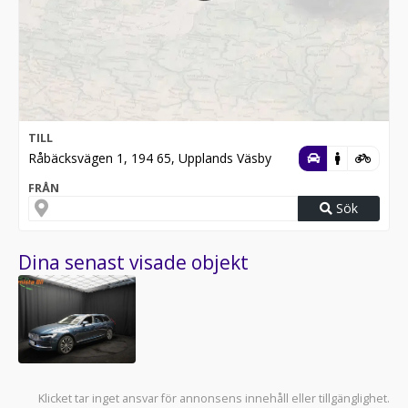
TILL
Råbäcksvägen 1, 194 65, Upplands Väsby
FRÅN
Sök
Dina senast visade objekt
Klicket tar inget ansvar för annonsens innehåll eller tillgänglighet.