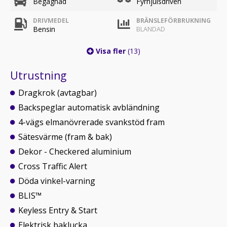
Begagnad
Fyrhjulsdriven
DRIVMEDEL
BRÄNSLEFÖRBRUKNING
Bensin
BLANDAD
Visa fler
(13)
Utrustning
Dragkrok (avtagbar)
Backspeglar automatisk avbländning
4-vägs elmanövrerade svankstöd fram
Sätesvärme (fram & bak)
Dekor - Checkered aluminium
Cross Traffic Alert
Döda vinkel-varning
BLIS™
Keyless Entry & Start
Elektrisk baklucka