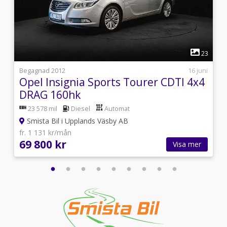
1
5
23
2
Begagnad 2012
16 juni
Opel Insignia Sports Tourer CDTI 4x4
DRAG 160hk
23 578 mil
Diesel
Automat
Smista Bil i Upplands Väsby AB
fr. 1 131 kr/mån
69 800 kr
Visa mer