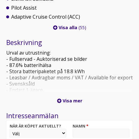
Pilot Assist
Adaptive Cruise Control (ACC)
Visa alla
(55)
Beskrivning
Urval av utrustning:
- Fullservad - Auktoriserad se bilder
- 87.6% batterihälsa
- Stora batteripaketet på 18.8 kWh
- Leasbar / Avdragbar moms / VAT / Available for export
- Svensksåld
- Endast 1 ägare
- Plug-in hybrid
Visa mer
- Komfortstolar i helskinn
- Backkamera
Intresseanmälan
- Dragkrok Avtagbar
- Elstolar fram med minne (förare och passagerare)
NÄR ÄR KÖPET AKTUELLT?
NAMN
*
- Adaptiv farthållare och Pilot Assist
- Parkeringsvärmare