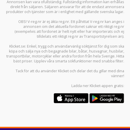
Annonsen kan vara ofullständig. Fullständig information kan erhållas
direkt från säljaren. Säljaren ansvarar för att de endast annonsera
produkter och tjänster som är i enlighet med gällande svenska lagar.
OBS! V-reg.nr är ej äkta reg.nr. Ett påhittat V-reg.nr kan anges i
annonsen om det aktuella fordonet saknar ett riktigt reg.nr
(exempelvis att fordonet är helt nytt eller har importerats och ej
tilldelats ett riktigt reg.nr av Transportstyrelsen än).
Klicket.se
: Enkel, trygg och användarvänlig söktjänst för dig som ska
köpa och sälja
nya och begagnade bilar
,
båtar
,
husvagnar
,
husbilar
,
transportbilar
,
motorcyklar
eller andra fordon från hela Sverige. Hitta
bäst priser. Upplev våra smarta sökfunktioner med snabba filter.
Tack för att du använder
Klicket
och delar det du gillar med dina
vänner!
Ladda ner
Klicket-appen
gratis: