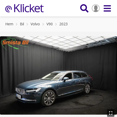
Hem
Bil
Volvo
V90
2023