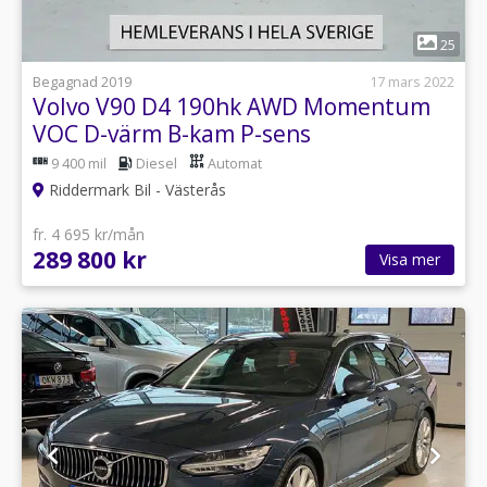
1
25
Begagnad 2019
17 mars 2022
Volvo V90 D4 190hk AWD Momentum
VOC D-värm B-kam P-sens
9 400 mil
Diesel
Automat
Riddermark Bil - Västerås
fr. 4 695 kr/mån
289 800 kr
Visa mer