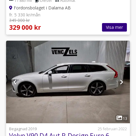
11 885 mil
Diesel
Automat
Fordonsbolaget i Dalarna AB
fr. 5 330 kr/mån
349 000 kr
329 000 kr
Visa mer
1
13
Begagnad 2019
25 februari 2022
Volvo V90 D4 Aut R-Design Euro 6