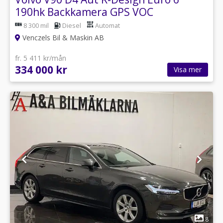
190hk Backkamera GPS VOC
8 300 mil
Diesel
Automat
Venczels Bil & Maskin AB
fr. 5 411 kr/mån
334 000 kr
Visa mer
1
8