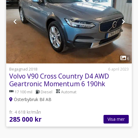
1
6
Begagnad 2018
6 april 2023
Volvo V90 Cross Country D4 AWD
Geartronic Momentum 6 190hk
17 100 mil
Diesel
Automat
Österbybruk Bil AB
fr. 4 618 kr/mån
285 000 kr
Visa mer