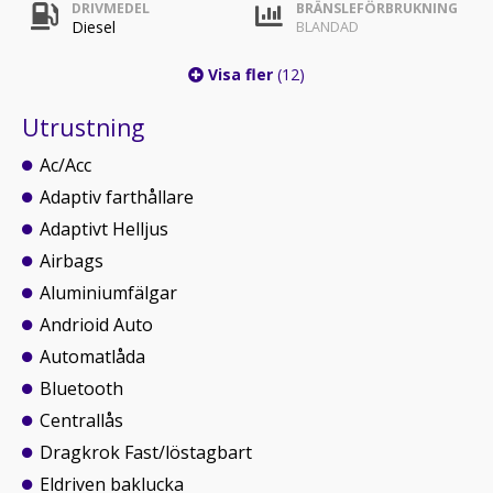
DRIVMEDEL
BRÄNSLEFÖRBRUKNING
Diesel
BLANDAD
Visa fler
(12)
Utrustning
Ac/Acc
Adaptiv farthållare
Adaptivt Helljus
Airbags
Aluminiumfälgar
Andrioid Auto
Automatlåda
Bluetooth
Centrallås
Dragkrok Fast/löstagbart
Eldriven baklucka