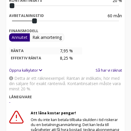
20
%
KONTANTINSATS
60
mån
AVBETALNINGSTID
FINANSMODELL
Annuitet
Rak amortering
7,95 %
RÄNTA
8,25
%
EFFEKTIV RÄNTA
Öppna kalkylator
Så har vi räknat
Detta är ett räkneexempel. Räntan är indikativ, hör med
din säljare för exakt räntenivå. Kontantinsatsen måste vara
minst 20 %.
LÅNEGIVARE
-
Att låna kostar pengar!
Om du inte kan betala tillbaka skulden i tid riskerar
du en betalningsanmärkning. Det kan leda till
svårigheter att få hyra bostad, teckna abonnemang