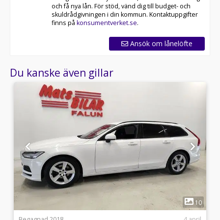
och få nya lån. För stöd, vänd dig till budget- och
skuldrådgivningen i din kommun. Kontaktuppgifter
finns på
konsumentverket.se
.
Ansök om lånelöfte
Du kanske även gillar
1
0
10
7
Begagnad 2018
4 april