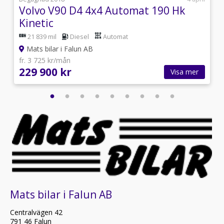
Volvo V90 D4 4x4 Automat 190 Hk
Kinetic
21 839 mil
Diesel
Automat
Mats bilar i Falun AB
fr. 3 725 kr/mån
229 900 kr
Visa mer
Mats bilar i Falun AB
Centralvägen 42
791 46 Falun