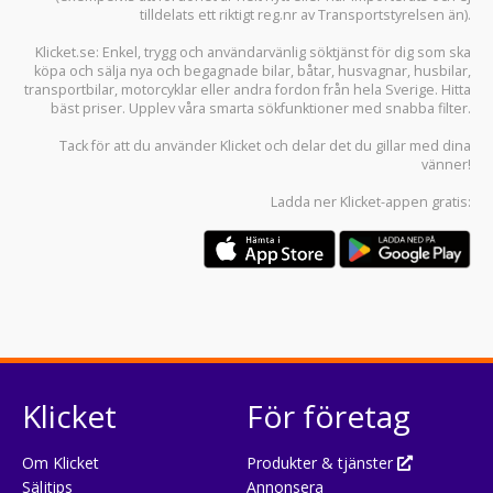
tilldelats ett riktigt reg.nr av Transportstyrelsen än).
Klicket.se
: Enkel, trygg och användarvänlig söktjänst för dig som ska
köpa och sälja
nya och begagnade bilar
,
båtar
,
husvagnar
,
husbilar
,
transportbilar
,
motorcyklar
eller andra fordon från hela Sverige. Hitta
bäst priser. Upplev våra smarta sökfunktioner med snabba filter.
Tack för att du använder
Klicket
och delar det du gillar med dina
vänner!
Ladda ner
Klicket-appen
gratis:
Klicket
För företag
Om Klicket
Produkter & tjänster
Säljtips
Annonsera