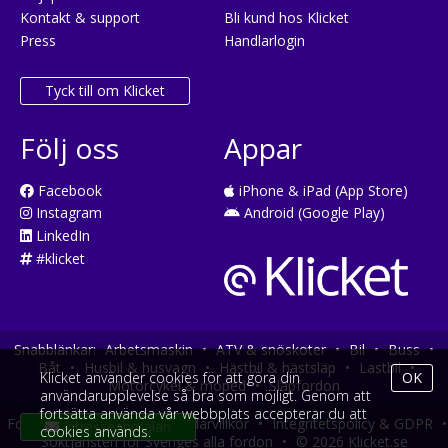
Kontakt & support
Bli kund hos Klicket
Press
Handlarlogin
Tyck till om Klicket
Följ oss
Appar
Facebook
iPhone & iPad (App Store)
Instagram
Android (Google Play)
LinkedIn
#klicket
Snabblänkar:
Arbetsmaskin
•
ATV & snöskoter
•
Bil
•
Buss
•
Båt
•
Husbil & husvagn
•
Hästbil & hästsläp
•
Lastbil
•
Klicket använder cookies för att göra din
OK
Motorcykel & moped
•
Släpfordon
användarupplevelse så bra som möjligt. Genom att
fortsätta använda vår webbplats accepterar du att
Fordonsköp online
•
Användarvillkor
•
Integritetspolicy & GDPR
•
cookies används.
Söktjänsten för Sveriges alla fordon
•
© 2026 Klicket.se