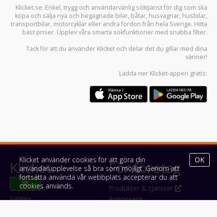
Klicket.se
: Enkel, trygg och användarvänlig söktjänst för dig som ska
köpa och sälja
nya och begagnade bilar
,
båtar
,
husvagnar
,
husbilar
,
transportbilar
,
motorcyklar
eller andra fordon från hela Sverige. Hitta
bäst priser. Upplev våra smarta sökfunktioner med snabba filter.
Tack för att du använder
Klicket
och delar det du gillar med dina
vänner!
Ladda ner
Klicket-appen
gratis:
Klicket använder cookies för att göra din
OK
Klicket
För företag
användarupplevelse så bra som möjligt. Genom att
fortsätta använda vår webbplats accepterar du att
cookies används.
Om Klicket
Produkter & tjänster
Säljtips
Annonsera
Kontakt & support
Bli kund hos Klicket