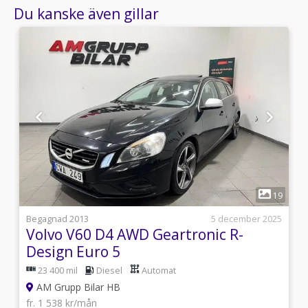
Du kanske även gillar
1
3
19
i
Begagnad 2013
5 december 2025
Volvo V60 D4 AWD Geartronic R-
Design Euro 5
23 400 mil
Diesel
Automat
AM Grupp Bilar HB
fr. 1 538 kr/mån