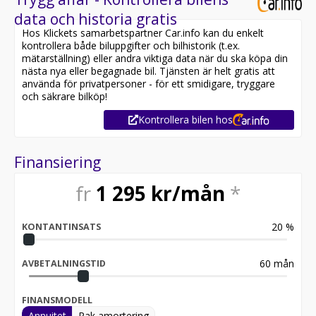
data och historia gratis
Hos Klickets samarbetspartner Car.info kan du enkelt
kontrollera både biluppgifter och bilhistorik (t.ex.
mätarställning) eller andra viktiga data när du ska köpa din
nästa nya eller begagnade bil. Tjänsten är helt gratis att
använda för privatpersoner - för ett smidigare, tryggare
och säkrare bilköp!
Kontrollera bilen hos
Finansiering
fr
1 295
kr/mån
*
20
%
KONTANTINSATS
60
mån
AVBETALNINGSTID
FINANSMODELL
Annuitet
Rak amortering