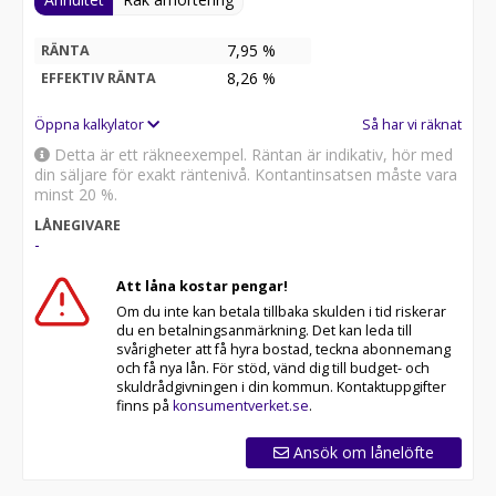
7,95 %
RÄNTA
8,26
%
EFFEKTIV RÄNTA
Öppna kalkylator
Så har vi räknat
Detta är ett räkneexempel. Räntan är indikativ, hör med
din säljare för exakt räntenivå. Kontantinsatsen måste vara
minst 20 %.
LÅNEGIVARE
-
Att låna kostar pengar!
Om du inte kan betala tillbaka skulden i tid riskerar
du en betalningsanmärkning. Det kan leda till
svårigheter att få hyra bostad, teckna abonnemang
och få nya lån. För stöd, vänd dig till budget- och
skuldrådgivningen i din kommun. Kontaktuppgifter
finns på
konsumentverket.se
.
Ansök om lånelöfte