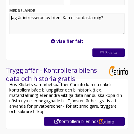
online på vår hemsida:
MEDDELANDE
Nu får vi snart in denna riktigt fina och rymliga Volvo
V70 i Momentum-utförande med fyrhjulsdrift, automat,
dragkrok och hellädersäten i lager.
Utrustningen inkluderar bland annat: AWD, Automat,
Visa fler fält
Dragkrok, Parkeringssensorer, Hellädersäten,
Läderratt, Multifunktionsratt, Sätesvärme fram och
Skicka
bak, 2 Klimatzoner, Parkeringsvärmare, Farthållare,
Xenon, Follow-me-home-ljus, Guideljus, ISOFIX, Rails,
Regnsensor, Värmeisolerande rutor, High Performance
Trygg affär - Kontrollera bilens
Sound System, Larm, Helskinn, Dieselvärmare,
data och historia gratis
Intelligent Driver Information System, 4WD, m.m.
Hos Klickets samarbetspartner Car.info kan du enkelt
kontrollera både biluppgifter och bilhistorik (t.ex.
Bilen står på sommardäck med mönsterdjup 6/6/6/6
mätarställning) eller andra viktiga data när du ska köpa din
mm.
nästa nya eller begagnade bil. Tjänsten är helt gratis att
använda för privatpersoner - för ett smidigare, tryggare
Vi erbjuder även ett bra inbytespris för din bil och
och säkrare bilköp!
hämtar din bil helt gratis när vi levererar din nya bil! Vi
Kontrollera bilen hos
är en onlineaktör och har därmed väldigt korta ledtider
på våra bilar. Passa på att reservera denna kombi via