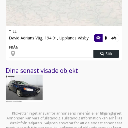
TILL
David Adrians Väg, 194 91, Upplands Väsby
FRÅN
Sök
Dina senast visade objekt
Klicket tar inget ansvar för annonsens innehåll eller tillgänglighet.
Annonsen kan vara ofullständig. Fullständig information kan erhållas
direkt från säljaren. Säljaren ansvarar för att de endast annonsera
produkter och tjänster som är i enlighet med gällande svenska lagar.