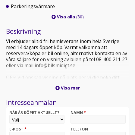
Parkeringsvärmare
Visa alla
(30)
Beskrivning
Vi erbjuder alltid fri hemleverans inom hela Sverige
med 14 dagars öppet köp. Varmt välkomna att
reservera/köpa er bil online, alternativt kontakta en av
våra säljare för en visning av bilen på tel 08-400 211 27
eller via mail info@bilsmidigt.se
OBS! Vid önskad visning på plats ber vi dig boka ditt
besök i förväg, detta för att säkerställa att fordonet du
Visa mer
är intresserad av finns på plats och att vi kan ge dig
bästa möjliga service.
Intresseanmälan
VÄNLIGEN KOLLA ALLTID ER SKRÄPPOST (SPAM) VID
NÄR ÄR KÖPET AKTUELLT?
NAMN
*
MEJLKONTAKT MED OSS.
Denna bil är snart redo för leverans. För att säkra bilen
E-POST
*
TELEFON
innan någon annan gör det, reservera den direkt