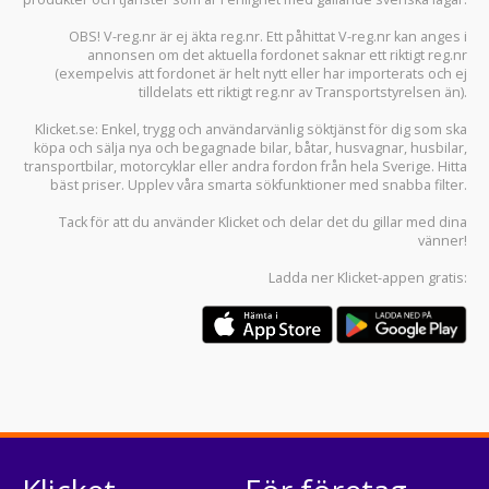
OBS! V-reg.nr är ej äkta reg.nr. Ett påhittat V-reg.nr kan anges i
annonsen om det aktuella fordonet saknar ett riktigt reg.nr
(exempelvis att fordonet är helt nytt eller har importerats och ej
tilldelats ett riktigt reg.nr av Transportstyrelsen än).
Klicket.se
: Enkel, trygg och användarvänlig söktjänst för dig som ska
köpa och sälja
nya och begagnade bilar
,
båtar
,
husvagnar
,
husbilar
,
transportbilar
,
motorcyklar
eller andra fordon från hela Sverige. Hitta
bäst priser. Upplev våra smarta sökfunktioner med snabba filter.
Tack för att du använder
Klicket
och delar det du gillar med dina
vänner!
Ladda ner
Klicket-appen
gratis: