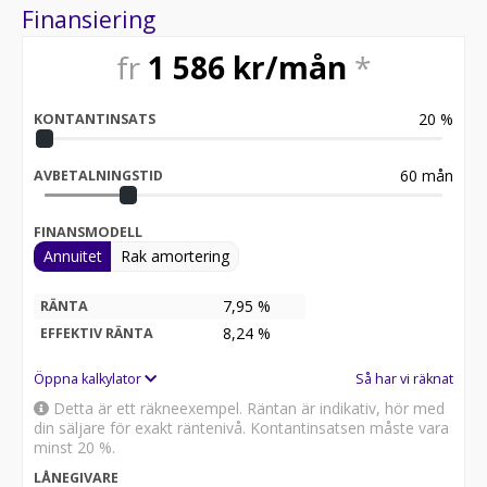
vår hemsida eller genom att ringa/maila till oss.
Finansiering
Alltid hos Bilsmidigt:
fr
1 586
kr/mån
*
- Köp online & få gratis hemleverans
- 14 dagars fri heltäckande försäkring
20
%
KONTANTINSATS
- 14 dagars öppet köp inkl. upphämtning
- Möjlighet till 0 kr i kontantinsats för företag
- Vi köper även in eller byter in din nuvarande bil
60
mån
AVBETALNINGSTID
- Alla våra bilar inspekteras noga innan annonsering
- Möjlighet till reservation av bil via betalning av
FINANSMODELL
deposition
Annuitet
Rak amortering
- Betalning via Swish, banköverföring eller 30-dagars
faktura
- Vi erbjuder marknadens bästa garantier i upp till 72
7,95 %
RÄNTA
månader
8,24
%
EFFEKTIV RÄNTA
- Skräddarsydd finansiering via DNB, Santander eller
Nordea Finans
Öppna kalkylator
Så har vi räknat
Detta är ett räkneexempel. Räntan är indikativ, hör med
All cars are available for export.
din säljare för exakt räntenivå. Kontantinsatsen måste vara
minst 20 %.
*BWL552*
LÅNEGIVARE