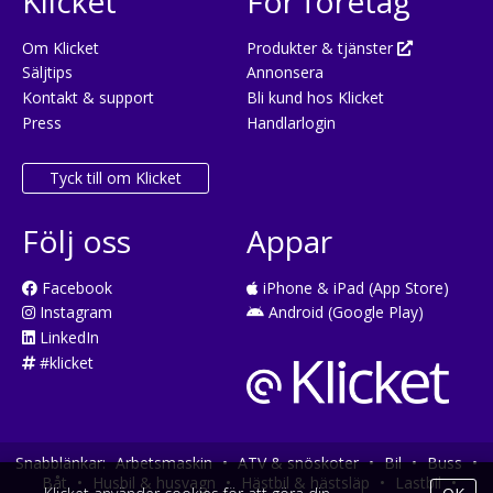
Klicket
För företag
Om Klicket
Produkter & tjänster
Säljtips
Annonsera
Kontakt & support
Bli kund hos Klicket
Press
Handlarlogin
Tyck till om Klicket
Följ oss
Appar
Facebook
iPhone & iPad (App Store)
Instagram
Android (Google Play)
LinkedIn
#klicket
Snabblänkar:
Arbetsmaskin
•
ATV & snöskoter
•
Bil
•
Buss
•
Båt
•
Husbil & husvagn
•
Hästbil & hästsläp
•
Lastbil
•