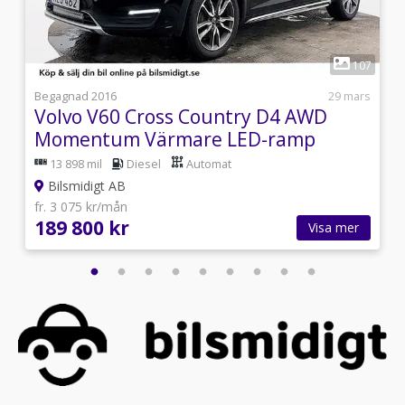
1
0
107
5
Begagnad 2016
29 mars
Volvo V60 Cross Country D4 AWD
Momentum Värmare LED-ramp
190hk
13 898 mil
Diesel
Automat
Bilsmidigt AB
fr. 3 075 kr/mån
189 800 kr
Visa mer