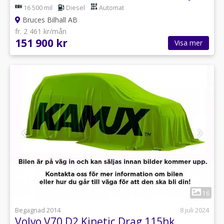
16 500 mil
Diesel
Automat
Bruces Bilhall AB
fr. 2 461 kr/mån
151 900 kr
Visa mer
1
16
Begagnad 2014
8 juli 2024
Volvo V70 D2 Kinetic Drag 115hk