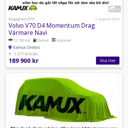
1
23
Begagnad 2016
5 augusti 2024
Volvo V70 D4 Momentum Drag
Värmare Navi
12 700 mil
Diesel
Automat
Kamux Örebro
fr. 3 077 kr/mån
189 900 kr
Visa mer