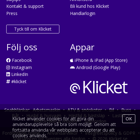
Kontakt & support
Bli kund hos Klicket
Press
Handlarlogin
Tyck till om Klicket
Följ oss
Appar
Facebook
iPhone & iPad (App Store)
Instagram
Android (Google Play)
LinkedIn
#klicket
Snabblänkar:
Arbetsmaskin
•
ATV & snöskoter
•
Bil
•
Buss
•
Båt
•
Husbil & husvagn
•
Hästbil & hästsläp
•
Lastbil
•
Klicket använder cookies för att göra din
OK
Motorcykel & moped
•
Släpfordon
användarupplevelse så bra som möjligt. Genom att
fortsätta använda vår webbplats accepterar du att
Fordonsköp online
•
Användarvillkor
•
Integritetspolicy & GDPR
•
cookies används.
Söktjänsten för Sveriges alla fordon
•
© 2026 Klicket.se