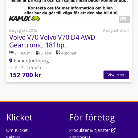
1
Begagnad 2015
9 augusti 2024
Volvo V70 Volvo V70 D4 AWD
Geartronic, 181hp,
21 400 mil
Diesel
Automat
Kamux Jönköping
fr. 2 474 kr/mån
152 700 kr
Visa mer
Klicket
För företag
Om Klicket
Produkter & tjänster
Säljtips
Annonsera