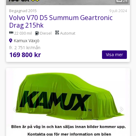
24
Begagnad 2015
9 juli 2024
Volvo V70 D5 Summum Geartronic
Drag 215hk
22 030 mil
Diesel
Automat
Kamux Växjö
fr. 2 751 kr/mån
169 800 kr
Visa mer