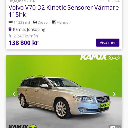
Begagnad 2014
11 juli 2024
Volvo V70 D2 Kinetic Sensorer Värmare
115hk
14 238 mil
Diesel
Manuell
Kamux Jönköping
fr. 2 249 kr/mån
138 800 kr
Visa mer
1