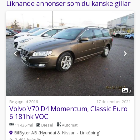
Liknande annonser som du kanske gillar
1
3
Begagnad 2016
17 december 2021
Volvo V70 D4 Momentum, Classic Euro
6 181hk VOC
11 436 mil
Diesel
Automat
BilByter AB (Hyundai & Nissan - Linköping)
fr. 3 401 kr/mån