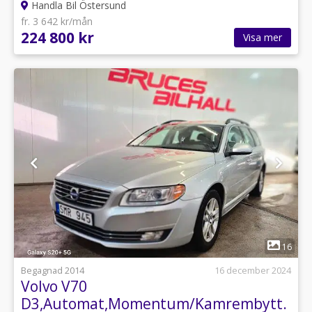
Handla Bil Östersund
fr. 3 642 kr/mån
224 800 kr
Visa mer
1
16
Begagnad 2014
16 december 2024
Volvo V70
D3,Automat,Momentum/Kamrembytt.