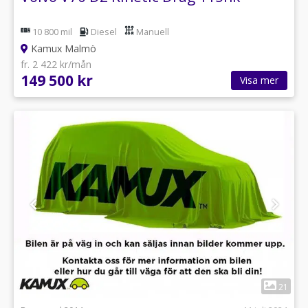
10 800 mil
Diesel
Manuell
Kamux Malmö
fr. 2 422 kr/mån
149 500 kr
Visa mer
1
21