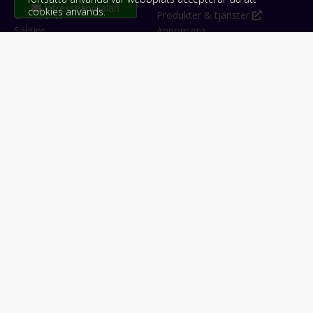
cookies används.
Om Klicket
Produkter & tjänster
Säljtips
Annonsera
Kontakt & support
Bli kund hos Klicket
Press
Handlarlogin
Tyck till om Klicket
Följ oss
Appar
Facebook
iPhone & iPad (App Store)
Instagram
Android (Google Play)
LinkedIn
#klicket
Snabblänkar:
Arbetsmaskin
•
ATV & snöskoter
•
Bil
•
Buss
•
Båt
•
Husbil & husvagn
•
Hästbil & hästsläp
•
Lastbil
•
Motorcykel & moped
•
Släpfordon