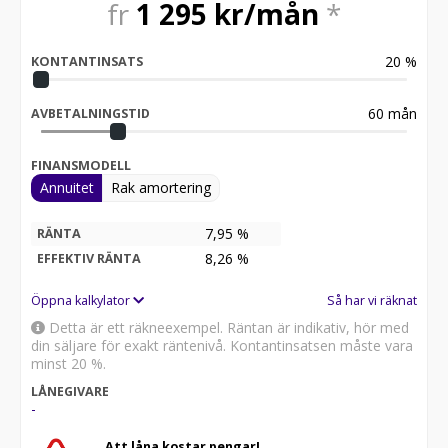
fr
1 295
kr/mån
*
20
%
KONTANTINSATS
60
mån
AVBETALNINGSTID
FINANSMODELL
Annuitet
Rak amortering
7,95 %
RÄNTA
8,26
%
EFFEKTIV RÄNTA
Öppna kalkylator
Så har vi räknat
Detta är ett räkneexempel. Räntan är indikativ, hör med
din säljare för exakt räntenivå. Kontantinsatsen måste vara
minst 20 %.
LÅNEGIVARE
-
Att låna kostar pengar!