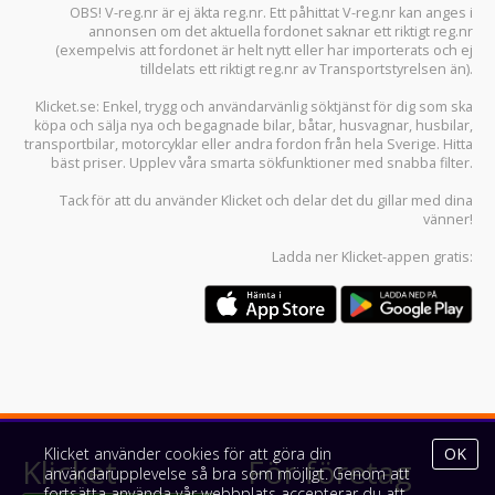
OBS! V-reg.nr är ej äkta reg.nr. Ett påhittat V-reg.nr kan anges i
annonsen om det aktuella fordonet saknar ett riktigt reg.nr
(exempelvis att fordonet är helt nytt eller har importerats och ej
tilldelats ett riktigt reg.nr av Transportstyrelsen än).
Klicket.se
: Enkel, trygg och användarvänlig söktjänst för dig som ska
köpa och sälja
nya och begagnade bilar
,
båtar
,
husvagnar
,
husbilar
,
transportbilar
,
motorcyklar
eller andra fordon från hela Sverige. Hitta
bäst priser. Upplev våra smarta sökfunktioner med snabba filter.
Tack för att du använder
Klicket
och delar det du gillar med dina
vänner!
Ladda ner
Klicket-appen
gratis:
Klicket använder cookies för att göra din
OK
Klicket
För företag
användarupplevelse så bra som möjligt. Genom att
fortsätta använda vår webbplats accepterar du att