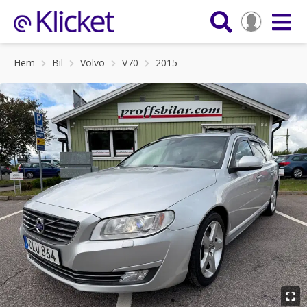
Hem
Bil
Volvo
V70
2015