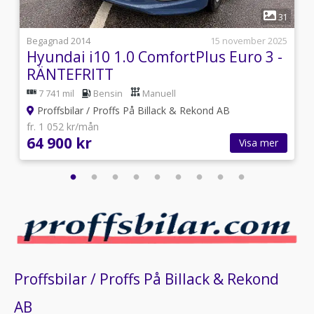
1
2
31
8
Begagnad 2014
15 november 2025
Hyundai i10 1.0 ComfortPlus Euro 3 -
RÄNTEFRITT
7 741 mil
Bensin
Manuell
Proffsbilar / Proffs På Billack & Rekond AB
fr. 1 052 kr/mån
64 900 kr
Visa mer
Proffsbilar / Proffs På Billack & Rekond
AB