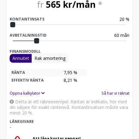
fr
565
kr/mån
*
20
%
KONTANTINSATS
60
mån
AVBETALNINGSTID
FINANSMODELL
Annuitet
Rak amortering
7,95 %
RÄNTA
8,21
%
EFFEKTIV RÄNTA
Öppna kalkylator
Så har vi räknat
Detta är ett räkneexempel. Räntan är indikativ, hör med
din säljare för exakt räntenivå. Kontantinsatsen måste vara
minst 20 %.
LÅNEGIVARE
-
Att låna kostar pengar!