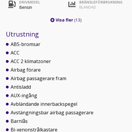
DRIVMEDEL
BRÄNSLEFÖRBRUKNING
Bensin
BLANDAD
Visa fler
(13)
Utrustning
ABS-bromsar
ACC
ACC 2 klimatzoner
Airbag förare
Airbag passagerare fram
Antisladd
AUX-ingång
Avbländande innerbackspegel
Avstängningsbar airbag passagerare
Barnlås
Bi-xenonstrålkastare