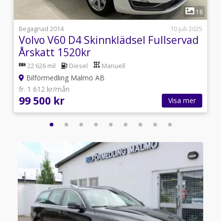
1
1
18
i
Begagnad 2014
10 juli 2025
Volvo V60 D4 Skinnklädsel Fullservad
Årskatt 1520kr
22 626 mil
Diesel
Manuell
Bilförmedling Malmö AB
fr. 1 612 kr/mån
99 500 kr
Visa mer