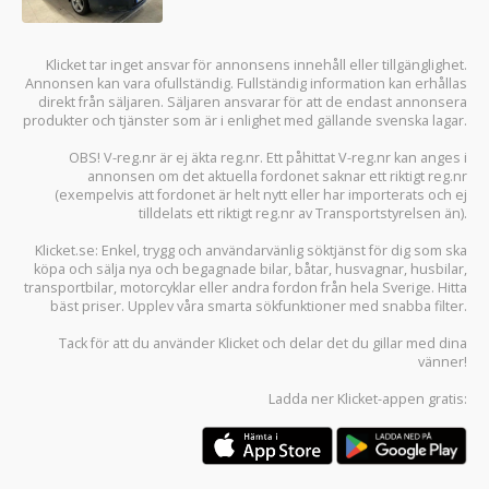
Klicket tar inget ansvar för annonsens innehåll eller tillgänglighet.
Annonsen kan vara ofullständig. Fullständig information kan erhållas
direkt från säljaren. Säljaren ansvarar för att de endast annonsera
produkter och tjänster som är i enlighet med gällande svenska lagar.
OBS! V-reg.nr är ej äkta reg.nr. Ett påhittat V-reg.nr kan anges i
annonsen om det aktuella fordonet saknar ett riktigt reg.nr
(exempelvis att fordonet är helt nytt eller har importerats och ej
tilldelats ett riktigt reg.nr av Transportstyrelsen än).
Klicket.se
: Enkel, trygg och användarvänlig söktjänst för dig som ska
köpa och sälja
nya och begagnade bilar
,
båtar
,
husvagnar
,
husbilar
,
transportbilar
,
motorcyklar
eller andra fordon från hela Sverige. Hitta
bäst priser. Upplev våra smarta sökfunktioner med snabba filter.
Tack för att du använder
Klicket
och delar det du gillar med dina
vänner!
Ladda ner
Klicket-appen
gratis: