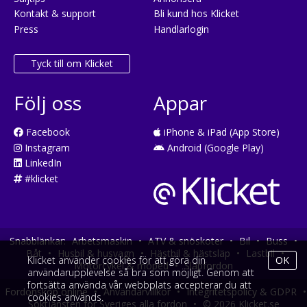
Kontakt & support
Bli kund hos Klicket
Press
Handlarlogin
Tyck till om Klicket
Följ oss
Appar
Facebook
iPhone & iPad (App Store)
Instagram
Android (Google Play)
LinkedIn
#klicket
Snabblänkar:
Arbetsmaskin
•
ATV & snöskoter
•
Bil
•
Buss
•
Båt
•
Husbil & husvagn
•
Hästbil & hästsläp
•
Lastbil
•
Klicket använder cookies för att göra din
OK
Motorcykel & moped
•
Släpfordon
användarupplevelse så bra som möjligt. Genom att
fortsätta använda vår webbplats accepterar du att
Fordonsköp online
•
Användarvillkor
•
Integritetspolicy & GDPR
•
cookies används.
Söktjänsten för Sveriges alla fordon
•
© 2026 Klicket.se