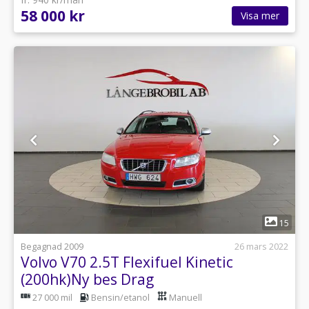
58 000 kr
Visa mer
1
15
Begagnad 2009
26 mars 2022
Volvo V70 2.5T Flexifuel Kinetic
(200hk)Ny bes Drag
27 000 mil
Bensin/etanol
Manuell