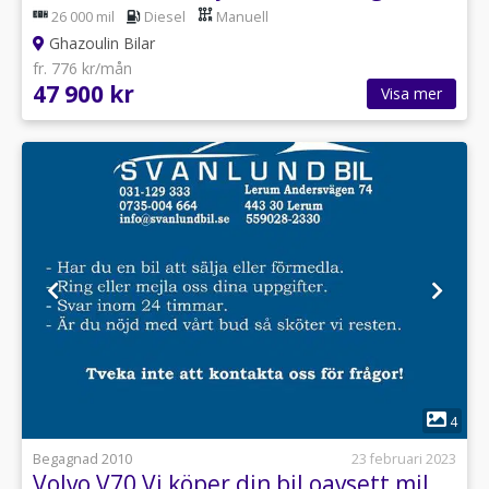
26 000 mil
Diesel
Manuell
Ghazoulin Bilar
fr. 776 kr/mån
47 900 kr
Visa mer
1
4
Begagnad 2010
23 februari 2023
Volvo V70 Vi köper din bil oavsett mil