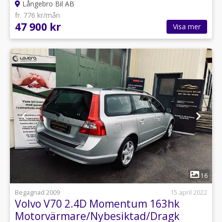
Långebro Bil AB
fr. 776 kr/mån
47 900 kr
Visa mer
1
16
Begagnad 2009
15 april 2022
Volvo V70 2.4D Momentum 163hk
Motorvärmare/Nybesiktad/Dragk