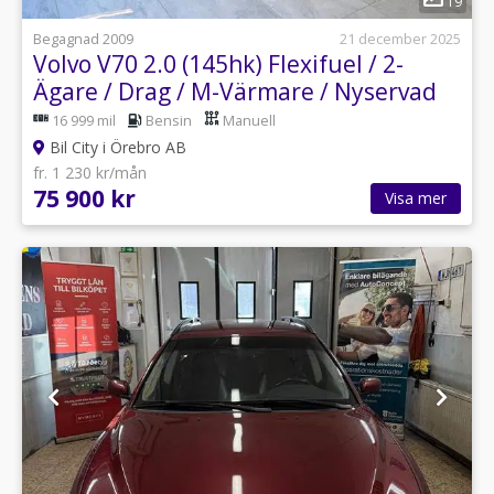
19
Begagnad 2009
21 december 2025
Volvo V70 2.0 (145hk) Flexifuel / 2-
Ägare / Drag / M-Värmare / Nyservad
16 999 mil
Bensin
Manuell
Bil City i Örebro AB
fr. 1 230 kr/mån
75 900 kr
Visa mer