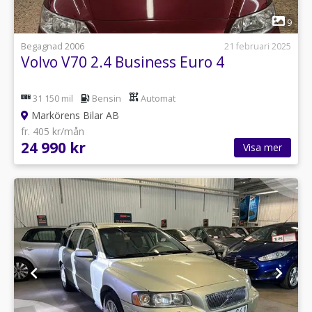
1
9
Begagnad 2006
21 februari 2025
Volvo V70 2.4 Business Euro 4
31 150 mil
Bensin
Automat
Markörens Bilar AB
fr. 405 kr/mån
24 990 kr
Visa mer