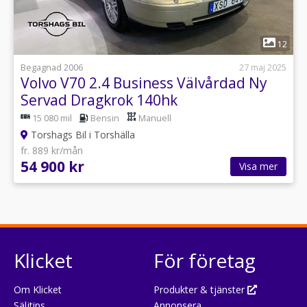
1
12
Begagnad 2006
27 maj 2025
Volvo V70 2.4 Business Välvårdad Ny
Servad Dragkrok 140hk
15 080 mil
Bensin
Manuell
Torshags Bil i Torshälla
fr. 889 kr/mån
54 900 kr
Visa mer
Klicket
För företag
Om Klicket
Produkter & tjänster
Säljtips
Annonsera