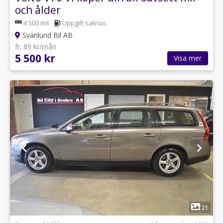
och ålder
4 500 mil
Uppgift saknas
Svanlund Bil AB
fr. 89 kr/mån
5 500 kr
Visa mer
1
21