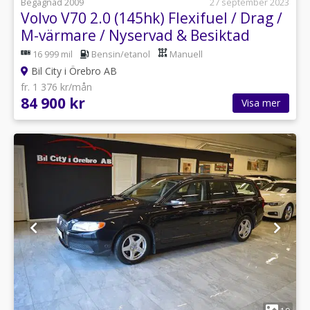
Begagnad 2009
27 september 2023
Volvo V70 2.0 (145hk) Flexifuel / Drag /
M-värmare / Nyservad & Besiktad
16 999 mil
Bensin/etanol
Manuell
Bil City i Örebro AB
fr. 1 376 kr/mån
84 900 kr
Visa mer
1