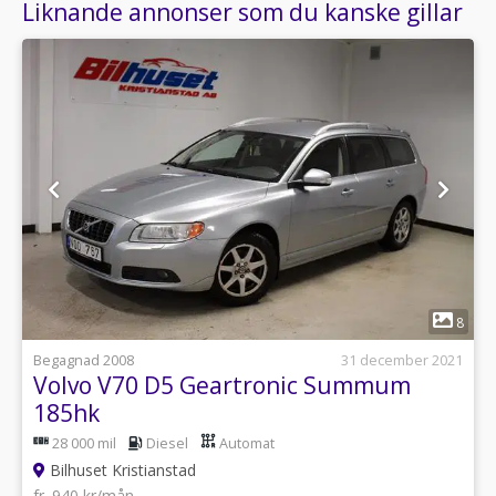
Liknande annonser som du kanske gillar
1
8
Begagnad 2008
31 december 2021
Volvo V70 D5 Geartronic Summum
185hk
28 000 mil
Diesel
Automat
Bilhuset Kristianstad
fr. 940 kr/mån