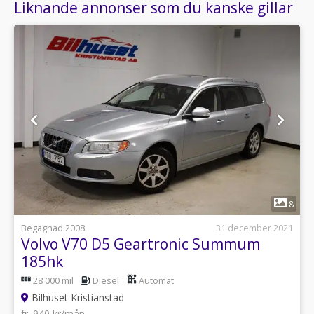
Liknande annonser som du kanske gillar
1
8
Begagnad 2008
31 december 2021
Volvo V70 D5 Geartronic Summum
185hk
28 000 mil
Diesel
Automat
Bilhuset Kristianstad
fr. 940 kr/mån