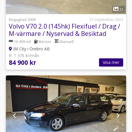
1
21
Begagnad 2009
27 september 2023
Volvo V70 2.0 (145hk) Flexifuel / Drag /
M-värmare / Nyservad & Besiktad
16 999 mil
Bensin
Manuell
Bil City i Örebro AB
fr. 1 376 kr/mån
84 900 kr
Visa mer