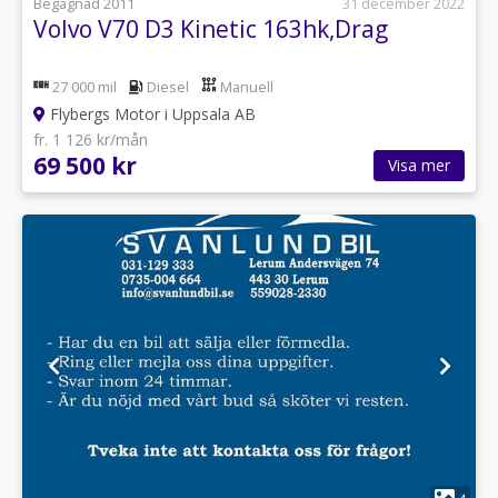
Begagnad 2011
31 december 2022
Volvo V70 D3 Kinetic 163hk,Drag
27 000 mil
Diesel
Manuell
Flybergs Motor i Uppsala AB
fr. 1 126 kr/mån
69 500 kr
Visa mer
1