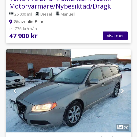
Motorvärmare/Nybesiktad/Dragk
26 000 mil
Diesel
Manuell
Ghazoulin Bilar
fr. 776 kr/mån
47 900 kr
Visa mer
1
20