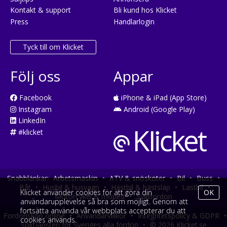
Kontakt & support
Bli kund hos Klicket
Press
Handlarlogin
Tyck till om Klicket
Följ oss
Appar
Facebook
iPhone & iPad (App Store)
Instagram
Android (Google Play)
LinkedIn
#klicket
Snabblänkar:
Arbetsmaskin
•
ATV & snöskoter
•
Bil
•
Buss
•
Båt
•
Husbil & husvagn
•
Hästbil & hästsläp
•
Lastbil
•
Klicket använder cookies för att göra din
OK
Motorcykel & moped
•
Släpfordon
användarupplevelse så bra som möjligt. Genom att
fortsätta använda vår webbplats accepterar du att
Fordonsköp online
•
Användarvillkor
•
Integritetspolicy & GDPR
•
cookies används.
Söktjänsten för Sveriges alla fordon
•
© 2026 Klicket.se