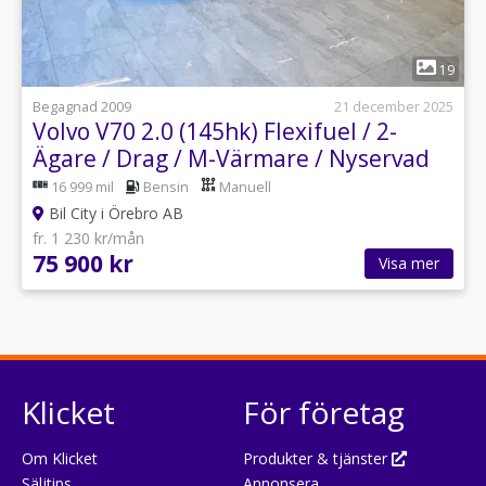
1
19
Begagnad 2009
21 december 2025
Volvo V70 2.0 (145hk) Flexifuel / 2-
Ägare / Drag / M-Värmare / Nyservad
16 999 mil
Bensin
Manuell
Bil City i Örebro AB
fr. 1 230 kr/mån
75 900 kr
Visa mer
Klicket
För företag
Om Klicket
Produkter & tjänster
Säljtips
Annonsera