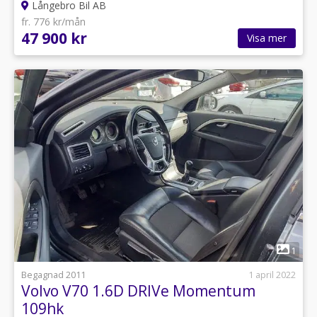
Långebro Bil AB
fr. 776 kr/mån
47 900 kr
Visa mer
1
Begagnad 2011
1 april 2022
Volvo V70 1.6D DRIVe Momentum
109hk