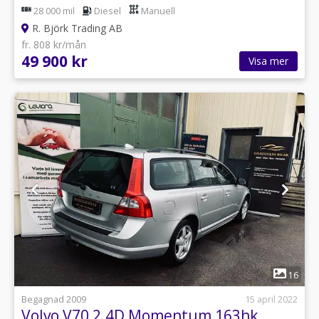
28 000 mil
Diesel
Manuell
R. Björk Trading AB
fr. 808 kr/mån
49 900 kr
Visa mer
1
16
Begagnad 2009
15 april 2022
Volvo V70 2.4D Momentum 163hk