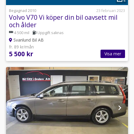
4
Begagnad 2010
23 februari 2023
Volvo V70 Vi köper din bil oavsett mil
och ålder
4 500 mil
Uppgift saknas
Svanlund Bil AB
fr. 89 kr/mån
5 500 kr
Visa mer