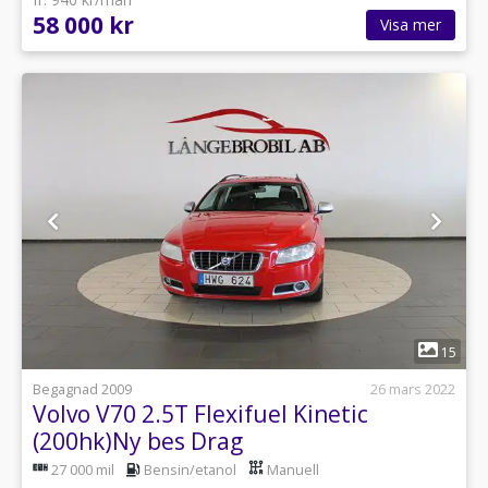
58 000 kr
Visa mer
1
15
Begagnad 2009
26 mars 2022
Volvo V70 2.5T Flexifuel Kinetic
(200hk)Ny bes Drag
27 000 mil
Bensin/etanol
Manuell