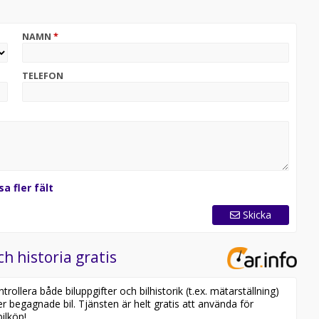
att hitta en betalningsplan som passar dig.
NAMN
*
rovkörning och låt oss hjälpa dig hitta din drömbil. Din
TELEFON
uella erbjudanden och lagerstatus.
ti och finns endast att köpa hos din auktoriserade
tt omfattande kontroller enligt Volvo Begagnad Standard
utrustad med Volvo on Call ingår dessutom ett
sa fler fält
Skicka
ch historia gratis
ollera både biluppgifter och bilhistorik (t.ex. mätarställning)
er begagnade bil. Tjänsten är helt gratis att använda för
ilköp!