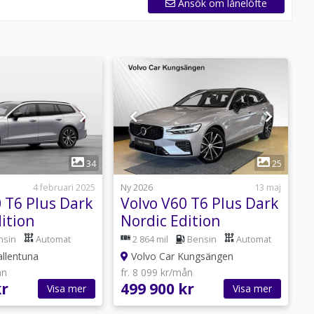
Ansök om lånelöfte
1
1
34
25
4 februari 2025
Ny 2026
13 maj
N
 T6 Plus Dark
Volvo V60 T6 Plus Dark
V
ition
Nordic Edition
N
Harman/Kardon 360-
nsin
Automat
2 864 mil
Bensin
Automat
K...
k
allentuna
Volvo Car Kungsängen
ån
fr. 8 099 kr/mån
f
kr
499 900 kr
5
Visa mer
Visa mer