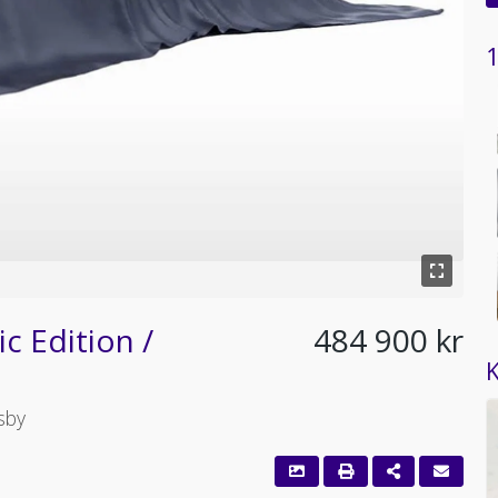
1
c Edition /
484 900 kr
K
sby