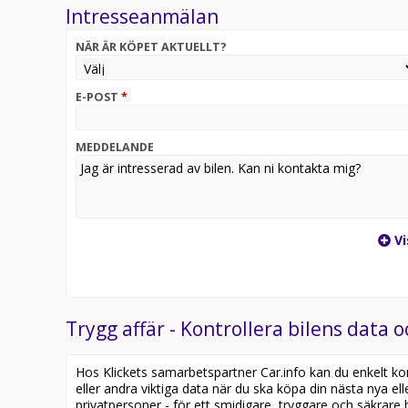
Intresseanmälan
* Flexibla finansieringslösningar: Vi gör det enkelt 
NÄR ÄR KÖPET AKTUELLT?
Välkommen in till Volvo Car Upplands Väsby för en p
Volvo-resa börjar här!
E-POST
*
? Kontakta oss idag eller besök vår hemsida för akt
Volvo Selekt är begagnade bilar med förlängd garan
MEDDELANDE
Volvohandlare. Våra certifierade bilar har genomgå
och levereras alltid med Volvo Assistans. Är bilen 
abonnemang på 24 månader.
Vi
Trygg affär - Kontrollera bilens data o
Hos Klickets samarbetspartner Car.info kan du enkelt kontr
eller andra viktiga data när du ska köpa din nästa nya ell
privatpersoner - för ett smidigare, tryggare och säkrare b