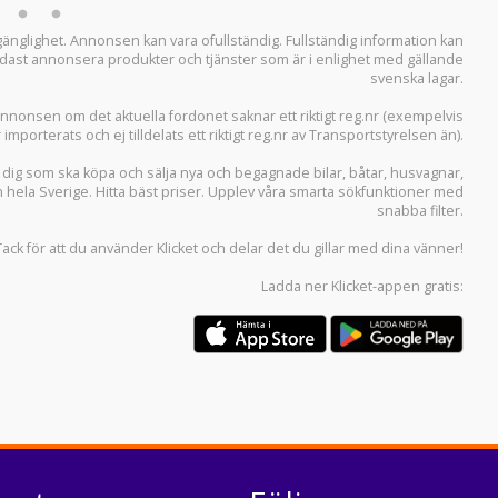
llgänglighet. Annonsen kan vara ofullständig. Fullständig information kan
 endast annonsera produkter och tjänster som är i enlighet med gällande
svenska lagar.
i annonsen om det aktuella fordonet saknar ett riktigt reg.nr (exempelvis
r importerats och ej tilldelats ett riktigt reg.nr av Transportstyrelsen än).
r dig som ska köpa och sälja
nya och begagnade bilar
,
båtar
,
husvagnar
,
n hela Sverige. Hitta bäst priser. Upplev våra smarta sökfunktioner med
snabba filter.
Tack för att du använder
Klicket
och delar det du gillar med dina vänner!
Ladda ner
Klicket-appen
gratis: