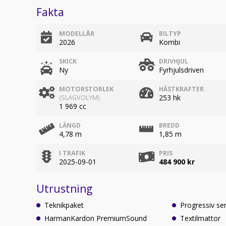
Fakta
MODELLÅR
BILTYP
2026
Kombi
SKICK
DRIVHJUL
Ny
Fyrhjulsdriven
MOTORSTORLEK
HÄSTKRAFTER
253 hk
(SLAGVOLYM)
1 969 cc
LÄNGD
BREDD
4,78 m
1,85 m
I TRAFIK
PRIS
2025-09-01
484 900 kr
Utrustning
Teknikpaket
Progressiv se
HarmanKardon PremiumSound
Textilmattor